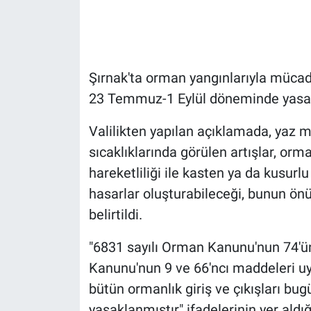
Gündem Özel
Günün görüntüsü
Şırnak'ta orman yangınlarıyla mücad
23 Temmuz-1 Eylül döneminde yasak
Haber
Valilikten yapılan açıklamada, yaz m
İlan
sıcaklıklarında görülen artışlar, or
hareketliliği ile kasten ya da kusurl
Kimdir
hasarlar oluşturabileceği, bunun önün
Koronavirüs
belirtildi.
Kültür Sanat
"6831 sayılı Orman Kanunu'nun 74'ünc
Kanunu'nun 9 ve 66'ncı maddeleri uyar
Ne demişti
bütün ormanlık giriş ve çıkışları bu
yasaklanmıştır" ifadelerinin yer aldı