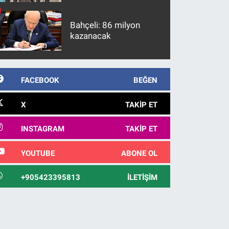
firari FETÖ hükümlüsü
10 yıl sonra yakalandı
Bahçeli: 86 milyon
kazanacak
FACEBOOK
BEĞEN
X
TAKIP ET
INSTAGRAM
TAKIP ET
YOUTUBE
ABONE OL
+905423395813
İLETIŞIM