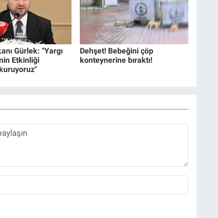
anı Gürlek: "Yargı
Dehşet! Bebeğini çöp
in Etkinliği
konteynerine bıraktı!
 kuruyoruz"