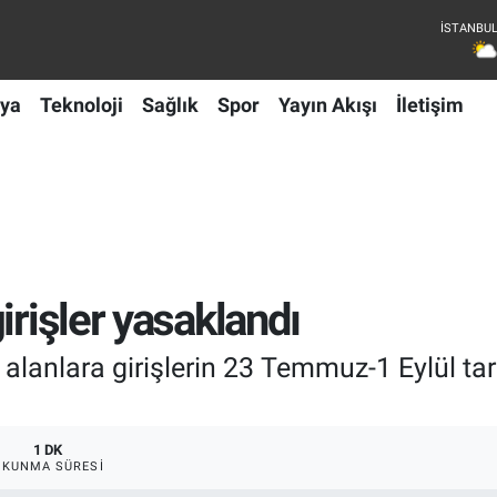
ya
Teknoloji
Sağlık
Spor
Yayın Akışı
İletişim
irişler yasaklandı
k alanlara girişlerin 23 Temmuz-1 Eylül ta
1 DK
OKUNMA SÜRESI