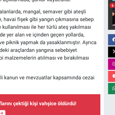
6
 alanlarda, mangal, semaver gibi ateşli
le, havai fişek gibi yangın çıkmasına sebep
ullanılması ile her türlü ateş yakılması
e yer alan ve içinden geçen yollarda,
e piknik yapmak da yasaklanmıştır. Ayrıca
ndeki araçlardan yangına sebebiyet
ibi malzemelerin atılması ve bırakılması
ili kanun ve mevzuatlar kapsamında cezai
arını çektiği kişi vahşice öldürdü!