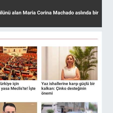
ülünü alan Maria Corina Machado aslında bir
ürkiye için
Yaz ishallerine karşı güçlü bir
 yasa Meclis'te! İşte
kalkan: Çinko desteğinin
önemi