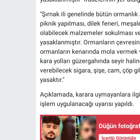
Nedir
"Şırnak ili genelinde bütün ormanlık
Popüler
piknik yapılması, dilek feneri, meşa
olabilecek malzemeler sokulması ve k
Programlar
yasaklanmıştır. Ormanların çevresind
Sağlık
ormanların kenarında mola vermek v
kara yolları güzergahında seyir hali
Spor
verebilecek sigara, şişe, cam, çöp g
yasaktır."
Teknoloji
Açıklamada, karara uymayanlara ilg
Türkiye'nin Geleceği
işlem uygulanacağı uyarısı yapıldı.
Türkiye'nin Gündemi
Düğün fotoğrafl
Yerel Gündem
İçeriği Görüntüle