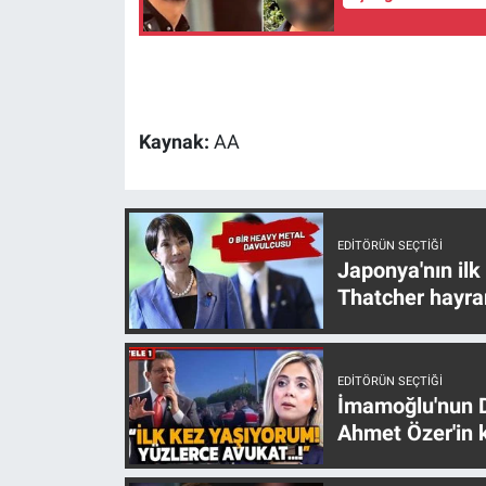
Yerel Yaşam
Canlı Yayın
Kaynak:
AA
EDITÖRÜN SEÇTIĞI
Japonya'nın ilk
Thatcher hayra
EDITÖRÜN SEÇTIĞI
İmamoğlu'nun D
Ahmet Özer'in k