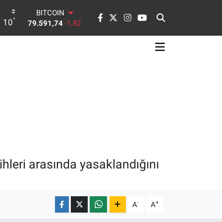
79.591,74
-1.82
DOLAR
°
10
45,43620
0.02
EURO
53,38690
0.19
STERLİN
61,60380
0.18
G.ALTIN
6862,09000
0.19
BİST100
14.598,00
0
rihleri arasında yasaklandığını
-
+
A
A