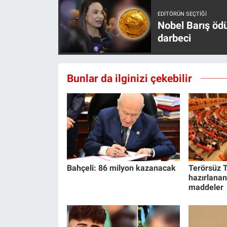
EDITÖRÜN SEÇTIĞI
Nobel Barış öd
darbeci
Bunlar da ilginizi çekebilir
Bahçeli: 86 milyon kazanacak
Terörsüz T
hazırlanan
maddeler