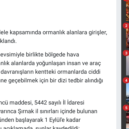
2
ele kapsamında ormanlık alanlara girişler,
landı.
3
evsimiyle birlikte bölgede hava
manlık alanlarda yoğunlaşan insan ve araç
u davranışların kentteki ormanlarda ciddi
e geçebilmek için bir dizi tedbir alındığı
4
ü maddesi, 5442 sayılı İl İdaresi
5
ınca Şırnak il sınırları içinde bulunan
günden başlayarak 1 Eylül'e kadar
ğı açıklamada, şunlar kaydedildi: