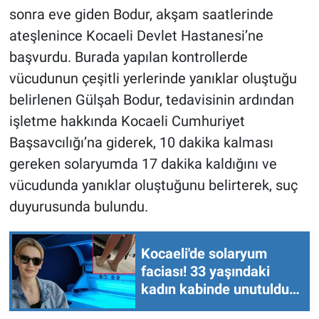
Nedir
sonra eve giden Bodur, akşam saatlerinde
ateşlenince Kocaeli Devlet Hastanesi’ne
Popüler
başvurdu. Burada yapılan kontrollerde
vücudunun çeşitli yerlerinde yanıklar oluştuğu
Programlar
belirlenen Gülşah Bodur, tedavisinin ardından
Sağlık
işletme hakkında Kocaeli Cumhuriyet
Başsavcılığı’na giderek, 10 dakika kalması
Spor
gereken solaryumda 17 dakika kaldığını ve
vücudunda yanıklar oluştuğunu belirterek, suç
Teknoloji
duyurusunda bulundu.
Türkiye'nin Geleceği
Kocaeli'de solaryum
Türkiye'nin Gündemi
faciası! 33 yaşındaki
kadın kabinde unutuldu
Yerel Gündem
hastanelik oldu