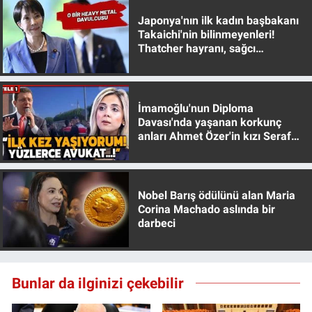
Japonya'nın ilk kadın başbakanı
Takaichi'nin bilinmeyenleri!
Thatcher hayranı, sağcı
muhafazakar
İmamoğlu'nun Diploma
Davası'nda yaşanan korkunç
anları Ahmet Özer'in kızı Seraf
Özer anlattı!
Nobel Barış ödülünü alan Maria
Corina Machado aslında bir
darbeci
Bunlar da ilginizi çekebilir