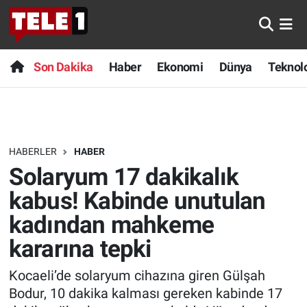
Anında Manşet
Son Dakika
Nöbetçi Eczaneler
Son Dakika
Haber
Ekonomi
Dünya
Teknolo
Başka Sohbetler
Haber
Hava Durumu
Belgesel
Ekonomi
Namaz Vakitleri
HABERLER
HABER
Bilim turu
Dünya
Trafik Durumu
Solaryum 17 dakikalık
Bilim ve Teknoloji Evreni
Teknoloji
Süper Lig Puan Durumu ve Fikstür
kabus! Kabinde unutulan
kadından mahkeme
Doğa Konuşuyor
Sağlık
Tüm Manşetler
kararına tepki
Dünya
Spor
Son Dakika Haberleri
Kocaeli’de solaryum cihazına giren Gülşah
Bodur, 10 dakika kalması gereken kabinde 17
Ege Saati
Yayın Akışı
Haber Arşivi