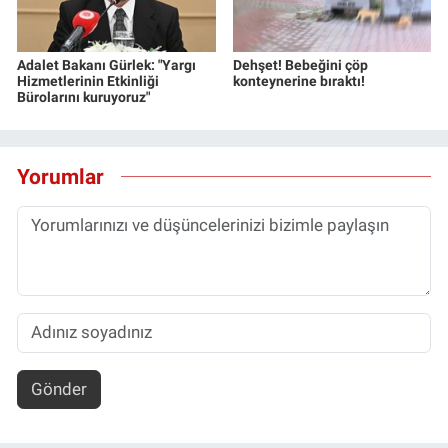
Adalet Bakanı Gürlek: "Yargı
Dehşet! Bebeğini çöp
Hizmetlerinin Etkinliği
konteynerine bıraktı!
Bürolarını kuruyoruz"
Yorumlar
Gönder