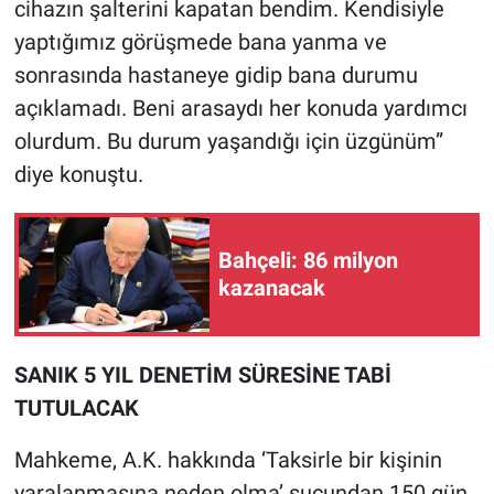
cihazın şalterini kapatan bendim. Kendisiyle
yaptığımız görüşmede bana yanma ve
sonrasında hastaneye gidip bana durumu
açıklamadı. Beni arasaydı her konuda yardımcı
olurdum. Bu durum yaşandığı için üzgünüm”
diye konuştu.
Bahçeli: 86 milyon
kazanacak
SANIK 5 YIL DENETİM SÜRESİNE TABİ
TUTULACAK
Mahkeme, A.K. hakkında ‘Taksirle bir kişinin
yaralanmasına neden olma’ suçundan 150 gün