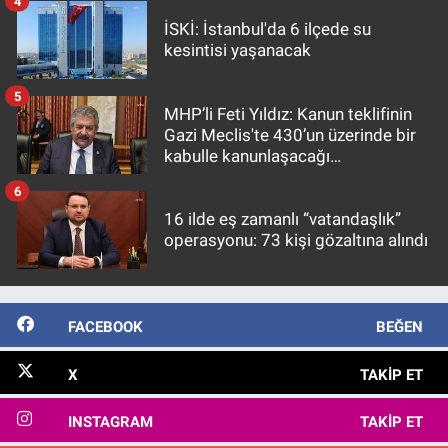
4
İSKİ: İstanbul'da 6 ilçede su
kesintisi yaşanacak
5
MHP’li Feti Yıldız: Kanun teklifinin
Gazi Meclis'te 430’un üzerinde bir
kabulle kanunlaşacağı
görülmektedir
6
16 ilde eş zamanlı “vatandaşlık”
operasyonu: 73 kişi gözaltına alındı
FACEBOOK
BEĞEN
X
TAKIP ET
INSTAGRAM
TAKIP ET