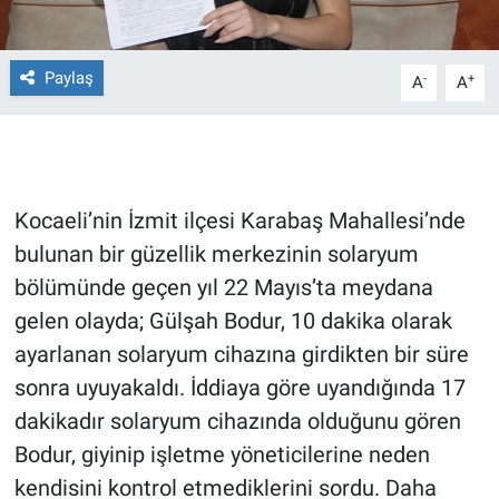
Gündem Özel
Paylaş
-
+
A
A
Günün görüntüsü
Haber
Kocaeli’nin İzmit ilçesi Karabaş Mahallesi’nde
İlan
bulunan bir güzellik merkezinin solaryum
Kimdir
bölümünde geçen yıl 22 Mayıs’ta meydana
gelen olayda; Gülşah Bodur, 10 dakika olarak
Koronavirüs
ayarlanan solaryum cihazına girdikten bir süre
sonra uyuyakaldı. İddiaya göre uyandığında 17
Kültür Sanat
dakikadır solaryum cihazında olduğunu gören
Ne demişti
Bodur, giyinip işletme yöneticilerine neden
kendisini kontrol etmediklerini sordu. Daha