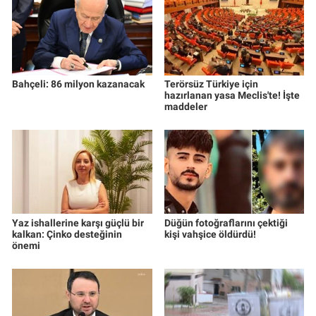
Bahçeli: 86 milyon kazanacak
Terörsüz Türkiye için
hazırlanan yasa Meclis'te! İşte
maddeler
Yaz ishallerine karşı güçlü bir
Düğün fotoğraflarını çektiği
kalkan: Çinko desteğinin
kişi vahşice öldürdü!
önemi