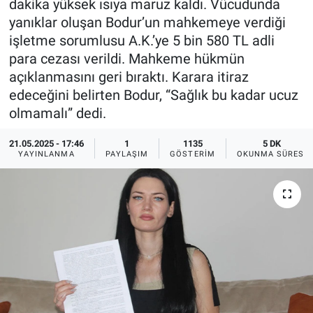
dakika yüksek ısıya maruz kaldı. Vücudunda
yanıklar oluşan Bodur’un mahkemeye verdiği
Ege'den Esintiler
İletişim
işletme sorumlusu A.K.’ye 5 bin 580 TL adli
para cezası verildi. Mahkeme hükmün
Eğitim
açıklanmasını geri bıraktı. Karara itiraz
edeceğini belirten Bodur, “Sağlık bu kadar ucuz
Eğlence
olmamalı” dedi.
Ekonomi
21.05.2025 - 17:46
1
1135
5 DK
YAYINLANMA
PAYLAŞIM
GÖSTERIM
OKUNMA SÜRESI
Forum
Gerçeğin İzinde
Gün Başlıyor
Gün Bitiyor
Gün Ortası