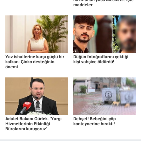
maddeler
Yaz ishallerine karşı güçlü bir
Düğün fotoğraflarını çektiği
kalkan: Çinko desteğinin
kişi vahşice öldürdü!
önemi
Adalet Bakanı Gürlek: "Yargı
Dehşet! Bebeğini çöp
Hizmetlerinin Etkinliği
konteynerine bıraktı!
Bürolarını kuruyoruz"