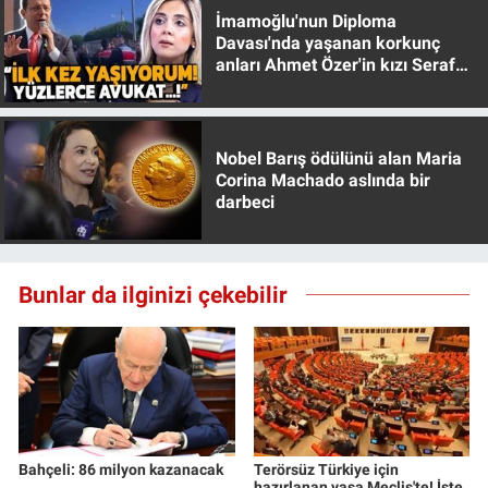
İmamoğlu'nun Diploma
Davası'nda yaşanan korkunç
anları Ahmet Özer'in kızı Seraf
Özer anlattı!
Nobel Barış ödülünü alan Maria
Corina Machado aslında bir
darbeci
Bunlar da ilginizi çekebilir
Bahçeli: 86 milyon kazanacak
Terörsüz Türkiye için
hazırlanan yasa Meclis'te! İşte