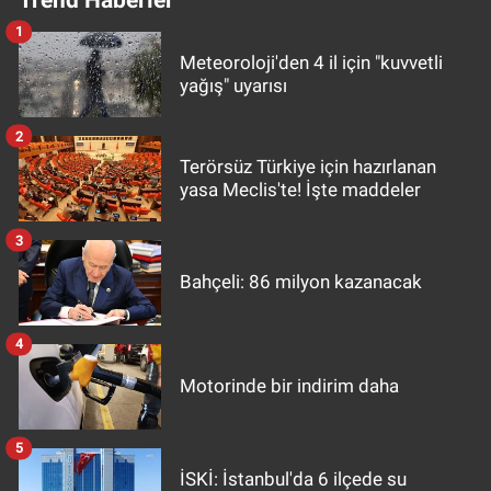
1
Meteoroloji'den 4 il için "kuvvetli
yağış" uyarısı
2
Terörsüz Türkiye için hazırlanan
yasa Meclis'te! İşte maddeler
3
Bahçeli: 86 milyon kazanacak
4
Motorinde bir indirim daha
5
İSKİ: İstanbul'da 6 ilçede su