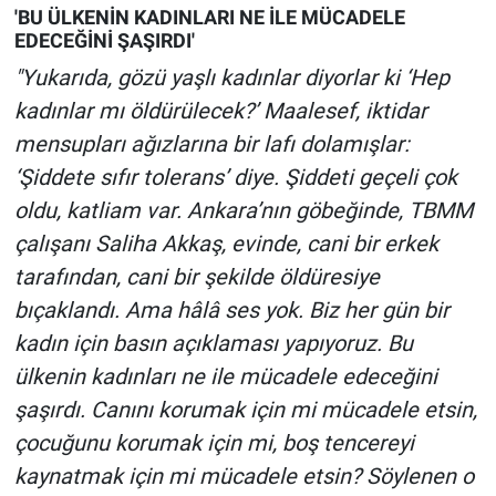
'BU ÜLKENİN KADINLARI NE İLE MÜCADELE
EDECEĞİNİ ŞAŞIRDI'
"Yukarıda, gözü yaşlı kadınlar diyorlar ki ‘Hep
kadınlar mı öldürülecek?’ Maalesef, iktidar
mensupları ağızlarına bir lafı dolamışlar:
‘Şiddete sıfır tolerans’ diye. Şiddeti geçeli çok
oldu, katliam var. Ankara’nın göbeğinde, TBMM
çalışanı Saliha Akkaş, evinde, cani bir erkek
tarafından, cani bir şekilde öldüresiye
bıçaklandı. Ama hâlâ ses yok. Biz her gün bir
kadın için basın açıklaması yapıyoruz. Bu
ülkenin kadınları ne ile mücadele edeceğini
şaşırdı. Canını korumak için mi mücadele etsin,
çocuğunu korumak için mi, boş tencereyi
kaynatmak için mi mücadele etsin? Söylenen o