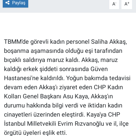
Paylaş
-
+
A
A
Gündem Özel
Günün görüntüsü
TBMM'de görevli kadın personel Saliha Akkaş,
Haber
boşanma aşamasında olduğu eşi tarafından
bıçaklı saldırıya maruz kaldı. Akkaş, maruz
İlan
kaldığı erkek şiddeti sonrasında Güven
Kimdir
Hastanesi'ne kaldırıldı. Yoğun bakımda tedavisi
devam eden Akkaş'ı ziyaret eden CHP Kadın
Koronavirüs
Kolları Genel Başkanı Asu Kaya, Akkaş'ın
durumu hakkında bilgi verdi ve iktidarı kadın
Kültür Sanat
cinayetleri üzerinden eleştirdi. Kaya'ya CHP
Ne demişti
İstanbul Milletvekili Evrim Rızvanoğlu ve il, ilçe
örgütü üyeleri eşlik etti.