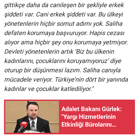
gittikçe daha da canileşen bir şekliyle erkek
Yerel Yaşam
şiddeti var. Cani erkek şiddeti var. Bu ülkeyi
Canlı Yayın
yönetenlerin hiçbir somut adımı yok. Saliha
defaten korumaya başvuruyor. Hapis cezası
alıyor ama hiçbir şey onu korumaya yetmiyor.
Devleti yönetenlerin artık ‘Biz bu ülkenin
kadınlarını, çocuklarını koruyamıyoruz’ diye
oturup bir düşünmesi lazım. Saliha canıyla
mücadele veriyor. Türkiye’nin dört bir yanında
kadınlar ve çocuklar katlediliyor."
Adalet Bakanı Gürlek:
"Yargı Hizmetlerinin
Etkinliği Bürolarını
kuruyoruz"