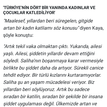
Nedir
'TÜRKİYE’NİN DÖRT BİR YANINDA KADINLAR VE
ÇOCUKLAR KATLEDİLİYOR'
Popüler
"Maalesef, yıllardan beri süregelen, gitgide
Programlar
artan bir kadın katliamı söz konusu"
diyen Kaya,
şöyle konuştu:
Sağlık
"Artık tekil vaka olmaktan çıktı. Yukarıda, ailesi
Spor
yaşlı. Ailesi, şiddetin yıllardır devam ettiğini
söyledi. Saliha’nın boşanmaya karar vermesiyle
Teknoloji
birlikte bu şiddet daha da artıyor. Sürekli canice
tehdit ediyor. Bir türlü kızlarını kurtaramıyorlar.
Türkiye'nin Geleceği
Saliha şu an yaşam mücadelesi veriyor. Biz
Türkiye'nin Gündemi
yıllardan beri söylüyoruz. Artık bu sadece
sıradan bir katilin, sıradan bir şekilde bir insana
Yerel Gündem
şiddet uygulaması değil. Ülkemizde artan ve