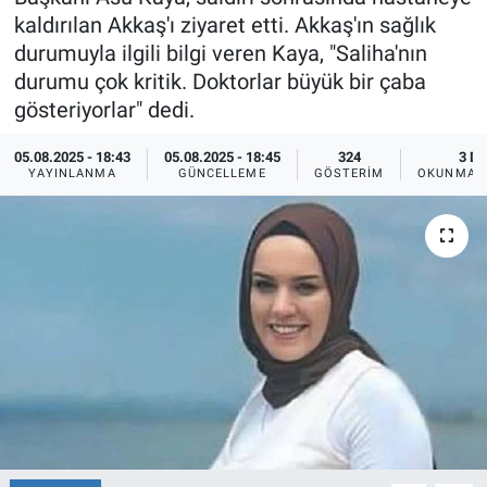
kaldırılan Akkaş'ı ziyaret etti. Akkaş'ın sağlık
Ege'den Esintiler
İletişim
durumuyla ilgili bilgi veren Kaya, "Saliha'nın
durumu çok kritik. Doktorlar büyük bir çaba
Eğitim
gösteriyorlar" dedi.
Eğlence
05.08.2025 - 18:43
05.08.2025 - 18:45
324
3 DK
YAYINLANMA
GÜNCELLEME
GÖSTERIM
OKUNMA S
Ekonomi
Forum
Gerçeğin İzinde
Gün Başlıyor
Gün Bitiyor
Gün Ortası