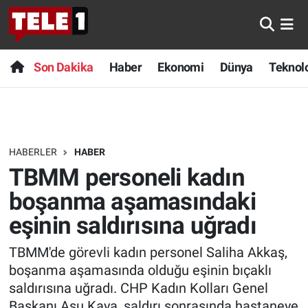
Anında Manşet
Son Dakika
Nöbetçi Eczaneler
Son Dakika
Haber
Ekonomi
Dünya
Teknolo
Başka Sohbetler
Haber
Hava Durumu
Belgesel
Ekonomi
Namaz Vakitleri
HABERLER
HABER
Bilim turu
Dünya
Trafik Durumu
TBMM personeli kadın
Bilim ve Teknoloji Evreni
Teknoloji
Süper Lig Puan Durumu ve Fikstür
boşanma aşamasındaki
eşinin saldırısına uğradı
Doğa Konuşuyor
Sağlık
Tüm Manşetler
TBMM'de görevli kadın personel Saliha Akkaş,
Dünya
Spor
Son Dakika Haberleri
boşanma aşamasında olduğu eşinin bıçaklı
saldırısına uğradı. CHP Kadın Kolları Genel
Ege Saati
Yayın Akışı
Haber Arşivi
Başkanı Asu Kaya, saldırı sonrasında hastaneye