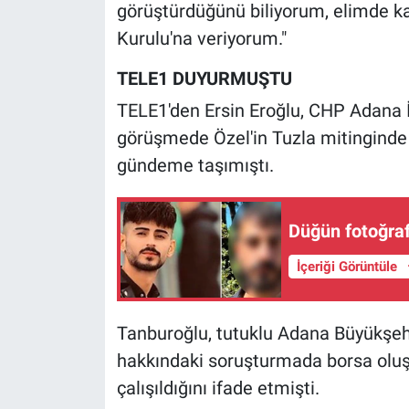
Nedir
görüştürdüğünü biliyorum, elimde ka
Kurulu'na veriyorum."
Popüler
TELE1 DUYURMUŞTU
Programlar
TELE1'den Ersin Eroğlu, CHP Adana İl
görüşmede Özel'in Tuzla mitinginde y
Sağlık
gündeme taşımıştı.
Spor
Düğün fotoğrafl
Teknoloji
İçeriği Görüntüle
Türkiye'nin Geleceği
Tanburoğlu, tutuklu Adana Büyükşeh
Türkiye'nin Gündemi
hakkındaki soruşturmada borsa olu
Yerel Gündem
çalışıldığını ifade etmişti.