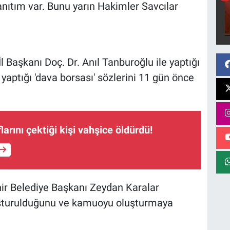
nıtım var. Bunu yarın Hakimler Savcılar
 Başkanı Doç. Dr. Anıl Tanburoğlu ile yaptığı
aptığı 'dava borsası' sözlerini 11 gün önce
arını çektiği kişi vahşice öldürdü!
ir Belediye Başkanı Zeydan Karalar
şturulduğunu ve kamuoyu oluşturmaya