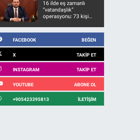
16 ilde eş zamanlı
görülmektedir
“vatandaşlık”
operasyonu: 73 kişi
gözaltına alındı
FACEBOOK
BEĞEN
X
TAKIP ET
INSTAGRAM
TAKIP ET
YOUTUBE
ABONE OL
+905423395813
İLETIŞIM