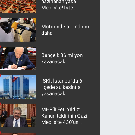
hazırlanan yasa
Meclis'te! İşte
maddeler
Motorinde bir indirim
daha
Bahçeli: 86 milyon
kazanacak
İSKİ: İstanbul'da 6
ilçede su kesintisi
yaşanacak
MHP’li Feti Yıldız:
Kanun teklifinin Gazi
Meclis'te 430’un
üzerinde bir kabulle
kanunlaşacağı