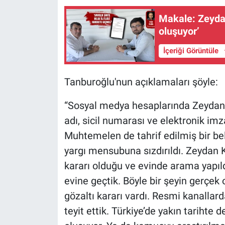
Yerel Yaşam
Makale: Zeydan Karalar’ın ailesine ‘şantaj’ izi: ‘Borsalar
oluşuyor’
Canlı Yayın
İçeriği Görüntüle
Tanburoğlu'nun açıklamaları şöyle:
“Sosyal medya hesaplarında Zeydan 
adı, sicil numarası ve elektronik imz
Muhtemelen de tahrif edilmiş bir be
yargı mensubuna sızdırıldı. Zeydan K
kararı olduğu ve evinde arama yapıldı
evine geçtik. Böyle bir şeyin gerçek
gözaltı kararı vardı. Resmi kanallar
teyit ettik. Türkiye’de yakın tariht