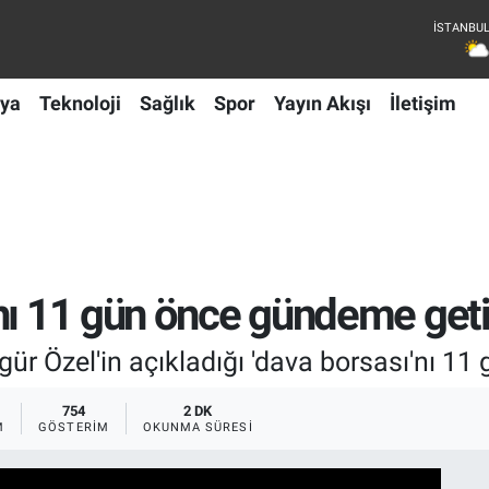
ya
Teknoloji
Sağlık
Spor
Yayın Akışı
İletişim
nı 11 gün önce gündeme geti
r Özel'in açıkladığı 'dava borsası'nı 11
754
2 DK
M
GÖSTERIM
OKUNMA SÜRESI