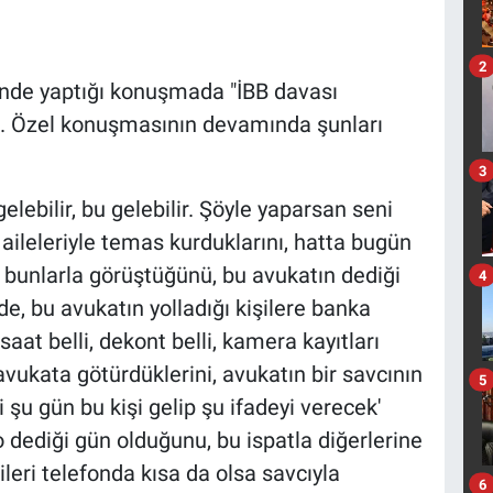
2
inde yaptığı konuşmada "İBB davası
i. Özel konuşmasının devamında şunları
3
 gelebilir, bu gelebilir. Şöyle yaparsan seni
n aileleriyle temas kurduklarını, hatta bugün
 bunlarla görüştüğünü, bu avukatın dediği
4
e, bu avukatın yolladığı kişilere banka
 saat belli, dekont belli, kamera kayıtları
 avukata götürdüklerini, avukatın bir savcının
5
 şu gün bu kişi gelip şu ifadeyi verecek'
o dediği gün olduğunu, bu ispatla diğerlerine
şileri telefonda kısa da olsa savcıyla
6