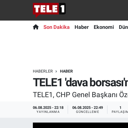
Anında Manşet
Son Dakika
Nöbetçi Eczaneler
Son Dakika
Haber
Ekonomi
Dün
Başka Sohbetler
Haber
Hava Durumu
Belgesel
Ekonomi
Namaz Vakitleri
Bilim turu
Dünya
Trafik Durumu
HABERLER
HABER
TELE1 'dava borsası'
Bilim ve Teknoloji Evreni
Teknoloji
Süper Lig Puan Durumu ve Fikstür
TELE1, CHP Genel Başkanı Özgü
Doğa Konuşuyor
Sağlık
Tüm Manşetler
06.08.2025 - 22:18
06.08.2025 - 22:49
1
Dünya
Spor
Son Dakika Haberleri
YAYINLANMA
GÜNCELLEME
PAYLAŞI
Ege Saati
Yayın Akışı
Haber Arşivi