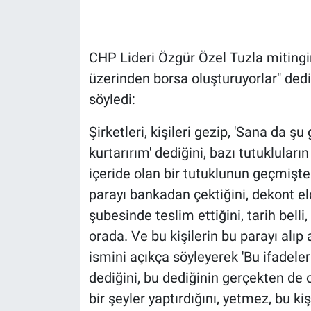
Gündem Özel
CHP Lideri Özgür Özel Tuzla miting
Günün görüntüsü
üzerinden borsa oluşturuyorlar" ded
söyledi:
Haber
Şirketleri, kişileri gezip, 'Sana da şu
İlan
kurtarırım' dediğini, bazı tutukluları
içeride olan bir tutuklunun geçmişte
Kimdir
parayı bankadan çektiğini, dekont eld
Koronavirüs
şubesinde teslim ettiğini, tarih belli,
orada. Ve bu kişilerin bu parayı alıp
Kültür Sanat
ismini açıkça söyleyerek 'Bu ifadeleri
dediğini, bu dediğinin gerçekten de 
Ne demişti
bir şeyler yaptırdığını, yetmez, bu ki