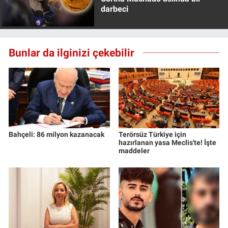
darbeci
Bunlar da ilginizi çekebilir
Bahçeli: 86 milyon kazanacak
Terörsüz Türkiye için
hazırlanan yasa Meclis'te! İşte
maddeler