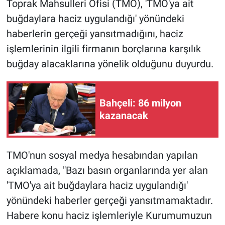
Toprak Mahsulleri Ofisi (TMO), 'TMO'ya ait
buğdaylara haciz uygulandığı' yönündeki
Gündem Özel
haberlerin gerçeği yansıtmadığını, haciz
işlemlerinin ilgili firmanın borçlarına karşılık
Günün görüntüsü
buğday alacaklarına yönelik olduğunu duyurdu.
Haber
İlan
Bahçeli: 86 milyon
kazanacak
Kimdir
Koronavirüs
TMO'nun sosyal medya hesabından yapılan
açıklamada, "Bazı basın organlarında yer alan
Kültür Sanat
'TMO'ya ait buğdaylara haciz uygulandığı'
yönündeki haberler gerçeği yansıtmamaktadır.
Ne demişti
Habere konu haciz işlemleriyle Kurumumuzun