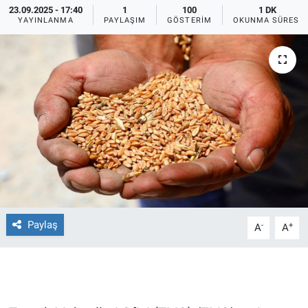
23.09.2025 - 17:40
1
100
1 DK
YAYINLANMA
PAYLAŞIM
GÖSTERIM
OKUNMA SÜRESI
Ege'den Esintiler
İletişim
Eğitim
Eğlence
Ekonomi
Forum
Gerçeğin İzinde
Paylaş
-
+
A
A
Gün Başlıyor
Gün Bitiyor
Gün Ortası