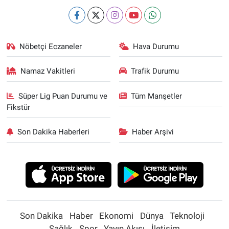
Nöbetçi Eczaneler
Hava Durumu
Namaz Vakitleri
Trafik Durumu
Süper Lig Puan Durumu ve
Tüm Manşetler
Fikstür
Son Dakika Haberleri
Haber Arşivi
Son Dakika
Haber
Ekonomi
Dünya
Teknoloji
Sağlık
Spor
Yayın Akışı
İletişim