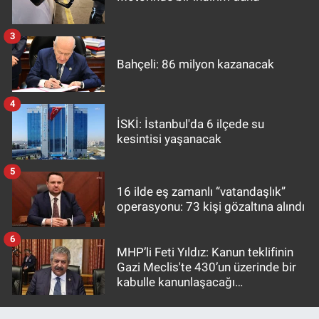
3
Bahçeli: 86 milyon kazanacak
4
İSKİ: İstanbul'da 6 ilçede su
kesintisi yaşanacak
5
16 ilde eş zamanlı “vatandaşlık”
operasyonu: 73 kişi gözaltına alındı
6
MHP’li Feti Yıldız: Kanun teklifinin
Gazi Meclis'te 430’un üzerinde bir
kabulle kanunlaşacağı
görülmektedir