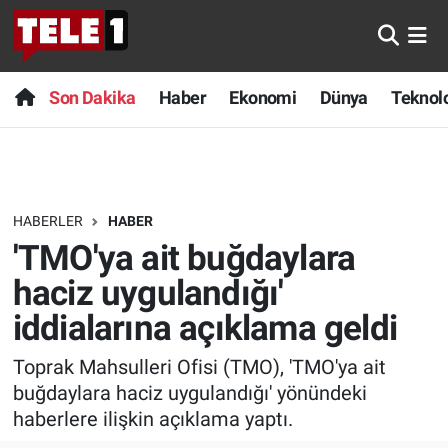
Anında Manşet
Son Dakika
Nöbetçi Eczaneler
Son Dakika
Haber
Ekonomi
Dünya
Teknolo
Başka Sohbetler
Haber
Hava Durumu
Belgesel
Ekonomi
Namaz Vakitleri
HABERLER
HABER
Bilim turu
Dünya
Trafik Durumu
'TMO'ya ait buğdaylara
Bilim ve Teknoloji Evreni
Teknoloji
Süper Lig Puan Durumu ve Fikstür
haciz uygulandığı'
iddialarına açıklama geldi
Doğa Konuşuyor
Sağlık
Tüm Manşetler
Toprak Mahsulleri Ofisi (TMO), 'TMO'ya ait
Dünya
Spor
Son Dakika Haberleri
buğdaylara haciz uygulandığı' yönündeki
haberlere ilişkin açıklama yaptı.
Ege Saati
Yayın Akışı
Haber Arşivi