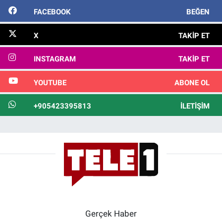
FACEBOOK
BEĞEN
X
TAKIP ET
INSTAGRAM
TAKIP ET
YOUTUBE
ABONE OL
+905423395813
İLETIŞIM
Gerçek Haber