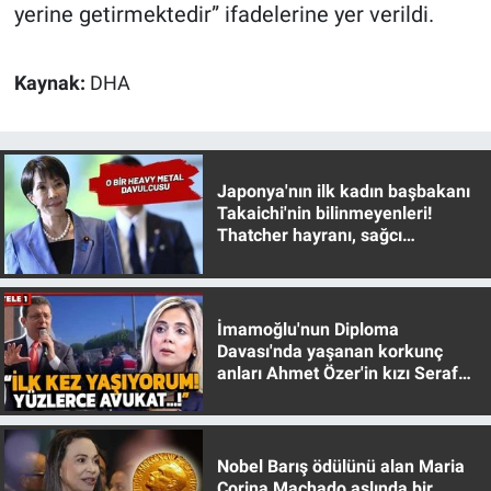
yerine getirmektedir” ifadelerine yer verildi.
Yerel Yaşam
Canlı Yayın
Kaynak:
DHA
Japonya'nın ilk kadın başbakanı
Takaichi'nin bilinmeyenleri!
Thatcher hayranı, sağcı
muhafazakar
İmamoğlu'nun Diploma
Davası'nda yaşanan korkunç
anları Ahmet Özer'in kızı Seraf
Özer anlattı!
Nobel Barış ödülünü alan Maria
Corina Machado aslında bir