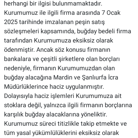
Nedir
herhangi bir ilgisi bulunmamaktadır.
Kurumumuz ile ilgili firma arasında 7 Ocak
Popüler
2025 tarihinde imzalanan peşin satış
sözleşmeleri kapsamında, buğday bedeli firma
Programlar
tarafından Kurumumuza eksiksiz olarak
ödenmiştir. Ancak söz konusu firmanın
Sağlık
bankalara ve çeşitli şirketlere olan borçları
Spor
nedeniyle, firmanın Kurumumuzdan olan
buğday alacağına Mardin ve Şanlıurfa İcra
Teknoloji
Müdürlüklerince haciz uygulanmıştır.
Dolayısıyla haciz işlemleri Kurumumuza ait
Türkiye'nin Geleceği
stoklara değil, yalnızca ilgili firmanın borçlarına
Türkiye'nin Gündemi
karşılık buğday alacaklarına yöneliktir.
Kurumumuz süreci titizlikle takip etmekte ve
Yerel Gündem
tüm yasal yükümlülüklerini eksiksiz olarak