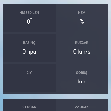
Yerel Yaşam
HISSEDILEN
NEM
Canlı Yayın
°
0
%
BASINÇ
RÜZGAR
0
0
hpa
km/s
ÇIY
GÖRÜŞ
km
21 OCAK
22 OCAK