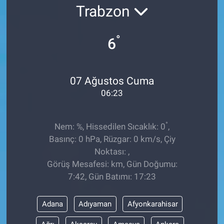
Trabzon
Ege'den Esintiler
İletişim
°
6
Eğitim
Eğlence
07 Ağustos Cuma
06:23
Ekonomi
Forum
°
Nem: %, Hissedilen Sıcaklık: 0
,
Basınç: 0 hPa, Rüzgar: 0 km/s, Çiy
Gerçeğin İzinde
Noktası: ,
Görüş Mesafesi: km, Gün Doğumu:
Gün Başlıyor
7:42, Gün Batımı: 17:23
Gün Bitiyor
Adana
Adıyaman
Afyonkarahisar
Gün Ortası