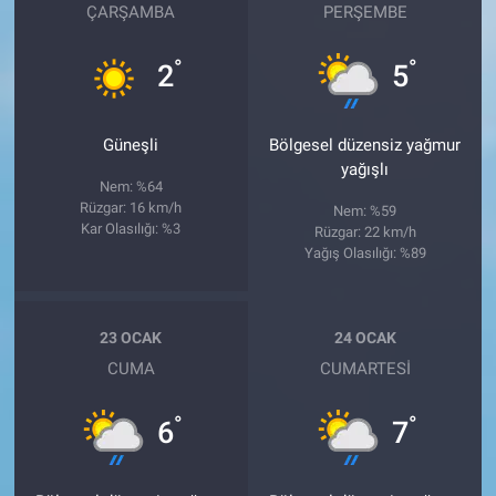
ÇARŞAMBA
PERŞEMBE
°
°
2
5
Güneşli
Bölgesel düzensiz yağmur
yağışlı
Nem: %64
Rüzgar: 16 km/h
Nem: %59
Kar Olasılığı: %3
Rüzgar: 22 km/h
Yağış Olasılığı: %89
23 OCAK
24 OCAK
CUMA
CUMARTESI
°
°
6
7