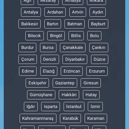
Ağrı
Aksaray
Amasya
Ankara
Antalya
Ardahan
Artvin
Aydın
Gündem Özel
Balıkesir
Bartın
Batman
Bayburt
Günün görüntüsü
Bilecik
Bingöl
Bitlis
Bolu
Haber
Burdur
Bursa
Çanakkale
Çankırı
İlan
Çorum
Denizli
Diyarbakır
Düzce
Edirne
Elazığ
Erzincan
Erzurum
Kimdir
Eskişehir
Gaziantep
Giresun
Koronavirüs
Gümüşhane
Hakkâri
Hatay
Kültür Sanat
Iğdır
Isparta
İstanbul
İzmir
Ne demişti
Kahramanmaraş
Karabük
Karaman