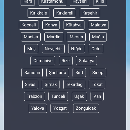
Kars
Kastamonu
Kayseri
Kilis
Nedir
Kırıkkale
Kırklareli
Kırşehir
Popüler
Kocaeli
Konya
Kütahya
Malatya
Programlar
Manisa
Mardin
Mersin
Muğla
Sağlık
Muş
Nevşehir
Niğde
Ordu
Osmaniye
Rize
Sakarya
Spor
Samsun
Şanlıurfa
Siirt
Sinop
Teknoloji
Sivas
Şırnak
Tekirdağ
Tokat
Türkiye'nin Geleceği
Trabzon
Tunceli
Uşak
Van
Türkiye'nin Gündemi
Yalova
Yozgat
Zonguldak
Yerel Gündem