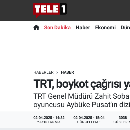
Anında Manşet
Son Dakika
Nöbetçi Eczaneler
Son Dakika
Haber
Ekonomi
Dün
Başka Sohbetler
Haber
Hava Durumu
Belgesel
Ekonomi
Namaz Vakitleri
Bilim turu
Dünya
Trafik Durumu
HABERLER
HABER
TRT, boykot çağrısı y
Bilim ve Teknoloji Evreni
Teknoloji
Süper Lig Puan Durumu ve Fikstür
TRT Genel Müdürü Zahit Sobacı
Doğa Konuşuyor
Sağlık
Tüm Manşetler
oyuncusu Aybüke Pusat'ın dizid
Dünya
Spor
Son Dakika Haberleri
02.04.2025 - 14:32
02.04.2025 - 15:04
3038
YAYINLANMA
GÜNCELLEME
GÖSTERI
Ege Saati
Yayın Akışı
Haber Arşivi