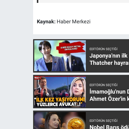
Kaynak:
Haber Merkezi
EDITÖRÜN SEÇTIĞI
Japonya'nın ilk
Thatcher hayra
EDITÖRÜN SEÇTIĞI
İmamoğlu'nun D
Ahmet Özer'in k
EDITÖRÜN SEÇTIĞI
Nobel Barış öd