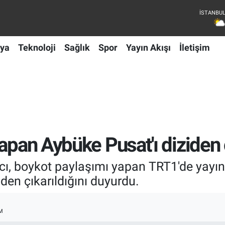
ya
Teknoloji
Sağlık
Spor
Yayın Akışı
İletişim
apan Aybüke Pusat'ı diziden 
, boykot paylaşımı yapan TRT1'de yayınl
en çıkarıldığını duyurdu.
M