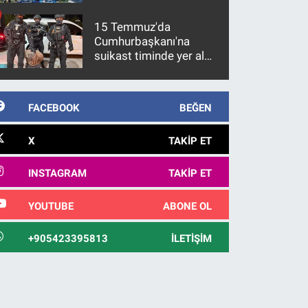
15 Temmuz'da
Cumhurbaşkanı'na
suikast timinde yer alan
firari FETÖ hükümlüsü
10 yıl sonra yakalandı
FACEBOOK
BEĞEN
X
TAKIP ET
INSTAGRAM
TAKIP ET
YOUTUBE
ABONE OL
+905423395813
İLETIŞIM