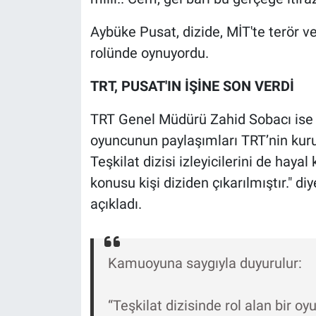
Nedir
Aybüke Pusat, dizide, MİT'te terör 
Popüler
rolünde oynuyordu.
Programlar
TRT, PUSAT'IN İŞİNE SON VERDİ
Sağlık
TRT Genel Müdürü Zahid Sobacı ise bu
oyuncunun paylaşımları TRT’nin kuru
Spor
Teşkilat dizisi izleyicilerini de haya
konusu kişi diziden çıkarılmıştır." di
Teknoloji
açıkladı.
Türkiye'nin Geleceği
Türkiye'nin Gündemi
Kamuoyuna saygıyla duyurulur:
Yerel Gündem
“Teşkilat dizisinde rol alan bir 