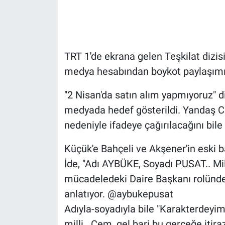
Gündem Özel
Günün görüntüsü
TRT 1'de ekrana gelen Teşkilat dizi
medya hesabından boykot paylaşımı 
Haber
"2 Nisan'da satın alım yapmıyoruz" d
İlan
medyada hedef gösterildi. Yandaş C
nedeniyle ifadeye çağırılacağını bile 
Kimdir
Küçük'e Bahçeli ve Akşener'in eski b
Koronavirüs
İde, "Adı AYBÜKE, Soyadı PUSAT.. Milli
Kültür Sanat
mücadeledeki Daire Başkanı rolünde.
anlatıyor. @aybukepusat
Ne demişti
Adıyla-soyadıyla bile "Karakterdeyim 
milli.. Cem, gel bari bu gerçeğe it