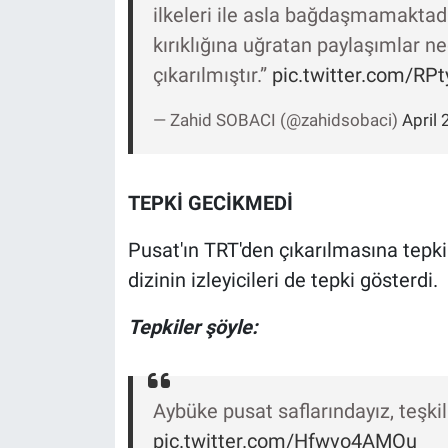
ilkeleri ile asla bağdaşmamaktadır.
Yerel Yaşam
kırıklığına uğratan paylaşımlar n
Canlı Yayın
çıkarılmıştır.”
pic.twitter.com/RPt
— Zahid SOBACI (@zahidsobaci)
April 
TEPKİ GECİKMEDİ
Pusat'ın TRT'den çıkarılmasına tepki
dizinin izleyicileri de tepki gösterdi.
Tepkiler şöyle:
Aybüke pusat saflarındayız, teşkil
pic.twitter.com/Hfwvo4AMOu