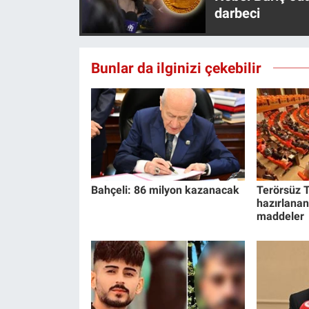
darbeci
Bunlar da ilginizi çekebilir
Bahçeli: 86 milyon kazanacak
Terörsüz T
hazırlanan
maddeler