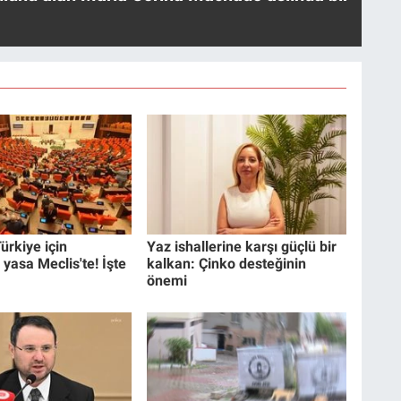
ürkiye için
Yaz ishallerine karşı güçlü bir
 yasa Meclis'te! İşte
kalkan: Çinko desteğinin
önemi