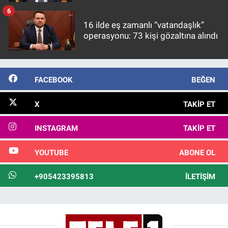
görülmektedir
6
16 ilde eş zamanlı “vatandaşlık”
operasyonu: 73 kişi gözaltına alındı
FACEBOOK
BEĞEN
X
TAKIP ET
INSTAGRAM
TAKIP ET
YOUTUBE
ABONE OL
+905423395813
İLETIŞIM