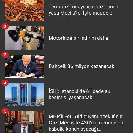
Terörsüz Türkiye için hazırlanan
yasa Meclis'te! İşte maddeler
2
Motorinde bir indirim daha
3
Bahçeli: 86 milyon kazanacak
4
İSKİ: İstanbul'da 6 ilçede su
kesintisi yaşanacak
5
MHP’li Feti Yıldız: Kanun teklifinin
Gazi Meclis'te 430’un üzerinde bir
kabulle kanunlaşacağı