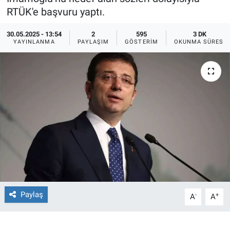
RTÜK'e başvuru yaptı.
Ege'den Esintiler
İletişim
30.05.2025 - 13:54
2
595
3 DK
YAYINLANMA
PAYLAŞIM
GÖSTERIM
OKUNMA SÜRESI
Eğitim
Eğlence
Ekonomi
Forum
Gerçeğin İzinde
Gün Başlıyor
Paylaş
-
+
A
A
Gün Bitiyor
Gün Ortası