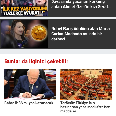
Davası'nda yaşanan korkunç
anları Ahmet Özer'in kızı Seraf
Özer anlattı!
Nobel Barış ödülünü alan Maria
Corina Machado aslında bir
darbeci
Bunlar da ilginizi çekebilir
Bahçeli: 86 milyon kazanacak
Terörsüz Türkiye için
hazırlanan yasa Meclis'te! İşte
maddeler