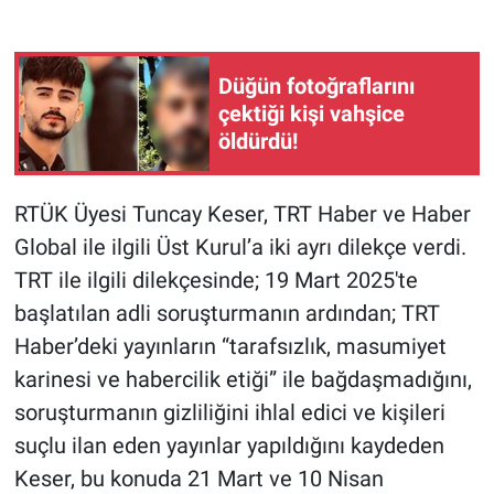
Gündem Özel
Düğün fotoğraflarını
Günün görüntüsü
çektiği kişi vahşice
öldürdü!
Haber
RTÜK Üyesi Tuncay Keser, TRT Haber ve Haber
İlan
Global ile ilgili Üst Kurul’a iki ayrı dilekçe verdi.
Kimdir
TRT ile ilgili dilekçesinde; 19 Mart 2025'te
başlatılan adli soruşturmanın ardından; TRT
Koronavirüs
Haber’deki yayınların “tarafsızlık, masumiyet
karinesi ve habercilik etiği” ile bağdaşmadığını,
Kültür Sanat
soruşturmanın gizliliğini ihlal edici ve kişileri
suçlu ilan eden yayınlar yapıldığını kaydeden
Ne demişti
Keser, bu konuda 21 Mart ve 10 Nisan