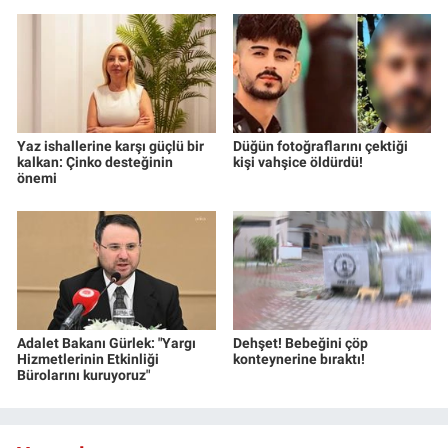
Yaz ishallerine karşı güçlü bir
Düğün fotoğraflarını çektiği
kalkan: Çinko desteğinin
kişi vahşice öldürdü!
önemi
Adalet Bakanı Gürlek: "Yargı
Dehşet! Bebeğini çöp
Hizmetlerinin Etkinliği
konteynerine bıraktı!
Bürolarını kuruyoruz"