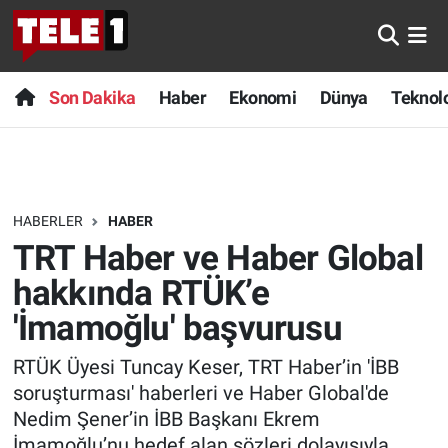
Anında Manşet
Son Dakika
Nöbetçi Eczaneler
Son Dakika
Haber
Ekonomi
Dünya
Teknolo
Başka Sohbetler
Haber
Hava Durumu
Belgesel
Ekonomi
Namaz Vakitleri
HABERLER
HABER
Bilim turu
Dünya
Trafik Durumu
TRT Haber ve Haber Global
Bilim ve Teknoloji Evreni
Teknoloji
Süper Lig Puan Durumu ve Fikstür
hakkında RTÜK’e
'İmamoğlu' başvurusu
Doğa Konuşuyor
Sağlık
Tüm Manşetler
RTÜK Üyesi Tuncay Keser, TRT Haber’in 'İBB
Dünya
Spor
Son Dakika Haberleri
soruşturması' haberleri ve Haber Global'de
Nedim Şener’in İBB Başkanı Ekrem
Ege Saati
Yayın Akışı
Haber Arşivi
İmamoğlu’nu hedef alan sözleri dolayısıyla