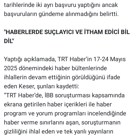
Nedir
tarihlerinde iki ayrı başvuru yaptığını ancak
başvuruların gündeme alınmadığını belirtti.
Popüler
"HABERLERDE SUÇLAYICI VE İTHAM EDİCİ BİL
Programlar
DİL"
Sağlık
Yaptığı açıklamada, TRT Haber’in 17-24 Mayıs
Spor
2025 dönemindeki haber bültenlerinde
ihlallerin devam ettiğinin görüldüğünü ifade
Teknoloji
eden Keser, şunları kaydetti:
Türkiye'nin Geleceği
“TRT Haber’de, İBB soruşturması kapsamında
ekrana getirilen haber içerikleri ile haber
Türkiye'nin Gündemi
program ve yorum programları incelendiğinde
haber verme sınırlarını aşan, soruşturmanın
Yerel Gündem
gizliliğini ihlal eden ve tek yanlı yayınların