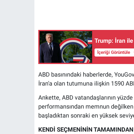
Gündem Özel
Günün görüntüsü
Trump: İran il
Haber
İçeriği Görüntüle
İlan
ABD basınındaki haberlerde, YouGov'
Kimdir
İran'a olan tutumuna ilişkin 1590 ABD 
Koronavirüs
Ankette, ABD vatandaşlarının yüzde 
Kültür Sanat
performansından memnun değilken b
başladıktan sonraki en yüksek seviye
Ne demişti
KENDİ SEÇMENİNİN TAMAMINDAN