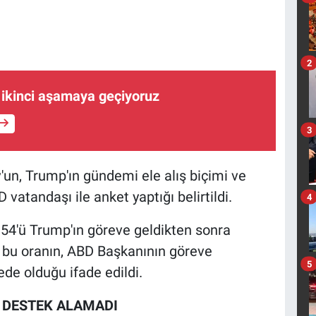
2
e ikinci aşamaya geçiyoruz
3
un, Trump'ın gündemi ele alış biçimi ve
vatandaşı ile anket yaptığı belirtildi.
4
54'ü Trump'ın göreve geldikten sonra
u oranın, ABD Başkanının göreve
5
de olduğu ifade edildi.
 DESTEK ALAMADI