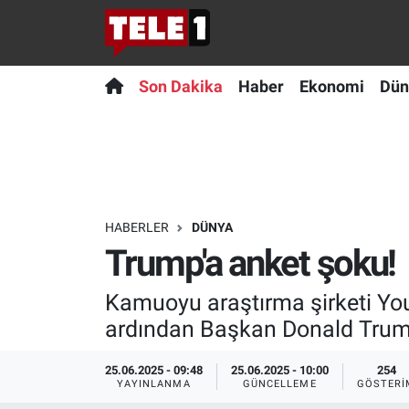
Anında Manşet
Son Dakika
Nöbetçi Eczaneler
Son Dakika
Haber
Ekonomi
Dün
Başka Sohbetler
Haber
Hava Durumu
Belgesel
Ekonomi
Namaz Vakitleri
Bilim turu
Dünya
Trafik Durumu
HABERLER
DÜNYA
Trump'a anket şoku!
Bilim ve Teknoloji Evreni
Teknoloji
Süper Lig Puan Durumu ve Fikstür
Kamuoyu araştırma şirketi YouG
Doğa Konuşuyor
Sağlık
Tüm Manşetler
ardından Başkan Donald Trump
Dünya
Spor
Son Dakika Haberleri
25.06.2025 - 09:48
25.06.2025 - 10:00
254
YAYINLANMA
GÜNCELLEME
GÖSTERI
Ege Saati
Yayın Akışı
Haber Arşivi