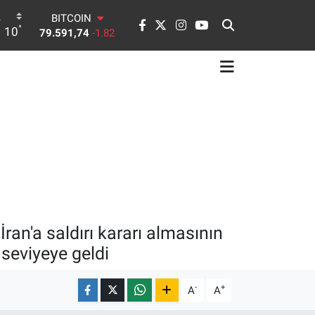
BITCOIN
°
10
79.591,74
-1.82
DOLAR
45,43620
0.02
EURO
53,38690
0.19
STERLİN
61,60380
0.18
G.ALTIN
6862,09000
0.19
BİST100
14.598,00
0
an'a saldırı kararı almasının
seviyeye geldi
-
+
A
A