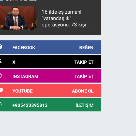
firari FETÖ hükümlüsü
10 yıl sonra yakalandı
16 ilde eş zamanlı
“vatandaşlık”
operasyonu: 73 kişi
gözaltına alındı
FACEBOOK
BEĞEN
X
TAKIP ET
INSTAGRAM
TAKIP ET
YOUTUBE
ABONE OL
+905423395813
İLETIŞIM