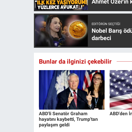
Ahmet Özer'in k
Yerel Yaşam
Canlı Yayın
EDITÖRÜN SEÇTIĞI
Nobel Barış öd
darbeci
Bunlar da ilginizi çekebilir
ABD'li Senatör Graham
ABD'den İr
hayatını kaybetti, Trump'tan
paylaşım geldi