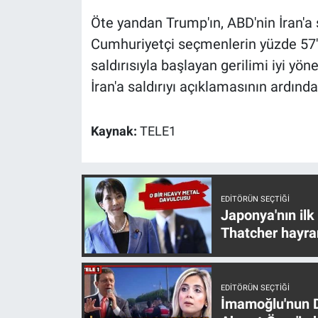
Nedir
Öte yandan Trump'ın, ABD'nin İran'a
Popüler
Cumhuriyetçi seçmenlerin yüzde 57'si
saldırısıyla başlayan gerilimi iyi yö
Programlar
İran'a saldırıyı açıklamasının ardınd
Sağlık
Kaynak:
TELE1
Spor
Teknoloji
EDITÖRÜN SEÇTIĞI
Japonya'nın ilk
Türkiye'nin Geleceği
Thatcher hayra
Türkiye'nin Gündemi
EDITÖRÜN SEÇTIĞI
Yerel Gündem
İmamoğlu'nun D