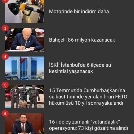
Motorinde bir indirim daha
3
Bahçeli: 86 milyon kazanacak
4
İSKİ: İstanbul'da 6 ilçede su
kesintisi yaşanacak
5
15 Temmuz'da Cumhurbaşkanı'na
suikast timinde yer alan firari FETÖ
hükümlüsü 10 yıl sonra yakalandı
6
16 ilde eş zamanlı “vatandaşlık”
operasyonu: 73 kişi gözaltına alındı