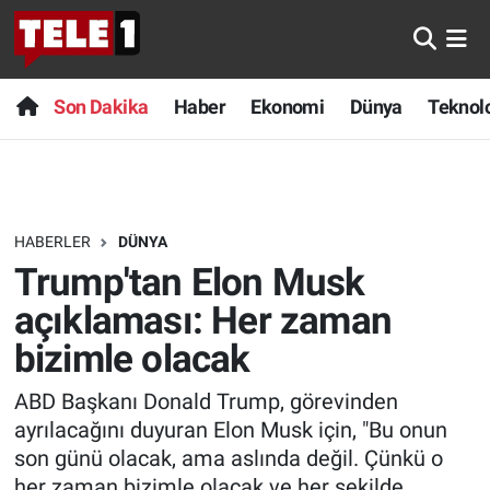
Anında Manşet
Son Dakika
Nöbetçi Eczaneler
Son Dakika
Haber
Ekonomi
Dünya
Teknolo
Başka Sohbetler
Haber
Hava Durumu
Belgesel
Ekonomi
Namaz Vakitleri
HABERLER
DÜNYA
Bilim turu
Dünya
Trafik Durumu
Trump'tan Elon Musk
Bilim ve Teknoloji Evreni
Teknoloji
Süper Lig Puan Durumu ve Fikstür
açıklaması: Her zaman
bizimle olacak
Doğa Konuşuyor
Sağlık
Tüm Manşetler
ABD Başkanı Donald Trump, görevinden
Dünya
Spor
Son Dakika Haberleri
ayrılacağını duyuran Elon Musk için, "Bu onun
son günü olacak, ama aslında değil. Çünkü o
Ege Saati
Yayın Akışı
Haber Arşivi
her zaman bizimle olacak ve her şekilde