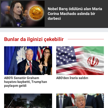
Yerel Yaşam
Nobel Barış ödülünü alan Maria
Corina Machado aslında bir
Canlı Yayın
darbeci
Bunlar da ilginizi çekebilir
ABD'li Senatör Graham
ABD'den İran'a saldırı
hayatını kaybetti, Trump'tan
paylaşım geldi