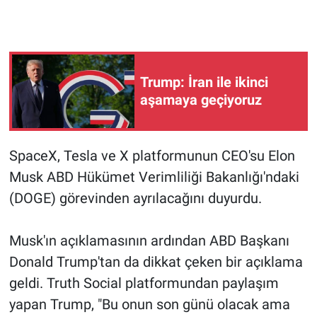
Gündem Özel
Günün görüntüsü
Trump: İran ile ikinci
aşamaya geçiyoruz
Haber
İlan
SpaceX, Tesla ve X platformunun CEO'su Elon
Musk ABD Hükümet Verimliliği Bakanlığı'ndaki
Kimdir
(DOGE) görevinden ayrılacağını duyurdu.
Koronavirüs
Musk'ın açıklamasının ardından ABD Başkanı
Kültür Sanat
Donald Trump'tan da dikkat çeken bir açıklama
geldi. Truth Social platformundan paylaşım
Ne demişti
yapan Trump, "Bu onun son günü olacak ama