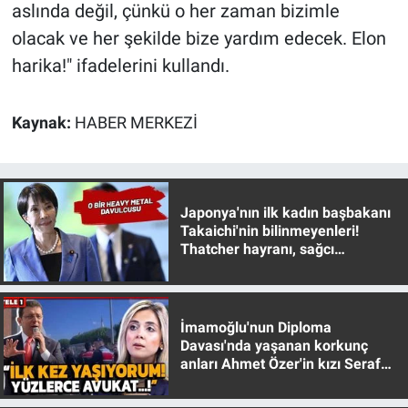
Nedir
aslında değil, çünkü o her zaman bizimle
olacak ve her şekilde bize yardım edecek. Elon
Popüler
harika!" ifadelerini kullandı.
Programlar
Kaynak:
HABER MERKEZİ
Sağlık
Spor
Japonya'nın ilk kadın başbakanı
Takaichi'nin bilinmeyenleri!
Teknoloji
Thatcher hayranı, sağcı
muhafazakar
Türkiye'nin Geleceği
İmamoğlu'nun Diploma
Türkiye'nin Gündemi
Davası'nda yaşanan korkunç
anları Ahmet Özer'in kızı Seraf
Yerel Gündem
Özer anlattı!