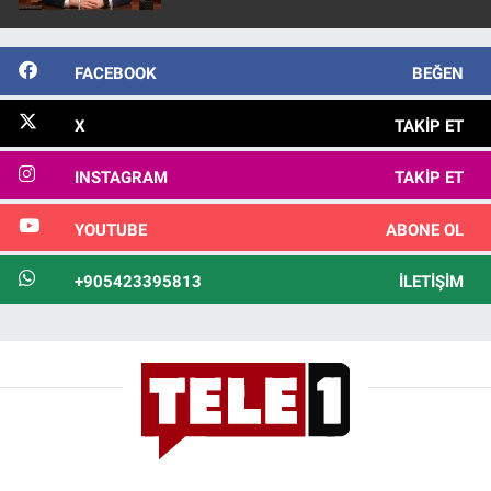
FACEBOOK
BEĞEN
X
TAKIP ET
INSTAGRAM
TAKIP ET
YOUTUBE
ABONE OL
+905423395813
İLETIŞIM