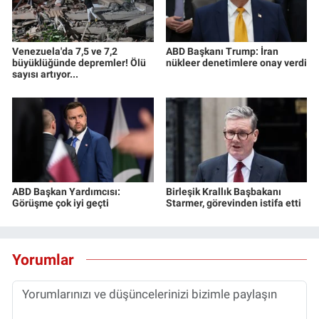
Venezuela'da 7,5 ve 7,2
ABD Başkanı Trump: İran
büyüklüğünde depremler! Ölü
nükleer denetimlere onay verdi
sayısı artıyor...
ABD Başkan Yardımcısı:
Birleşik Krallık Başbakanı
Görüşme çok iyi geçti
Starmer, görevinden istifa etti
Yorumlar