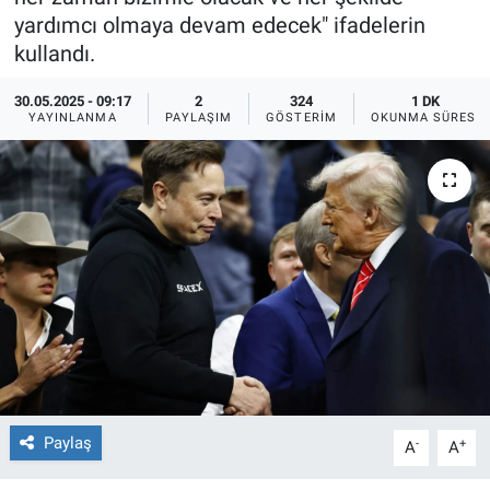
yardımcı olmaya devam edecek" ifadelerin
Ege'den Esintiler
İletişim
kullandı.
Eğitim
30.05.2025 - 09:17
2
324
1 DK
YAYINLANMA
PAYLAŞIM
GÖSTERIM
OKUNMA SÜRESI
Eğlence
Ekonomi
Forum
Gerçeğin İzinde
Gün Başlıyor
Gün Bitiyor
Paylaş
-
+
A
A
Gün Ortası