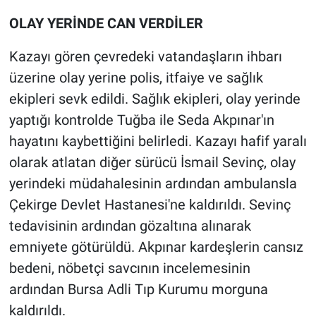
Nedir
OLAY YERİNDE CAN VERDİLER
Popüler
Kazayı gören çevredeki vatandaşların ihbarı
üzerine olay yerine polis, itfaiye ve sağlık
Programlar
ekipleri sevk edildi. Sağlık ekipleri, olay yerinde
Sağlık
yaptığı kontrolde Tuğba ile Seda Akpınar'ın
hayatını kaybettiğini belirledi. Kazayı hafif yaralı
Spor
olarak atlatan diğer sürücü İsmail Sevinç, olay
yerindeki müdahalesinin ardından ambulansla
Teknoloji
Çekirge Devlet Hastanesi'ne kaldırıldı. Sevinç
Türkiye'nin Geleceği
tedavisinin ardından gözaltına alınarak
emniyete götürüldü. Akpınar kardeşlerin cansız
Türkiye'nin Gündemi
bedeni, nöbetçi savcının incelemesinin
ardından Bursa Adli Tıp Kurumu morguna
Yerel Gündem
kaldırıldı.