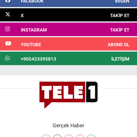
FACEBOOK
BEĞEN
X
TAKIP ET
INSTAGRAM
TAKIP ET
YOUTUBE
ABONE OL
+905423395813
İLETIŞIM
Gerçek Haber