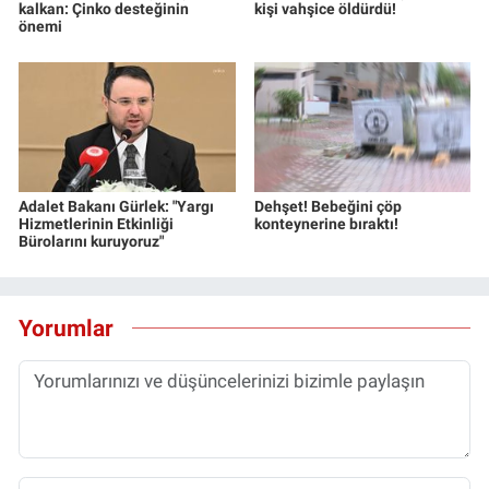
kalkan: Çinko desteğinin
kişi vahşice öldürdü!
önemi
Adalet Bakanı Gürlek: "Yargı
Dehşet! Bebeğini çöp
Hizmetlerinin Etkinliği
konteynerine bıraktı!
Bürolarını kuruyoruz"
Yorumlar