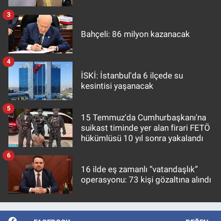
3
Bahçeli: 86 milyon kazanacak
4
İSKİ: İstanbul'da 6 ilçede su
kesintisi yaşanacak
5
15 Temmuz'da Cumhurbaşkanı'na
suikast timinde yer alan firari FETÖ
hükümlüsü 10 yıl sonra yakalandı
6
16 ilde eş zamanlı “vatandaşlık”
operasyonu: 73 kişi gözaltına alındı