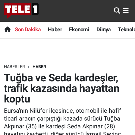
Anında Manşet
Son Dakika
Nöbetçi Eczaneler
Son Dakika
Haber
Ekonomi
Dünya
Teknolo
Başka Sohbetler
Haber
Hava Durumu
Belgesel
Ekonomi
Namaz Vakitleri
HABERLER
HABER
Bilim turu
Dünya
Trafik Durumu
Tuğba ve Seda kardeşler,
Bilim ve Teknoloji Evreni
Teknoloji
Süper Lig Puan Durumu ve Fikstür
trafik kazasında hayattan
koptu
Doğa Konuşuyor
Sağlık
Tüm Manşetler
Bursa'nın Nilüfer ilçesinde, otomobil ile hafif
Dünya
Spor
Son Dakika Haberleri
ticari aracın çarpıştığı kazada sürücü Tuğba
Akpınar (35) ile kardeşi Seda Akpınar (28)
Ege Saati
Yayın Akışı
Haber Arşivi
hayatını kaybetti, diğer sürücü İsmail Sevinç