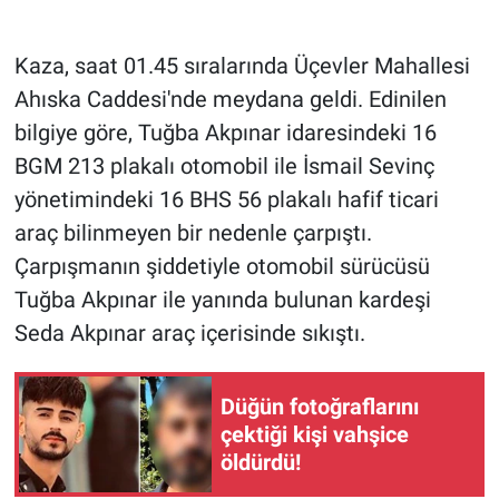
Gündem Özel
Kaza, saat 01.45 sıralarında Üçevler Mahallesi
Ahıska Caddesi'nde meydana geldi. Edinilen
Günün görüntüsü
bilgiye göre, Tuğba Akpınar idaresindeki 16
BGM 213 plakalı otomobil ile İsmail Sevinç
Haber
yönetimindeki 16 BHS 56 plakalı hafif ticari
İlan
araç bilinmeyen bir nedenle çarpıştı.
Çarpışmanın şiddetiyle otomobil sürücüsü
Kimdir
Tuğba Akpınar ile yanında bulunan kardeşi
Seda Akpınar araç içerisinde sıkıştı.
Koronavirüs
Kültür Sanat
Düğün fotoğraflarını
çektiği kişi vahşice
Ne demişti
öldürdü!