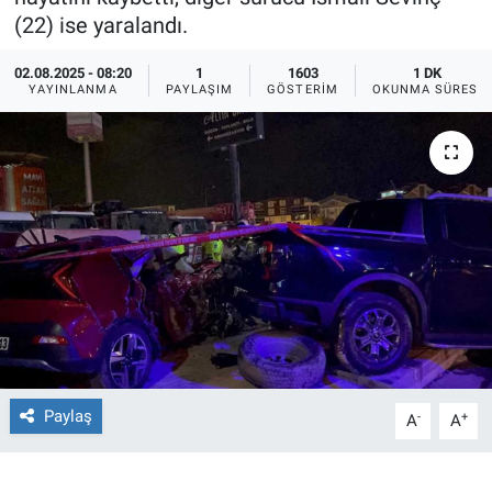
(22) ise yaralandı.
Ege'den Esintiler
İletişim
02.08.2025 - 08:20
1
1603
1 DK
YAYINLANMA
PAYLAŞIM
GÖSTERIM
OKUNMA SÜRESI
Eğitim
Eğlence
Ekonomi
Forum
Gerçeğin İzinde
Gün Başlıyor
Paylaş
-
+
A
A
Gün Bitiyor
Gün Ortası