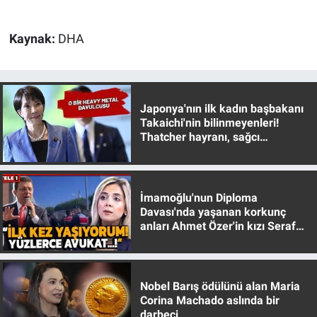
Yerel Yaşam
Kaynak:
DHA
Canlı Yayın
Japonya'nın ilk kadın başbakanı
Takaichi'nin bilinmeyenleri!
Thatcher hayranı, sağcı
muhafazakar
İmamoğlu'nun Diploma
Davası'nda yaşanan korkunç
anları Ahmet Özer'in kızı Seraf
Özer anlattı!
Nobel Barış ödülünü alan Maria
Corina Machado aslında bir
darbeci