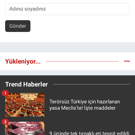
Gönder
Yükleniyor...
Trend Haberler
1
Terörsüz Türkiye için hazırlanan
yasa Meclis'te! İşte maddeler
2
9 üründe tek tırnaklı eti tespit edildi