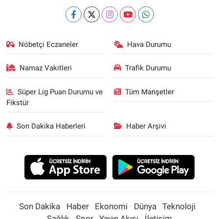
Nöbetçi Eczaneler
Hava Durumu
Namaz Vakitleri
Trafik Durumu
Süper Lig Puan Durumu ve
Tüm Manşetler
Fikstür
Son Dakika Haberleri
Haber Arşivi
Son Dakika
Haber
Ekonomi
Dünya
Teknoloji
Sağlık
Spor
Yayın Akışı
İletişim