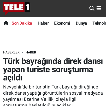
Anında Manşet
Son Dakika
Nöbetçi Eczaneler
Son Dakika
Haber
Ekonomi
Dünya
Teknolo
Başka Sohbetler
Haber
Hava Durumu
Belgesel
Ekonomi
Namaz Vakitleri
HABERLER
HABER
Bilim turu
Dünya
Trafik Durumu
Türk bayrağında direk dansı
Bilim ve Teknoloji Evreni
Teknoloji
Süper Lig Puan Durumu ve Fikstür
yapan turiste soruşturma
açıldı
Doğa Konuşuyor
Sağlık
Tüm Manşetler
Nevşehir’de bir turistin Türk bayrağı direğinde
Dünya
Spor
Son Dakika Haberleri
direk dansı yaptığı görüntülerin sosyal medyada
yayılması üzerine Valilik, olayla ilgili
Ege Saati
Yayın Akışı
Haber Arşivi
soruşturma başlatıldığını açıkladı.