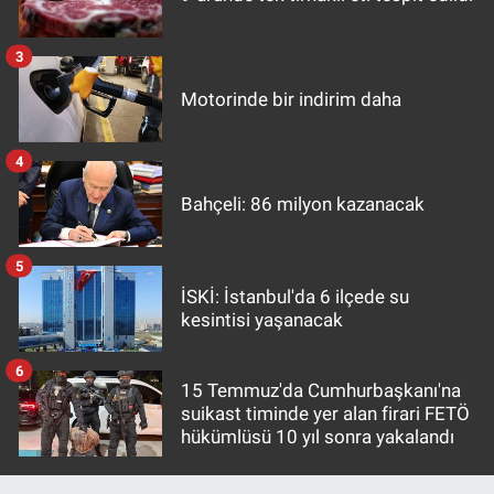
3
Motorinde bir indirim daha
4
Bahçeli: 86 milyon kazanacak
5
İSKİ: İstanbul'da 6 ilçede su
kesintisi yaşanacak
6
15 Temmuz'da Cumhurbaşkanı'na
suikast timinde yer alan firari FETÖ
hükümlüsü 10 yıl sonra yakalandı