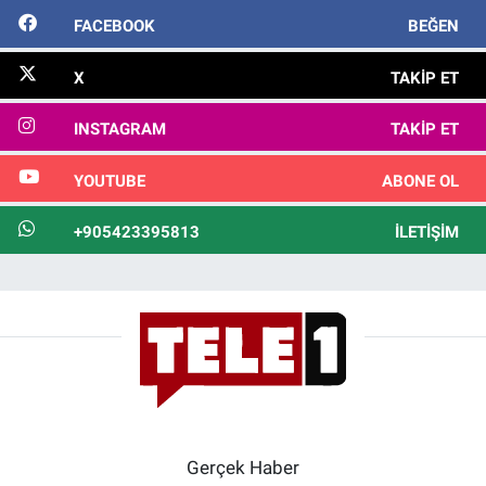
FACEBOOK
BEĞEN
X
TAKIP ET
INSTAGRAM
TAKIP ET
YOUTUBE
ABONE OL
+905423395813
İLETIŞIM
Gerçek Haber