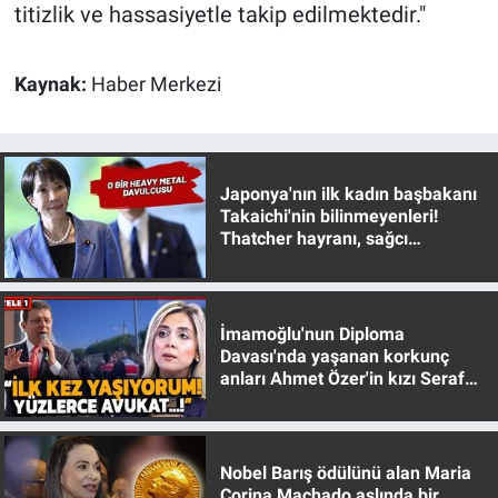
titizlik ve hassasiyetle takip edilmektedir."
Yerel Yaşam
Canlı Yayın
Kaynak:
Haber Merkezi
Japonya'nın ilk kadın başbakanı
Takaichi'nin bilinmeyenleri!
Thatcher hayranı, sağcı
muhafazakar
İmamoğlu'nun Diploma
Davası'nda yaşanan korkunç
anları Ahmet Özer'in kızı Seraf
Özer anlattı!
Nobel Barış ödülünü alan Maria
Corina Machado aslında bir