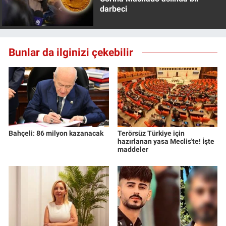
darbeci
Bunlar da ilginizi çekebilir
Bahçeli: 86 milyon kazanacak
Terörsüz Türkiye için
hazırlanan yasa Meclis'te! İşte
maddeler