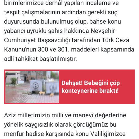
Nedir
birimlerimizce derhâl yapılan inceleme ve
tespit çalışmalarının ardından gerekli suç
Popüler
duyurusunda bulunulmuş olup, bahse konu
yabancı uyruklu şahıs hakkında Nevşehir
Programlar
Cumhuriyet Başsavcılığı tarafından Türk Ceza
Kanunu'nun 300 ve 301. maddeleri kapsamında
Sağlık
adli tahkikat başlatılmıştır.
Spor
Teknoloji
Dehşet! Bebeğini çöp
konteynerine bıraktı!
Türkiye'nin Geleceği
Türkiye'nin Gündemi
Aziz milletimizin millî ve manevî değerlerine
yönelik saygısızlık olarak gördüğümüz bu
Yerel Gündem
menfur hadise karşısında konu Valiliğimizce