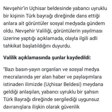
Nevşehir’in Uçhisar beldesinde yabancı uyruklu
Gündem Özel
bir kişinin Türk bayrağı direğinde dans ettiği
anlara ait görüntüler sosyal medyada gündem
Günün görüntüsü
oldu. Nevşehir Valiliği, görüntülerin yayılması
Haber
üzerine yaptığı açıklamada, olayla ilgili adli
tahkikat başlatıldığını duyurdu.
İlan
Valilik açıklamasında şunlar kaydedildi:
Kimdir
"Bazı basın-yayın organları ve sosyal medya
Koronavirüs
mecralarında yer alan haber ve paylaşımlara
istinaden ilimizde (Uçhisar Beldesi) meydana
Kültür Sanat
geldiği anlaşılan, yabancı uyruklu bir şahsın
Türk Bayrağı direğinde sergilediği uygunsuz
Ne demişti
davranışlara ilişkin olarak güvenlik