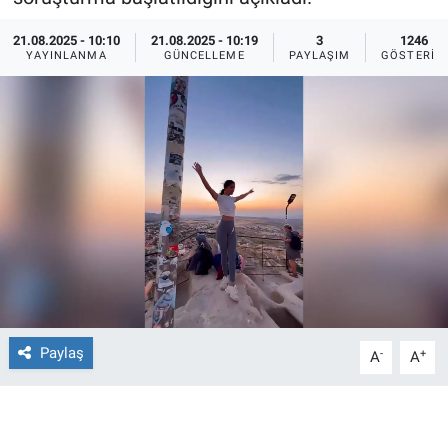
Ege'den Esintiler
İletişim
21.08.2025 - 10:10
21.08.2025 - 10:19
3
1246
YAYINLANMA
GÜNCELLEME
PAYLAŞIM
GÖSTERIM
Eğitim
Eğlence
Ekonomi
Forum
Gerçeğin İzinde
Gün Başlıyor
Paylaş
-
+
A
A
Gün Bitiyor
Gün Ortası