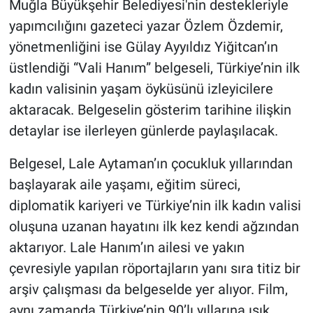
Muğla Büyükşehir Belediyesi'nin destekleriyle
yapımcılığını gazeteci yazar Özlem Özdemir,
Gündem Özel
yönetmenliğini ise Gülay Ayyıldız Yiğitcan’ın
üstlendiği “Vali Hanım” belgeseli, Türkiye’nin ilk
Günün görüntüsü
kadın valisinin yaşam öyküsünü izleyicilere
Haber
aktaracak. Belgeselin gösterim tarihine ilişkin
detaylar ise ilerleyen günlerde paylaşılacak.
İlan
Belgesel, Lale Aytaman’ın çocukluk yıllarından
Kimdir
başlayarak aile yaşamı, eğitim süreci,
diplomatik kariyeri ve Türkiye’nin ilk kadın valisi
Koronavirüs
oluşuna uzanan hayatını ilk kez kendi ağzından
aktarıyor. Lale Hanım’ın ailesi ve yakın
Kültür Sanat
çevresiyle yapılan röportajların yanı sıra titiz bir
Ne demişti
arşiv çalışması da belgeselde yer alıyor. Film,
aynı zamanda Türkiye’nin 90’lı yıllarına ışık