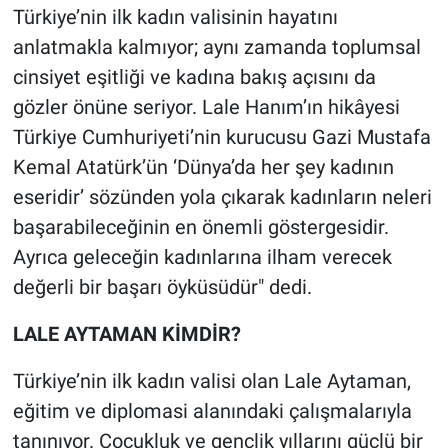
Türkiye’nin ilk kadın valisinin hayatını
Yerel Yaşam
anlatmakla kalmıyor; aynı zamanda toplumsal
Canlı Yayın
cinsiyet eşitliği ve kadına bakış açısını da
gözler önüne seriyor. Lale Hanım’ın hikâyesi
Türkiye Cumhuriyeti’nin kurucusu Gazi Mustafa
Kemal Atatürk’ün ‘Dünya’da her şey kadının
eseridir’ sözünden yola çıkarak kadınların neleri
başarabileceğinin en önemli göstergesidir.
Ayrıca geleceğin kadınlarına ilham verecek
değerli bir başarı öyküsüdür" dedi.
LALE AYTAMAN KİMDİR?
Türkiye’nin ilk kadın valisi olan Lale Aytaman,
eğitim ve diplomasi alanındaki çalışmalarıyla
tanınıyor. Çocukluk ve gençlik yıllarını güçlü bir