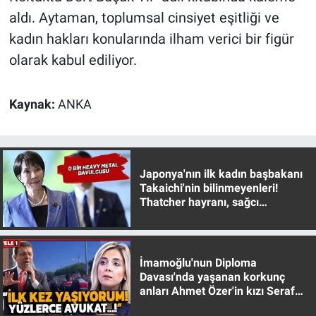
aldı. Aytaman, toplumsal cinsiyet eşitliği ve
kadın hakları konularında ilham verici bir figür
olarak kabul ediliyor.
Kaynak:
ANKA
Japonya'nın ilk kadın başbakanı
Takaichi'nin bilinmeyenleri!
Thatcher hayranı, sağcı
muhafazakar
İmamoğlu'nun Diploma
Davası'nda yaşanan korkunç
anları Ahmet Özer'in kızı Seraf
Özer anlattı!