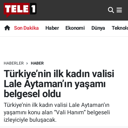
Anında Manşet
Son Dakika
Nöbetçi Eczaneler
Son Dakika
Haber
Ekonomi
Dünya
Teknolo
Başka Sohbetler
Haber
Hava Durumu
Belgesel
Ekonomi
Namaz Vakitleri
HABERLER
HABER
Bilim turu
Dünya
Trafik Durumu
Türkiye’nin ilk kadın valisi
Bilim ve Teknoloji Evreni
Teknoloji
Süper Lig Puan Durumu ve Fikstür
Lale Aytaman’ın yaşamı
belgesel oldu
Doğa Konuşuyor
Sağlık
Tüm Manşetler
Türkiye’nin ilk kadın valisi Lale Aytaman’ın
Dünya
Spor
Son Dakika Haberleri
yaşamını konu alan “Vali Hanım” belgeseli
izleyiciyle buluşacak.
Ege Saati
Yayın Akışı
Haber Arşivi