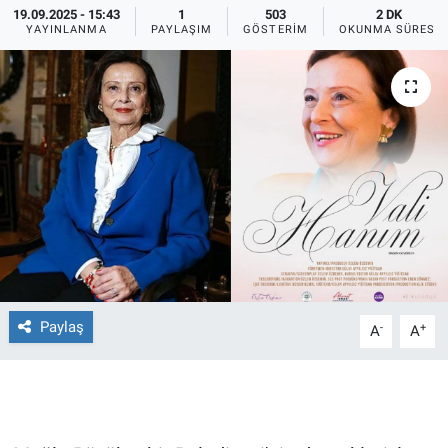
19.09.2025 - 15:43
1
503
2 DK
YAYINLANMA
PAYLAŞIM
GÖSTERIM
OKUNMA SÜRESI
Ege'den Esintiler
İletişim
Eğitim
Eğlence
Ekonomi
Forum
Gerçeğin İzinde
Paylaş
-
+
A
A
Gün Başlıyor
Gün Bitiyor
Gün Ortası