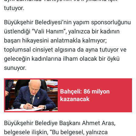
Nedir
tutuyor.
Popüler
Büyükşehir Belediyesi’nin yapım sponsorluğunu
üstlendiği “Vali Hanım”, yalnızca bir kadının
Programlar
başarı hikayesini anlatmakla kalmıyor;
Sağlık
toplumsal cinsiyet algısına da ayna tutuyor ve
geleceğin kadınlarına ilham olacak bir öykü
Spor
sunuyor.
Teknoloji
Bahçeli: 86 milyon
Türkiye'nin Geleceği
kazanacak
Türkiye'nin Gündemi
Büyükşehir Belediye Başkanı Ahmet Aras,
Yerel Gündem
belgesele ilişkin, “Bu belgesel, yalnızca