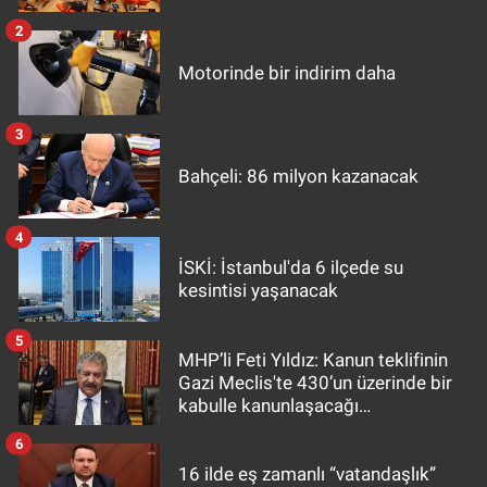
2
Motorinde bir indirim daha
3
Bahçeli: 86 milyon kazanacak
4
İSKİ: İstanbul'da 6 ilçede su
kesintisi yaşanacak
5
MHP’li Feti Yıldız: Kanun teklifinin
Gazi Meclis'te 430’un üzerinde bir
kabulle kanunlaşacağı
görülmektedir
6
16 ilde eş zamanlı “vatandaşlık”