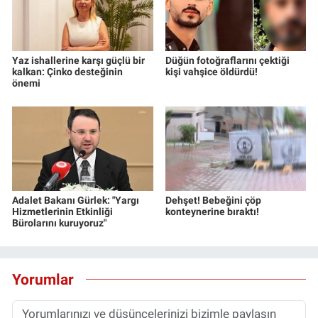
Yaz ishallerine karşı güçlü bir
Düğün fotoğraflarını çektiği
kalkan: Çinko desteğinin
kişi vahşice öldürdü!
önemi
Adalet Bakanı Gürlek: "Yargı
Dehşet! Bebeğini çöp
Hizmetlerinin Etkinliği
konteynerine bıraktı!
Bürolarını kuruyoruz"
Yorumlar