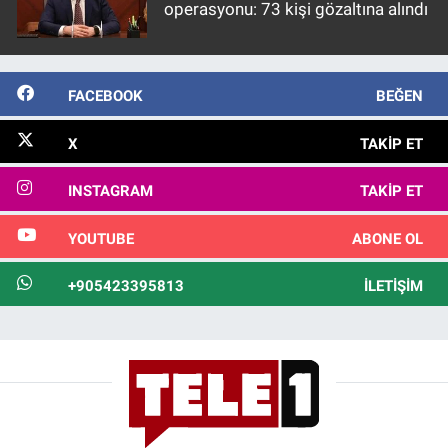
operasyonu: 73 kişi gözaltına alındı
FACEBOOK
BEĞEN
X
TAKIP ET
INSTAGRAM
TAKIP ET
YOUTUBE
ABONE OL
+905423395813
İLETIŞIM