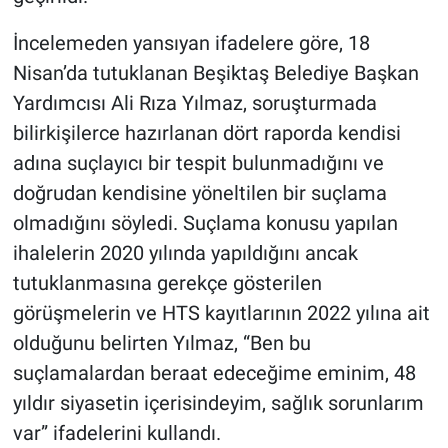
Nedir
İncelemeden yansıyan ifadelere göre, 18
Popüler
Nisan’da tutuklanan Beşiktaş Belediye Başkan
Yardımcısı Ali Rıza Yılmaz, soruşturmada
Programlar
bilirkişilerce hazırlanan dört raporda kendisi
Sağlık
adına suçlayıcı bir tespit bulunmadığını ve
doğrudan kendisine yöneltilen bir suçlama
Spor
olmadığını söyledi. Suçlama konusu yapılan
ihalelerin 2020 yılında yapıldığını ancak
Teknoloji
tutuklanmasına gerekçe gösterilen
görüşmelerin ve HTS kayıtlarının 2022 yılına ait
Türkiye'nin Geleceği
olduğunu belirten Yılmaz, “Ben bu
Türkiye'nin Gündemi
suçlamalardan beraat edeceğime eminim, 48
yıldır siyasetin içerisindeyim, sağlık sorunlarım
Yerel Gündem
var” ifadelerini kullandı.