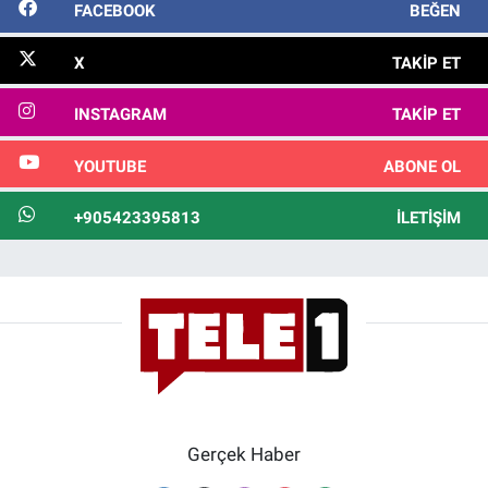
FACEBOOK
BEĞEN
X
TAKIP ET
INSTAGRAM
TAKIP ET
YOUTUBE
ABONE OL
+905423395813
İLETIŞIM
Gerçek Haber