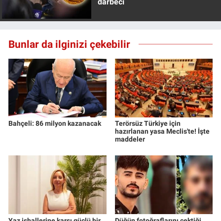
darbeci
Bunlar da ilginizi çekebilir
Bahçeli: 86 milyon kazanacak
Terörsüz Türkiye için
hazırlanan yasa Meclis'te! İşte
maddeler
Yaz ishallerine karşı güçlü bir
Düğün fotoğraflarını çektiği