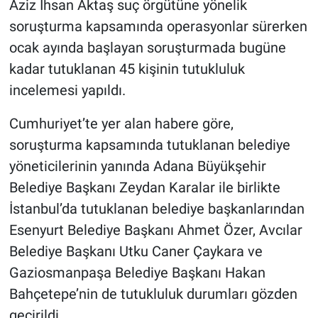
Aziz İhsan Aktaş suç örgütüne yönelik
soruşturma kapsamında operasyonlar sürerken
Gündem Özel
ocak ayında başlayan soruşturmada bugüne
kadar tutuklanan 45 kişinin tutukluluk
Günün görüntüsü
incelemesi yapıldı.
Haber
Cumhuriyet’te yer alan habere göre,
İlan
soruşturma kapsamında tutuklanan belediye
yöneticilerinin yanında Adana Büyükşehir
Kimdir
Belediye Başkanı Zeydan Karalar ile birlikte
İstanbul’da tutuklanan belediye başkanlarından
Koronavirüs
Esenyurt Belediye Başkanı Ahmet Özer, Avcılar
Belediye Başkanı Utku Caner Çaykara ve
Kültür Sanat
Gaziosmanpaşa Belediye Başkanı Hakan
Ne demişti
Bahçetepe’nin de tutukluluk durumları gözden
geçirildi.