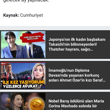
Kaynak:
Cumhuriyet
Japonya'nın ilk kadın başbakanı
Takaichi'nin bilinmeyenleri!
Thatcher hayranı, sağcı
muhafazakar
İmamoğlu'nun Diploma
Davası'nda yaşanan korkunç
anları Ahmet Özer'in kızı Seraf
Özer anlattı!
Nobel Barış ödülünü alan Maria
Corina Machado aslında bir