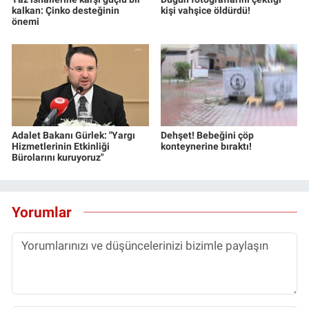
kalkan: Çinko desteğinin
kişi vahşice öldürdü!
önemi
Adalet Bakanı Gürlek: "Yargı
Dehşet! Bebeğini çöp
Hizmetlerinin Etkinliği
konteynerine bıraktı!
Bürolarını kuruyoruz"
Yorumlar