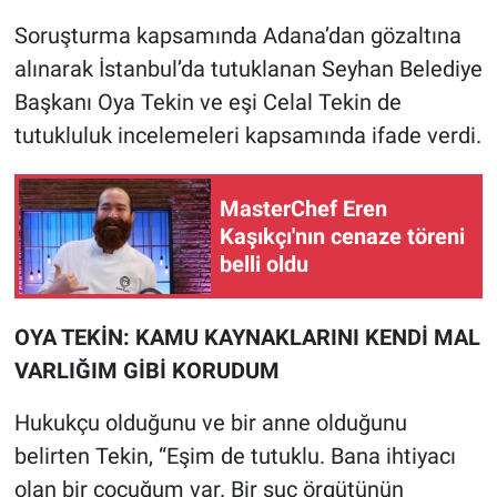
Yerel Yaşam
Soruşturma kapsamında Adana’dan gözaltına
alınarak İstanbul’da tutuklanan Seyhan Belediye
Canlı Yayın
Başkanı Oya Tekin ve eşi Celal Tekin de
tutukluluk incelemeleri kapsamında ifade verdi.
MasterChef Eren
Kaşıkçı'nın cenaze töreni
belli oldu
OYA TEKİN: KAMU KAYNAKLARINI KENDİ MAL
VARLIĞIM GİBİ KORUDUM
Hukukçu olduğunu ve bir anne olduğunu
belirten Tekin, “Eşim de tutuklu. Bana ihtiyacı
olan bir çocuğum var. Bir suç örgütünün