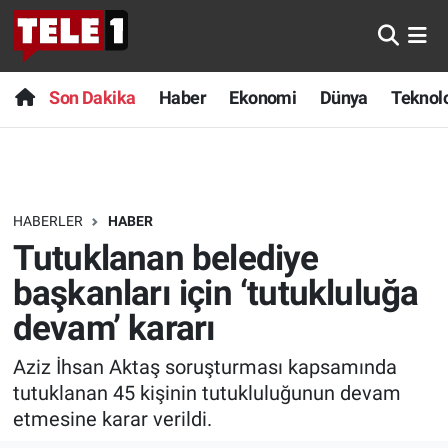
Anında Manşet
Son Dakika
Nöbetçi Eczaneler
Son Dakika
Haber
Ekonomi
Dünya
Teknolo
Başka Sohbetler
Haber
Hava Durumu
Belgesel
Ekonomi
Namaz Vakitleri
HABERLER
HABER
Bilim turu
Dünya
Trafik Durumu
Tutuklanan belediye
Bilim ve Teknoloji Evreni
Teknoloji
Süper Lig Puan Durumu ve Fikstür
başkanları için ‘tutukluluğa
devam’ kararı
Doğa Konuşuyor
Sağlık
Tüm Manşetler
Aziz İhsan Aktaş soruşturması kapsamında
Dünya
Spor
Son Dakika Haberleri
tutuklanan 45 kişinin tutukluluğunun devam
etmesine karar verildi.
Ege Saati
Yayın Akışı
Haber Arşivi