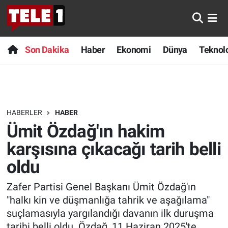
Anında Manşet
Son Dakika
Nöbetçi Eczaneler
Son Dakika
Haber
Ekonomi
Dünya
Teknolo
Başka Sohbetler
Haber
Hava Durumu
Belgesel
Ekonomi
Namaz Vakitleri
HABERLER
HABER
Bilim turu
Dünya
Trafik Durumu
Ümit Özdağ'ın hakim
Bilim ve Teknoloji Evreni
Teknoloji
Süper Lig Puan Durumu ve Fikstür
karşısına çıkacağı tarih belli
oldu
Doğa Konuşuyor
Sağlık
Tüm Manşetler
Zafer Partisi Genel Başkanı Ümit Özdağ'ın
Dünya
Spor
Son Dakika Haberleri
"halkı kin ve düşmanlığa tahrik ve aşağılama"
suçlamasıyla yargılandığı davanın ilk duruşma
Ege Saati
Yayın Akışı
Haber Arşivi
tarihi belli oldu. Özdağ, 11 Haziran 2025'te