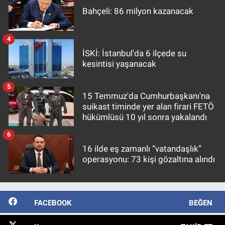
Bahçeli: 86 milyon kazanacak
4
İSKİ: İstanbul'da 6 ilçede su
kesintisi yaşanacak
5
15 Temmuz'da Cumhurbaşkanı'na
suikast timinde yer alan firari FETÖ
hükümlüsü 10 yıl sonra yakalandı
6
16 ilde eş zamanlı “vatandaşlık”
operasyonu: 73 kişi gözaltına alındı
FACEBOOK
BEĞEN