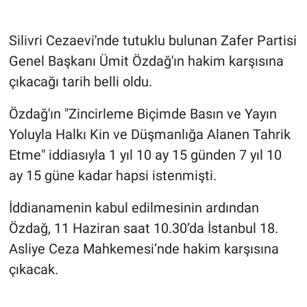
Gündem Özel
Silivri Cezaevi'nde tutuklu bulunan Zafer Partisi
Genel Başkanı Ümit Özdağ'ın hakim karşısına
Günün görüntüsü
çıkacağı tarih belli oldu.
Haber
Özdağ'ın "Zincirleme Biçimde Basın ve Yayın
Yoluyla Halkı Kin ve Düşmanlığa Alanen Tahrik
İlan
Etme" iddiasıyla 1 yıl 10 ay 15 günden 7 yıl 10
Kimdir
ay 15 güne kadar hapsi istenmişti.
İddianamenin kabul edilmesinin ardından
Koronavirüs
Özdağ, 11 Haziran saat 10.30’da İstanbul 18.
Kültür Sanat
Asliye Ceza Mahkemesi’nde hakim karşısına
çıkacak.
Ne demişti