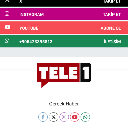
X
TAKIP ET
INSTAGRAM
TAKIP ET
YOUTUBE
ABONE OL
+905423395813
İLETIŞIM
Gerçek Haber