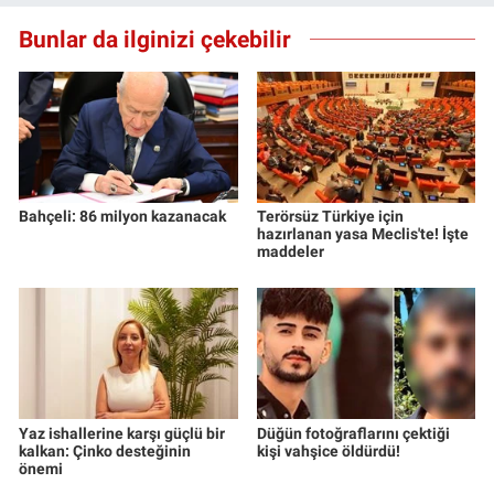
Yerel Yaşam
Bunlar da ilginizi çekebilir
Canlı Yayın
Bahçeli: 86 milyon kazanacak
Terörsüz Türkiye için
hazırlanan yasa Meclis'te! İşte
maddeler
Yaz ishallerine karşı güçlü bir
Düğün fotoğraflarını çektiği
kalkan: Çinko desteğinin
kişi vahşice öldürdü!
önemi