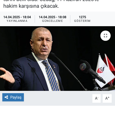
hakim karşısına çıkacak.
Ege'den Esintiler
İletişim
14.04.2025 - 18:04
14.04.2025 - 18:08
1275
YAYINLANMA
GÜNCELLEME
GÖSTERIM
Eğitim
Eğlence
Ekonomi
Forum
Gerçeğin İzinde
Gün Başlıyor
Paylaş
-
+
A
A
Gün Bitiyor
Gün Ortası