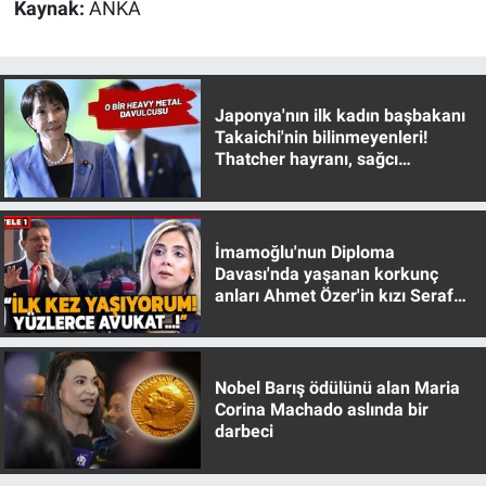
Nedir
Kaynak:
ANKA
Popüler
Japonya'nın ilk kadın başbakanı
Programlar
Takaichi'nin bilinmeyenleri!
Thatcher hayranı, sağcı
Sağlık
muhafazakar
Spor
İmamoğlu'nun Diploma
Davası'nda yaşanan korkunç
Teknoloji
anları Ahmet Özer'in kızı Seraf
Özer anlattı!
Türkiye'nin Geleceği
Nobel Barış ödülünü alan Maria
Türkiye'nin Gündemi
Corina Machado aslında bir
darbeci
Yerel Gündem