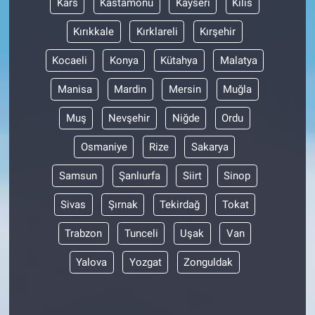
Kars
Kastamonu
Kayseri
Kilis
Nedir
Kırıkkale
Kırklareli
Kırşehir
Popüler
Kocaeli
Konya
Kütahya
Malatya
Programlar
Manisa
Mardin
Mersin
Muğla
Sağlık
Muş
Nevşehir
Niğde
Ordu
Osmaniye
Rize
Sakarya
Spor
Samsun
Şanlıurfa
Siirt
Sinop
Teknoloji
Sivas
Şırnak
Tekirdağ
Tokat
Türkiye'nin Geleceği
Trabzon
Tunceli
Uşak
Van
Türkiye'nin Gündemi
Yalova
Yozgat
Zonguldak
Yerel Gündem