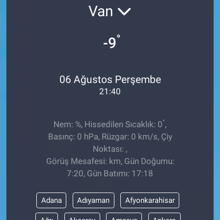
Van
Ege'den Esintiler
İletişim
°
-9
Eğitim
Eğlence
06 Ağustos Perşembe
21:40
Ekonomi
Forum
°
Nem: %, Hissedilen Sıcaklık: 0
,
Basınç: 0 hPa, Rüzgar: 0 km/s, Çiy
Gerçeğin İzinde
Noktası: ,
Görüş Mesafesi: km, Gün Doğumu:
Gün Başlıyor
7:20, Gün Batımı: 17:18
Gün Bitiyor
Adana
Adıyaman
Afyonkarahisar
Gün Ortası