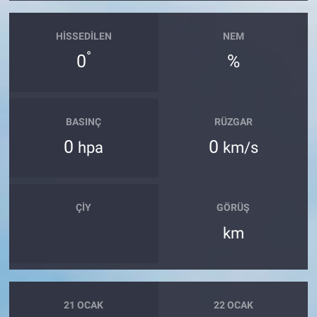
Yerel Yaşam
HISSEDILEN
NEM
Canlı Yayın
°
0
%
BASINÇ
RÜZGAR
0
0
hpa
km/s
ÇIY
GÖRÜŞ
km
21 OCAK
22 OCAK