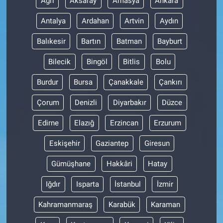
Ağrı
Aksaray
Amasya
Ankara
Antalya
Ardahan
Artvin
Aydın
Gündem Özel
Balıkesir
Bartın
Batman
Bayburt
Günün görüntüsü
Bilecik
Bingöl
Bitlis
Bolu
Haber
Burdur
Bursa
Çanakkale
Çankırı
İlan
Çorum
Denizli
Diyarbakır
Düzce
Edirne
Elazığ
Erzincan
Erzurum
Kimdir
Eskişehir
Gaziantep
Giresun
Koronavirüs
Gümüşhane
Hakkâri
Hatay
Kültür Sanat
Iğdır
Isparta
İstanbul
İzmir
Ne demişti
Kahramanmaraş
Karabük
Karaman