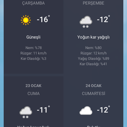
ÇARŞAMBA
PERŞEMBE
°
°
-16
-12
Güneşli
Yoğun kar yağışlı
Nem: %78
Nem: %80
Rüzgar: 11 km/h
Rüzgar: 12 km/h
Kar Olasılığı: %3
Yağış Olasılığı: %89
Kar Olasılığı: %41
23 OCAK
24 OCAK
CUMA
CUMARTESI
°
°
-11
-12