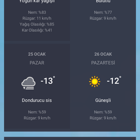
Yoğun kar yağışlı
Bulutlu
Nem: %83
Nem: %77
Rüzgar: 11 km/h
Rüzgar: 9 km/h
Yağış Olasılığı: %85
Kar Olasılığı: %41
25 OCAK
26 OCAK
PAZAR
PAZARTESI
°
°
-13
-12
Dondurucu sis
Güneşli
Nem: %59
Nem: %59
Rüzgar: 9 km/h
Rüzgar: 9 km/h