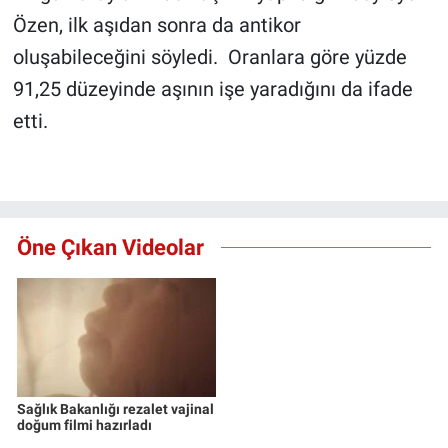
Özen, ilk aşıdan sonra da antikor
Gündem Özel
oluşabileceğini söyledi. Oranlara göre yüzde
91,25 düzeyinde aşının işe yaradığını da ifade
Günün görüntüsü
etti.
Haber
İlan
Öne Çıkan Videolar
Kimdir
Koronavirüs
Kültür Sanat
Ne demişti
Sağlık Bakanlığı rezalet vajinal
doğum filmi hazırladı