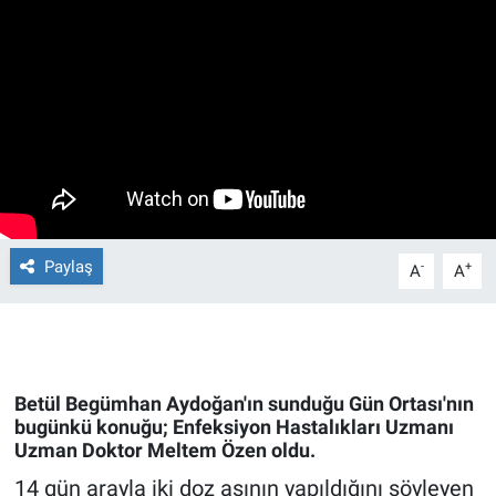
Ege'den Esintiler
İletişim
Eğitim
Eğlence
Ekonomi
Forum
Paylaş
-
+
A
A
Gerçeğin İzinde
Gün Başlıyor
Betül Begümhan Aydoğan'ın sunduğu Gün Ortası'nın
bugünkü konuğu; Enfeksiyon Hastalıkları Uzmanı
Gün Bitiyor
Uzman Doktor Meltem Özen oldu.
14 gün arayla iki doz aşının yapıldığını söyleyen
Gün Ortası