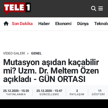
Anında Manşet
Son Dakika
Nöbetçi Eczaneler
Son Dakika
Haber
Ekonomi
Dünya
Teknolo
Başka Sohbetler
Haber
Hava Durumu
Belgesel
Ekonomi
Namaz Vakitleri
VIDEO GALERI
GENEL
Bilim turu
Dünya
Trafik Durumu
Mutasyon aşıdan kaçabilir
Bilim ve Teknoloji Evreni
Teknoloji
Süper Lig Puan Durumu ve Fikstür
mi? Uzm. Dr. Meltem Özen
açıkladı - GÜN ORTASI
Doğa Konuşuyor
Sağlık
Tüm Manşetler
25.12.2020 - 15:35
25.12.2020 - 15:47
2
11
Dünya
Spor
Son Dakika Haberleri
YAYINLANMA
GÜNCELLEME
PAYLAŞIM
GÖSTERIM
Ege Saati
Yayın Akışı
Haber Arşivi