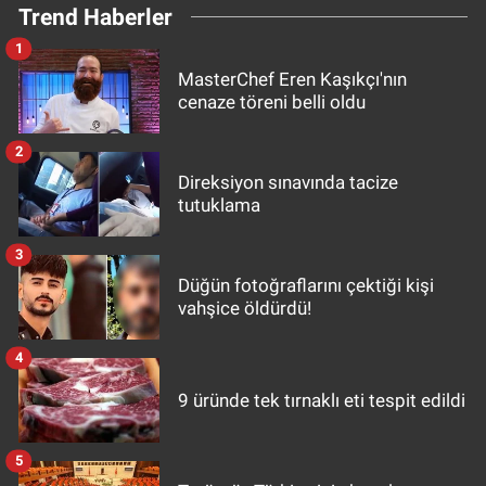
Trend Haberler
Yerel Yaşam
1
Canlı Yayın
MasterChef Eren Kaşıkçı'nın
cenaze töreni belli oldu
2
Direksiyon sınavında tacize
tutuklama
3
Düğün fotoğraflarını çektiği kişi
vahşice öldürdü!
4
9 üründe tek tırnaklı eti tespit edildi
5