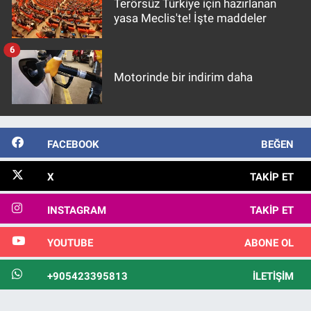
Terörsüz Türkiye için hazırlanan
yasa Meclis'te! İşte maddeler
6
Motorinde bir indirim daha
FACEBOOK
BEĞEN
X
TAKIP ET
INSTAGRAM
TAKIP ET
YOUTUBE
ABONE OL
+905423395813
İLETIŞIM