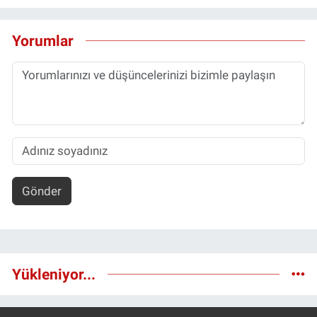
Nedir
Yorumlar
Popüler
Programlar
Sağlık
Spor
Teknoloji
Gönder
Türkiye'nin Geleceği
Türkiye'nin Gündemi
Yükleniyor...
Yerel Gündem