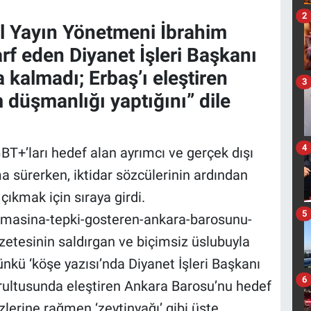
2
el Yayın Yönetmeni
İbrahim
arf eden Diyanet İşleri Başkanı
 kalmadı; Erbaş’ı eleştiren
3
 düşmanlığı yaptığını” dile
4
GBT+’ları hedef alan ayrımcı ve gerçek dışı
a sürerken, iktidar sözcülerinin ardından
çıkmak için sıraya girdi.
5
lamasina-tepki-gosteren-ankara-barosunu-
zetesinin saldırgan ve biçimsiz üslubuyla
nkü ‘köşe yazısı’nda Diyanet İşleri Başkanı
6
ğrultusunda eleştiren Ankara Barosu’nu hedef
özlerine rağmen ‘zeytinyağı’ gibi üste