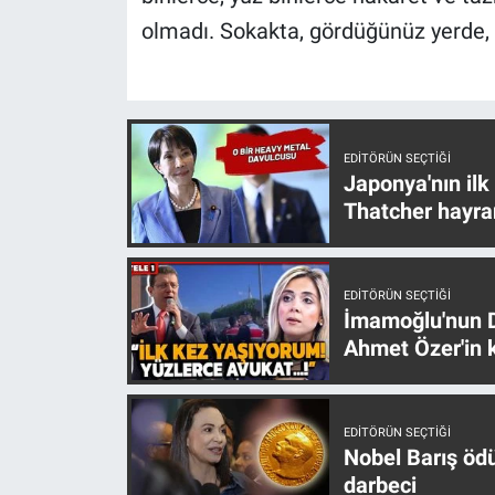
Yerel Yaşam
olmadı. Sokakta, gördüğünüz yerde, 
Canlı Yayın
EDITÖRÜN SEÇTIĞI
Japonya'nın ilk
Thatcher hayra
EDITÖRÜN SEÇTIĞI
İmamoğlu'nun D
Ahmet Özer'in k
EDITÖRÜN SEÇTIĞI
Nobel Barış öd
darbeci