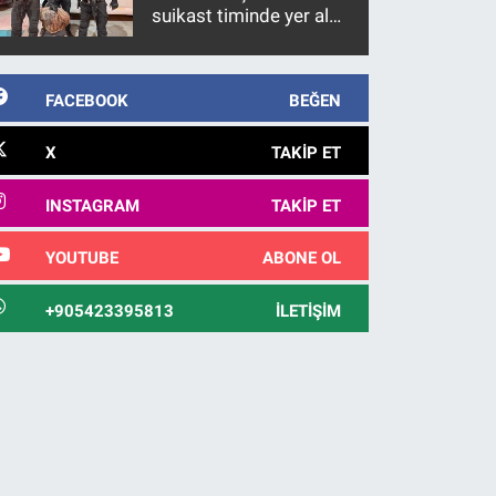
suikast timinde yer alan
firari FETÖ hükümlüsü
10 yıl sonra yakalandı
FACEBOOK
BEĞEN
X
TAKIP ET
INSTAGRAM
TAKIP ET
YOUTUBE
ABONE OL
+905423395813
İLETIŞIM