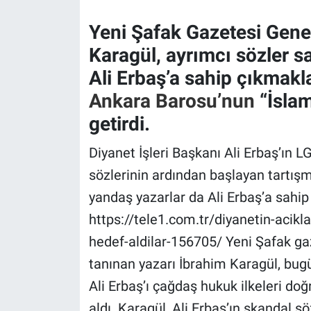
Yeni Şafak Gazetesi Gen
Gündem Özel
Karagül
, ayrımcı sözler s
Günün görüntüsü
Ali Erbaş’a sahip çıkmakla
Ankara Barosu’nun
“İslam
Haber
getirdi.
İlan
Diyanet İşleri Başkanı Ali Erbaş’ın L
sözlerinin ardından başlayan tartışm
Kimdir
yandaş yazarlar da Ali Erbaş’a sahip 
Koronavirüs
https://tele1.com.tr/diyanetin-acik
hedef-aldilar-156705/ Yeni Şafak ga
Kültür Sanat
tanınan yazarı İbrahim Karagül, bugü
Ne demişti
Ali Erbaş’ı çağdaş hukuk ilkeleri do
aldı. Karagül, Ali Erbaş’ın skandal s