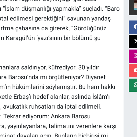
 “İslam düşmanlığı yapmakla” suçladı. “Baro
iptal edilmesi gerektiğini” savunan yandaş
şkırtma çabasına da girerek, “Gördüğünüz
m Karagül’ün ‘yazı’sının bir bölümü şu
nlara saldırıyor, küfrediyor. 30 yıldır
ra Barosu’nda mı örgütleniyor? Diyanet
slâm’ın hükümlerini söylemiştir. Bu hem hakkı
le Erbaş’ı hedef alanlar, aslında İslâm’ı
, avukatlık ruhsatları da iptal edilmeli.
r. Tekrar ediyorum: Ankara Barosu
ra, yayınlayanlara, talimatını verenlere karşı
minat davaları açın. Bunların hiçbirisi mi