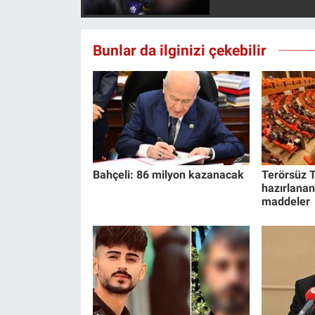
Bunlar da ilginizi çekebilir
Bahçeli: 86 milyon kazanacak
Terörsüz T
hazırlanan
maddeler