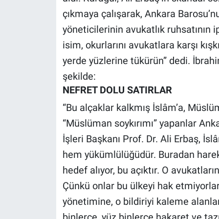
Nedir
çıkmaya çalışarak, Ankara Barosu’nu
yöneticilerinin avukatlık ruhsatının 
Popüler
isim, okurlarını avukatlara karşı kı
Programlar
yerde yüzlerine tükürün” dedi. İbrahi
şekilde:
Sağlık
NEFRET DOLU SATIRLAR
Spor
“Bu alçaklar kalkmış İslâm’a, Müslüma
“Müslüman soykırımı” yapanlar Anka
Teknoloji
İşleri Başkanı Prof. Dr. Ali Erbaş, İ
Türkiye'nin Geleceği
hem yükümlülüğüdür. Buradan hareket
hedef alıyor, bu açıktır. O avukatların
Türkiye'nin Gündemi
Çünkü onlar bu ülkeyi hak etmiyorla
yönetimine, o bildiriyi kaleme alanla
Yerel Gündem
binlerce, yüz binlerce hakaret ve taz