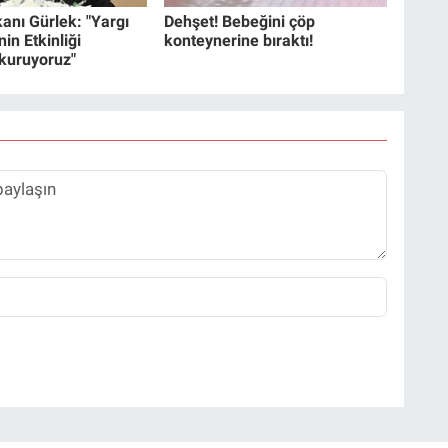
anı Gürlek: "Yargı
Dehşet! Bebeğini çöp
in Etkinliği
konteynerine bıraktı!
 kuruyoruz"