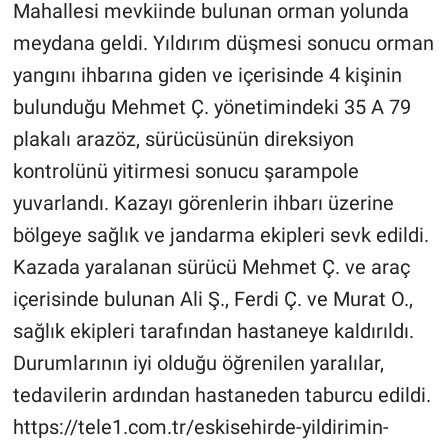
Mahallesi mevkiinde bulunan orman yolunda
meydana geldi. Yıldırım düşmesi sonucu orman
Gündem Özel
yangını ihbarına giden ve içerisinde 4 kişinin
Günün görüntüsü
bulunduğu Mehmet Ç. yönetimindeki 35 A 79
plakalı arazöz, sürücüsünün direksiyon
Haber
kontrolünü yitirmesi sonucu şarampole
İlan
yuvarlandı. Kazayı görenlerin ihbarı üzerine
bölgeye sağlık ve jandarma ekipleri sevk edildi.
Kimdir
Kazada yaralanan sürücü Mehmet Ç. ve araç
içerisinde bulunan Ali Ş., Ferdi Ç. ve Murat O.,
Koronavirüs
sağlık ekipleri tarafından hastaneye kaldırıldı.
Kültür Sanat
Durumlarının iyi olduğu öğrenilen yaralılar,
tedavilerin ardından hastaneden taburcu edildi.
Ne demişti
https://tele1.com.tr/eskisehirde-yildirimin-