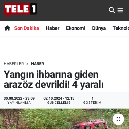
Anında Manşet
Son Dakika
Nöbetçi Eczaneler
Son Dakika
Haber
Ekonomi
Dünya
Teknolo
Başka Sohbetler
Haber
Hava Durumu
Belgesel
Ekonomi
Namaz Vakitleri
HABERLER
HABER
Bilim turu
Dünya
Trafik Durumu
Yangın ihbarına giden
Bilim ve Teknoloji Evreni
Teknoloji
Süper Lig Puan Durumu ve Fikstür
arazöz devrildi! 4 yaralı
Doğa Konuşuyor
Sağlık
Tüm Manşetler
30.08.2022 - 23:09
02.10.2024 - 12:15
1
YAYINLANMA
GÜNCELLEME
GÖSTERIM
Dünya
Spor
Son Dakika Haberleri
Ege Saati
Yayın Akışı
Haber Arşivi