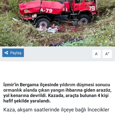
Ege'den Esintiler
İletişim
Eğitim
Eğlence
Ekonomi
Paylaş
-
+
A
A
Forum
Gerçeğin İzinde
İzmir'in Bergama ilçesinde
yıldırım düşmesi sonucu
Gün Başlıyor
ormanlık alanda çıkan yangın
ihbarına giden arazöz,
yol kenarına devrildi. Kazada, araçta bulunan 4 kişi
hafif şekilde yaralandı.
Gün Bitiyor
Kaza, akşam saatlerinde ilçeye bağlı İncecikler
Gün Ortası