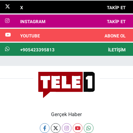
X
TAKIP ET
INSTAGRAM
TAKIP ET
YOUTUBE
ABONE OL
+905423395813
İLETIŞIM
Gerçek Haber