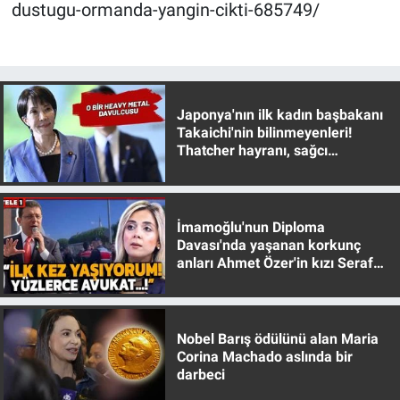
Nedir
dustugu-ormanda-yangin-cikti-685749/
Popüler
Programlar
Japonya'nın ilk kadın başbakanı
Takaichi'nin bilinmeyenleri!
Sağlık
Thatcher hayranı, sağcı
muhafazakar
Spor
İmamoğlu'nun Diploma
Teknoloji
Davası'nda yaşanan korkunç
anları Ahmet Özer'in kızı Seraf
Türkiye'nin Geleceği
Özer anlattı!
Türkiye'nin Gündemi
Nobel Barış ödülünü alan Maria
Corina Machado aslında bir
Yerel Gündem
darbeci