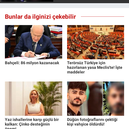
Yerel Yaşam
Bunlar da ilginizi çekebilir
Canlı Yayın
Bahçeli: 86 milyon kazanacak
Terörsüz Türkiye için
hazırlanan yasa Meclis'te! İşte
maddeler
Yaz ishallerine karşı güçlü bir
Düğün fotoğraflarını çektiği
kalkan: Çinko desteğinin
kişi vahşice öldürdü!
önemi