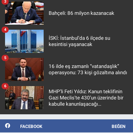
3
Bahçeli: 86 milyon kazanacak
4
İSKİ: İstanbul'da 6 ilçede su
kesintisi yaşanacak
5
16 ilde eş zamanlı “vatandaşlık”
operasyonu: 73 kişi gözaltına alındı
6
MHP’li Feti Yıldız: Kanun teklifinin
Gazi Meclis'te 430’un üzerinde bir
kabulle kanunlaşacağı
görülmektedir
FACEBOOK
BEĞEN