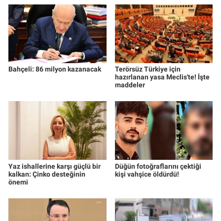
Bahçeli: 86 milyon kazanacak
Terörsüz Türkiye için
hazırlanan yasa Meclis'te! İşte
maddeler
Yaz ishallerine karşı güçlü bir
Düğün fotoğraflarını çektiği
kalkan: Çinko desteğinin
kişi vahşice öldürdü!
önemi