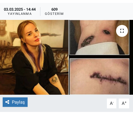
03.03.2025 - 14:44
609
Ege'den Esintiler
İletişim
YAYINLANMA
GÖSTERIM
Eğitim
Eğlence
Ekonomi
Forum
Gerçeğin İzinde
Gün Başlıyor
Paylaş
-
+
A
A
Gün Bitiyor
Gün Ortası