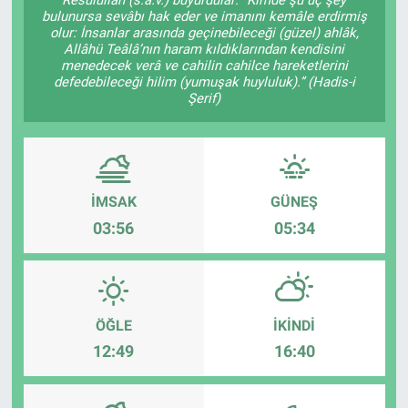
bulunursa sevâbı hak eder ve imanını kemâle erdirmiş
Ege'den Esintiler
İletişim
olur: İnsanlar arasında geçinebileceği (güzel) ahlâk,
Allâhü Teâlâ’nın haram kıldıklarından kendisini
menedecek verâ ve cahilin cahilce hareketlerini
Eğitim
defedebileceği hilim (yumuşak huyluluk).” (Hadis-i
Şerif)
Eğlence
Ekonomi
İMSAK
GÜNEŞ
Forum
03:56
05:34
Gerçeğin İzinde
Gün Başlıyor
ÖĞLE
İKINDI
12:49
16:40
Gün Bitiyor
Gün Ortası