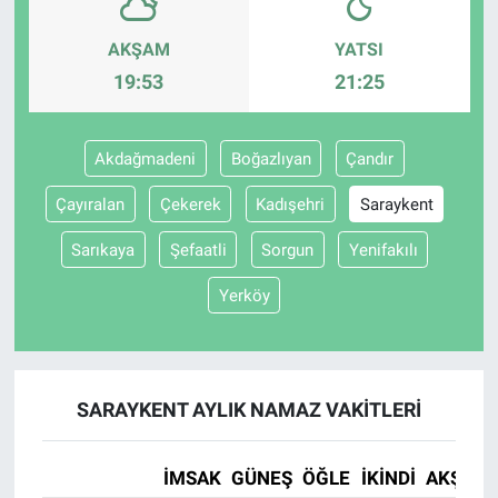
AKŞAM
YATSI
Gündem Özel
19:53
21:25
Günün görüntüsü
Akdağmadeni
Boğazlıyan
Çandır
Haber
Çayıralan
Çekerek
Kadışehri
Saraykent
İlan
Sarıkaya
Şefaatli
Sorgun
Yenifakılı
Kimdir
Yerköy
Koronavirüs
Kültür Sanat
SARAYKENT AYLIK NAMAZ VAKITLERI
Ne demişti
İMSAK
GÜNEŞ
ÖĞLE
İKINDI
AKŞAM