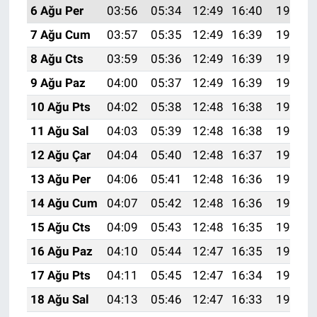
Nedir
6 Ağu Per
03:56
05:34
12:49
16:40
19:53
7 Ağu Cum
03:57
05:35
12:49
16:39
19:52
Popüler
8 Ağu Cts
03:59
05:36
12:49
16:39
19:51
Programlar
9 Ağu Paz
04:00
05:37
12:49
16:39
19:50
10 Ağu Pts
04:02
05:38
12:48
16:38
19:49
Sağlık
11 Ağu Sal
04:03
05:39
12:48
16:38
19:47
Spor
12 Ağu Çar
04:04
05:40
12:48
16:37
19:46
13 Ağu Per
04:06
05:41
12:48
16:36
19:45
Teknoloji
14 Ağu Cum
04:07
05:42
12:48
16:36
19:44
Türkiye'nin Geleceği
15 Ağu Cts
04:09
05:43
12:48
16:35
19:42
16 Ağu Paz
04:10
05:44
12:47
16:35
19:41
Türkiye'nin Gündemi
17 Ağu Pts
04:11
05:45
12:47
16:34
19:40
Yerel Gündem
18 Ağu Sal
04:13
05:46
12:47
16:33
19:38