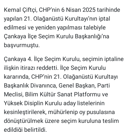
Kemal Çiftçi, CHP’nin 6 Nisan 2025 tarihinde
Gündem Özel
yapılan 21. Olağanüstü Kurultayı’nın iptal
edilmesi ve yeniden yapılması talebiyle
Günün görüntüsü
Çankaya İlçe Seçim Kurulu Başkanlığı’na
Haber
başvurmuştu.
Çankaya 4. İlçe Seçim Kurulu, seçimin iptaline
İlan
ilişkin itirazı reddetti. İlçe Seçim Kurulu
Kimdir
kararında, CHP’nin 21. Olağanüstü Kurultayı
Başkanlık Divanınca, Genel Başkan, Parti
Koronavirüs
Meclisi, Bilim Kültür Sanat Platformu ve
Yüksek Disiplin Kurulu aday listelerinin
Kültür Sanat
kesinleştirilerek, mühürlenip oy pusulasına
Ne demişti
dönüştürülmek üzere seçim kuruluna teslim
edildiği belirtildi.