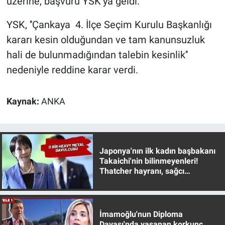
üzerine, başvuru YSK’ya geldi.
Yerel Yaşam
YSK, ''Çankaya 4. İlçe Seçim Kurulu Başkanlığı
Canlı Yayın
kararı kesin olduğundan ve tam kanunsuzluk
hali de bulunmadığından talebin kesinlik''
nedeniyle reddine karar verdi.
Kaynak:
ANKA
Japonya'nın ilk kadın başbakanı
Takaichi'nin bilinmeyenleri!
Thatcher hayranı, sağcı
muhafazakar
İmamoğlu'nun Diploma
Davası'nda yaşanan korkunç