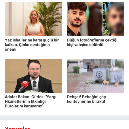
Yaz ishallerine karşı güçlü bir
Düğün fotoğraflarını çektiği
kalkan: Çinko desteğinin
kişi vahşice öldürdü!
önemi
Adalet Bakanı Gürlek: "Yargı
Dehşet! Bebeğini çöp
Hizmetlerinin Etkinliği
konteynerine bıraktı!
Bürolarını kuruyoruz"
Yorumlar