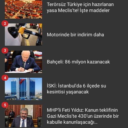
Terörsüz Türkiye için hazırlanan
yasa Meclis'te! İşte maddeler
2
Motorinde bir indirim daha
3
Bahçeli: 86 milyon kazanacak
4
İSKİ: İstanbul'da 6 ilçede su
kesintisi yaşanacak
5
MHP’li Feti Yıldız: Kanun teklifinin
Gazi Meclis'te 430’un üzerinde bir
kabulle kanunlaşacağı
görülmektedir