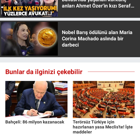
anları Ahmet Özer'in kızı Seraf
Özer anlattı!
Nobel Barış ödülünü alan Maria
Corina Machado aslında bir
darbeci
Bunlar da ilginizi çekebilir
Bahçeli: 86 milyon kazanacak
Terörsüz Türkiye için
hazırlanan yasa Meclis'te! İşte
maddeler