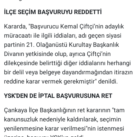
Nedir
İLÇE SEÇİM BAŞVURUYU REDDETTİ
Popüler
Kararda, "Başvurucu Kemal Çiftçi’nin adaylık
Programlar
müracaatı ile ilgili iddiaları, adı geçen siyasi
partinin 21. Olağanüstü Kurultay Başkanlık
Sağlık
Divanın yetkisinde olup, ayrıca Çiftçi’nin
dilekçesinde belirttiği diğer iddialarını herhangi
Spor
bir delil veya belgeye dayandırmağından itirazın
Teknoloji
reddine karar vermek gerekmiştir" denildi.
YSK'DEN DE İPTAL BAŞVURUSUNA RET
Türkiye'nin Geleceği
Çankaya İlçe Başkanlığının ret kararının "tam
Türkiye'nin Gündemi
kanunsuzluk nedeniyle kaldırılarak, seçimin
Yerel Gündem
yenilenmesine karar verilmesi"nin istenmesi