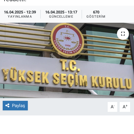
Ege'den Esintiler
İletişim
16.04.2025 - 12:39
16.04.2025 - 13:17
670
YAYINLANMA
GÜNCELLEME
GÖSTERIM
Eğitim
Eğlence
Ekonomi
Forum
Gerçeğin İzinde
Gün Başlıyor
Paylaş
-
+
A
A
Gün Bitiyor
Gün Ortası