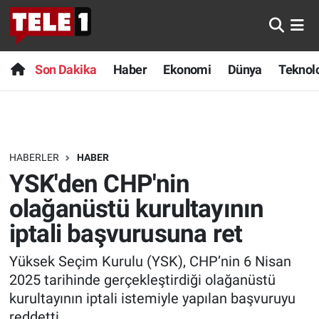
Anında Manşet
Son Dakika
Nöbetçi Eczaneler
Son Dakika
Haber
Ekonomi
Dünya
Teknolo
Başka Sohbetler
Haber
Hava Durumu
Belgesel
Ekonomi
Namaz Vakitleri
HABERLER
HABER
Bilim turu
Dünya
Trafik Durumu
YSK'den CHP'nin
Bilim ve Teknoloji Evreni
Teknoloji
Süper Lig Puan Durumu ve Fikstür
olağanüstü kurultayının
iptali başvurusuna ret
Doğa Konuşuyor
Sağlık
Tüm Manşetler
Yüksek Seçim Kurulu (YSK), CHP’nin 6 Nisan
Dünya
Spor
Son Dakika Haberleri
2025 tarihinde gerçekleştirdiği olağanüstü
kurultayının iptali istemiyle yapılan başvuruyu
Ege Saati
Yayın Akışı
Haber Arşivi
reddetti.