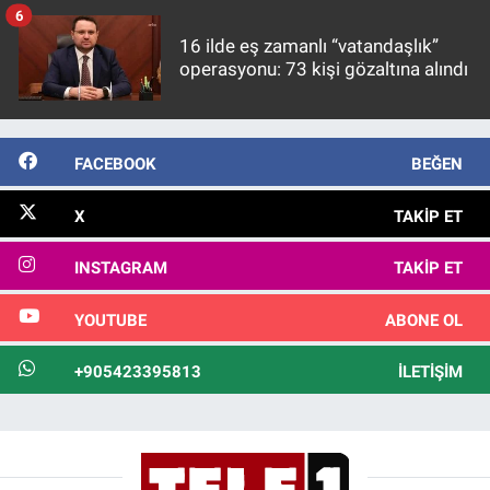
6
16 ilde eş zamanlı “vatandaşlık”
operasyonu: 73 kişi gözaltına alındı
FACEBOOK
BEĞEN
X
TAKIP ET
INSTAGRAM
TAKIP ET
YOUTUBE
ABONE OL
+905423395813
İLETIŞIM