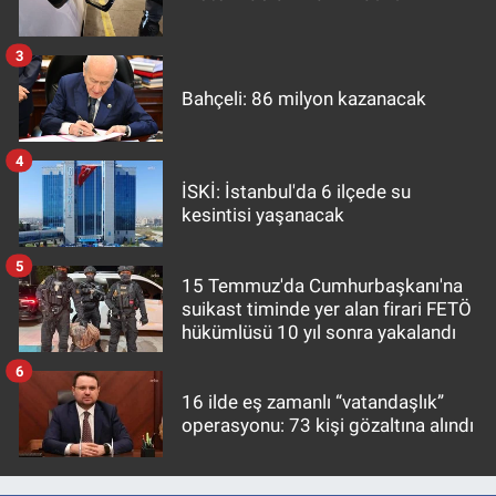
3
Bahçeli: 86 milyon kazanacak
4
İSKİ: İstanbul'da 6 ilçede su
kesintisi yaşanacak
5
15 Temmuz'da Cumhurbaşkanı'na
suikast timinde yer alan firari FETÖ
hükümlüsü 10 yıl sonra yakalandı
6
16 ilde eş zamanlı “vatandaşlık”
operasyonu: 73 kişi gözaltına alındı