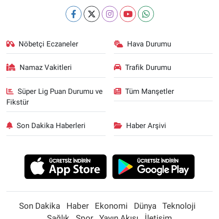
Nöbetçi Eczaneler
Hava Durumu
Namaz Vakitleri
Trafik Durumu
Süper Lig Puan Durumu ve
Tüm Manşetler
Fikstür
Son Dakika Haberleri
Haber Arşivi
Son Dakika
Haber
Ekonomi
Dünya
Teknoloji
Sağlık
Spor
Yayın Akışı
İletişim