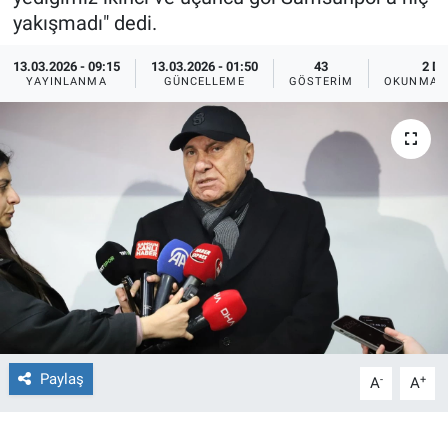
yakışmadı" dedi.
Ege'den Esintiler
İletişim
13.03.2026 - 09:15
13.03.2026 - 01:50
43
2 DK
YAYINLANMA
GÜNCELLEME
GÖSTERIM
OKUNMA S
Eğitim
Eğlence
Ekonomi
Forum
Gerçeğin İzinde
Gün Başlıyor
Paylaş
-
+
A
A
Gün Bitiyor
Gün Ortası