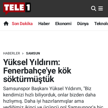
Anında Manşet
Son Dakika
Nöbetçi Eczaneler
Son Dakika
Haber
Ekonomi
Dünya
Teknolo
Başka Sohbetler
Haber
Hava Durumu
Belgesel
Ekonomi
Namaz Vakitleri
HABERLER
SAMSUN
Bilim turu
Dünya
Trafik Durumu
Yüksel Yıldırım:
Bilim ve Teknoloji Evreni
Teknoloji
Süper Lig Puan Durumu ve Fikstür
Fenerbahçe'ye kök
söktürmüştük
Doğa Konuşuyor
Sağlık
Tüm Manşetler
Samsunspor Başkanı Yüksel Yıldırım, "Biz
Dünya
Spor
Son Dakika Haberleri
kendimizi hızlı biliyorduk, onlar bizden daha
hızlıymış. Daha iyi hazırlanmışlar ama
Ege Saati
Yayın Akışı
Haber Arşivi
yediğimiz ikinci ve üçüncü gol Samsunpor'a hiç