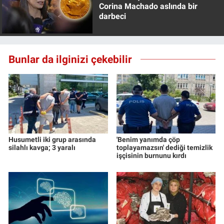
Corina Machado aslında bir
darbeci
Bunlar da ilginizi çekebilir
Husumetli iki grup arasında
'Benim yanımda çöp
silahlı kavga; 3 yaralı
toplayamazsın' dediği temizlik
işçisinin burnunu kırdı