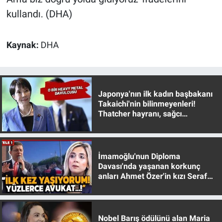
kullandı. (DHA)
Kaynak:
DHA
Japonya'nın ilk kadın başbakanı
Takaichi'nin bilinmeyenleri!
Thatcher hayranı, sağcı
muhafazakar
İmamoğlu'nun Diploma
Davası'nda yaşanan korkunç
anları Ahmet Özer'in kızı Seraf
Özer anlattı!
Nobel Barış ödülünü alan Maria