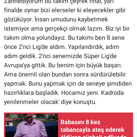
Zannediyorum bu takım çeyrek final, yarı
Yerel Yaşam
finalde oynar bizi elerseler ki eleyecekler gibi
gözüküyor. İnsan umudunu kaybetmek
Canlı Yayın
istemiyor ama gerçekçi olmak lazım. Biz iyi bir
takım olma yolundayız. Bu takımı ben 8 sene
önce 2'nci Lig'de aldım. Yapılandırdık, adım
adım geldik. 2'nci senemizde Süper Lig'de
Avrupa'ya gittik. Bu benim için büyük başarı.
Ama önemli olan bundan sonra sürdürülebilir
yapmak. Bunu yapmak için de seneye şimdiden
hazırlıklara başladık. Hocamız yeni. Kadroda
yenilenmeler olacak' diye konuştu.
Babasını 8 kez
tabancayla ateş ederek