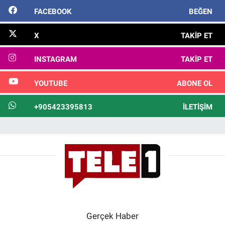
FACEBOOK
BEĞEN
X
TAKIP ET
INSTAGRAM
TAKIP ET
YOUTUBE
ABONE OL
+905423395813
İLETIŞIM
Gerçek Haber