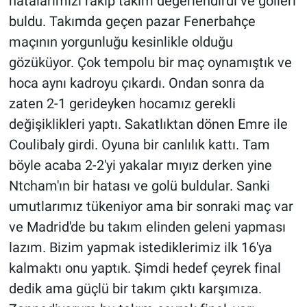
hatalarımızı rakip takım değerlendirdi ve golleri
Nedir
buldu. Takımda geçen pazar Fenerbahçe
Popüler
maçının yorgunluğu kesinlikle olduğu
gözüküyor. Çok tempolu bir maç oynamıştık ve
Programlar
hoca aynı kadroyu çıkardı. Ondan sonra da
zaten 2-1 gerideyken hocamız gerekli
Sağlık
değişiklikleri yaptı. Sakatlıktan dönen Emre ile
Coulibaly girdi. Oyuna bir canlılık kattı. Tam
Spor
böyle acaba 2-2'yi yakalar mıyız derken yine
Teknoloji
Ntcham'ın bir hatası ve golü buldular. Sanki
umutlarımız tükeniyor ama bir sonraki maç var
Türkiye'nin Geleceği
ve Madrid'de bu takım elinden geleni yapması
lazım. Bizim yapmak istediklerimiz ilk 16'ya
Türkiye'nin Gündemi
kalmaktı onu yaptık. Şimdi hedef çeyrek final
Yerel Gündem
dedik ama güçlü bir takım çıktı karşımıza.