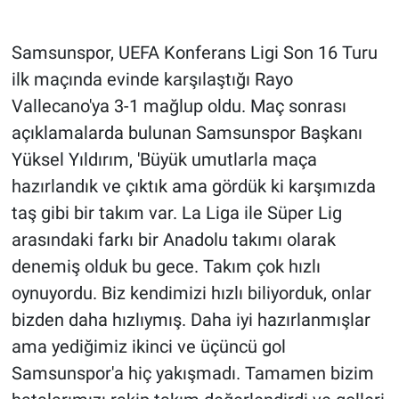
Gündem Özel
Samsunspor, UEFA Konferans Ligi Son 16 Turu
ilk maçında evinde karşılaştığı Rayo
Günün görüntüsü
Vallecano'ya 3-1 mağlup oldu. Maç sonrası
açıklamalarda bulunan Samsunspor Başkanı
Haber
Yüksel Yıldırım, 'Büyük umutlarla maça
İlan
hazırlandık ve çıktık ama gördük ki karşımızda
taş gibi bir takım var. La Liga ile Süper Lig
Kimdir
arasındaki farkı bir Anadolu takımı olarak
denemiş olduk bu gece. Takım çok hızlı
Koronavirüs
oynuyordu. Biz kendimizi hızlı biliyorduk, onlar
Kültür Sanat
bizden daha hızlıymış. Daha iyi hazırlanmışlar
ama yediğimiz ikinci ve üçüncü gol
Ne demişti
Samsunspor'a hiç yakışmadı. Tamamen bizim