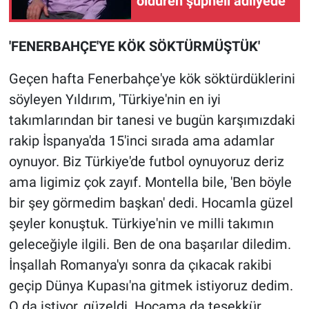
öldüren şüpheli adliyede
'FENERBAHÇE'YE KÖK SÖKTÜRMÜŞTÜK'
Geçen hafta Fenerbahçe'ye kök söktürdüklerini
söyleyen Yıldırım, 'Türkiye'nin en iyi
takımlarından bir tanesi ve bugün karşımızdaki
rakip İspanya'da 15'inci sırada ama adamlar
oynuyor. Biz Türkiye'de futbol oynuyoruz deriz
ama ligimiz çok zayıf. Montella bile, 'Ben böyle
bir şey görmedim başkan' dedi. Hocamla güzel
şeyler konuştuk. Türkiye'nin ve milli takımın
geleceğiyle ilgili. Ben de ona başarılar diledim.
İnşallah Romanya'yı sonra da çıkacak rakibi
geçip Dünya Kupası'na gitmek istiyoruz dedim.
O da istiyor, güzeldi. Hocama da teşekkür