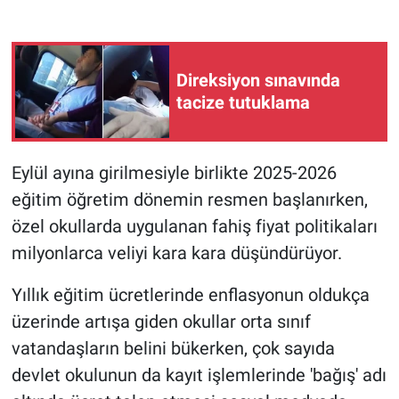
Gündem Özel
Direksiyon sınavında
Günün görüntüsü
tacize tutuklama
Haber
Eylül ayına girilmesiyle birlikte 2025-2026
İlan
eğitim öğretim dönemin resmen başlanırken,
Kimdir
özel okullarda uygulanan fahiş fiyat politikaları
milyonlarca veliyi kara kara düşündürüyor.
Koronavirüs
Yıllık eğitim ücretlerinde enflasyonun oldukça
Kültür Sanat
üzerinde artışa giden okullar orta sınıf
vatandaşların belini bükerken, çok sayıda
Ne demişti
devlet okulunun da kayıt işlemlerinde 'bağış' adı