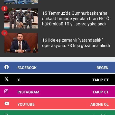
5
15 Temmuz'da Cumhurbaşkanı'na
suikast timinde yer alan firari FETÖ
hükümlüsü 10 yıl sonra yakalandı
6
16 ilde eş zamanlı “vatandaşlık”
operasyonu: 73 kişi gözaltına alındı
FACEBOOK
BEĞEN
X
TAKIP ET
INSTAGRAM
TAKIP ET
YOUTUBE
ABONE OL