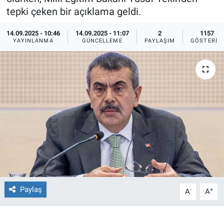
tepki çeken bir açıklama geldi.
Ege'den Esintiler
İletişim
14.09.2025 - 10:46
14.09.2025 - 11:07
2
1157
YAYINLANMA
GÜNCELLEME
PAYLAŞIM
GÖSTERIM
Eğitim
Eğlence
Ekonomi
Forum
Gerçeğin İzinde
Gün Başlıyor
Paylaş
-
+
A
A
Gün Bitiyor
Gün Ortası