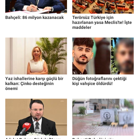
Bahçeli: 86 milyon kazanacak
Terörsüz Türkiye için
hazırlanan yasa Meclis'te! İşte
maddeler
Yaz ishallerine karşı güçlü bir
Düğün fotoğraflarını çektiği
kalkan: Çinko desteğinin
kişi vahşice öldürdü!
önemi