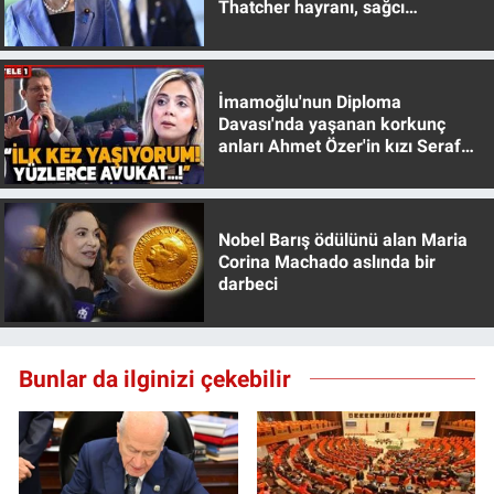
Thatcher hayranı, sağcı
muhafazakar
İmamoğlu'nun Diploma
Davası'nda yaşanan korkunç
anları Ahmet Özer'in kızı Seraf
Özer anlattı!
Nobel Barış ödülünü alan Maria
Corina Machado aslında bir
darbeci
Bunlar da ilginizi çekebilir