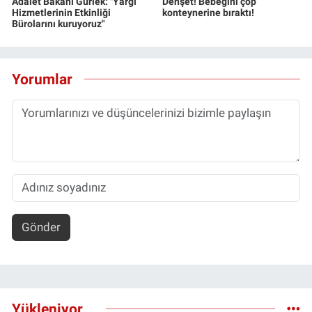
Adalet Bakanı Gürlek: "Yargı
Dehşet! Bebeğini çöp
Hizmetlerinin Etkinliği
konteynerine bıraktı!
Bürolarını kuruyoruz"
Yorumlar
Gönder
Yükleniyor...