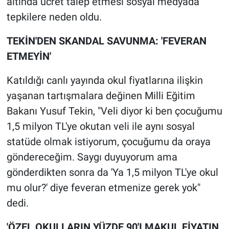
altında ücret talep etmesi sosyal medyada
Nedir
tepkilere neden oldu.
Popüler
TEKİN'DEN SKANDAL SAVUNMA: 'FEVERAN
ETMEYİN'
Programlar
Katıldığı canlı yayında okul fiyatlarına ilişkin
Sağlık
yaşanan tartışmalara değinen Milli Eğitim
Spor
Bakanı Yusuf Tekin, "Veli diyor ki ben çocuğumu
1,5 milyon TL'ye okutan veli ile aynı sosyal
Teknoloji
statüde olmak istiyorum, çocuğumu da oraya
göndereceğim. Saygı duyuyorum ama
Türkiye'nin Geleceği
gönderdikten sonra da 'Ya 1,5 milyon TL'ye okul
Türkiye'nin Gündemi
mu olur?' diye feveran etmenize gerek yok"
dedi.
Yerel Gündem
'ÖZEL OKULLARIN YÜZDE 90'I MAKUL FİYATIN