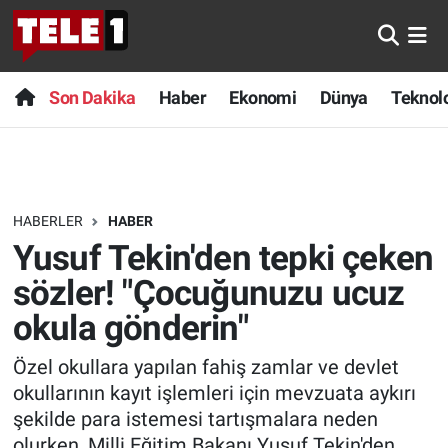
Anında Manşet
Son Dakika
Nöbetçi Eczaneler
Son Dakika
Haber
Ekonomi
Dünya
Teknolo
Başka Sohbetler
Haber
Hava Durumu
Belgesel
Ekonomi
Namaz Vakitleri
HABERLER
HABER
Bilim turu
Dünya
Trafik Durumu
Yusuf Tekin'den tepki çeken
Bilim ve Teknoloji Evreni
Teknoloji
Süper Lig Puan Durumu ve Fikstür
sözler! "Çocuğunuzu ucuz
okula gönderin"
Doğa Konuşuyor
Sağlık
Tüm Manşetler
Özel okullara yapılan fahiş zamlar ve devlet
Dünya
Spor
Son Dakika Haberleri
okullarının kayıt işlemleri için mevzuata aykırı
şekilde para istemesi tartışmalara neden
Ege Saati
Yayın Akışı
Haber Arşivi
olurken, Milli Eğitim Bakanı Yusuf Tekin'den