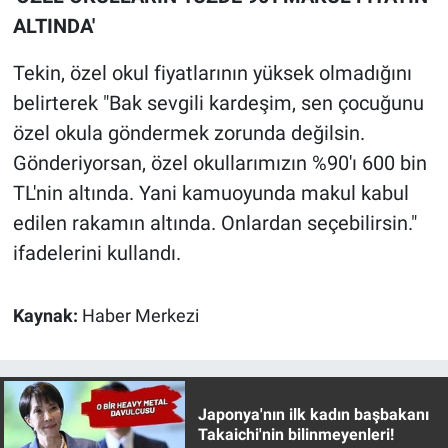
Yerel Yaşam
ALTINDA'
Canlı Yayın
Tekin, özel okul fiyatlarının yüksek olmadığını
belirterek "Bak sevgili kardeşim, sen çocuğunu
özel okula göndermek zorunda değilsin.
Gönderiyorsan, özel okullarımızın %90'ı 600 bin
TL'nin altında. Yani kamuoyunda makul kabul
edilen rakamın altında. Onlardan seçebilirsin."
ifadelerini kullandı.
Kaynak:
Haber Merkezi
Japonya'nın ilk kadın başbakanı
Takaichi'nin bilinmeyenleri!