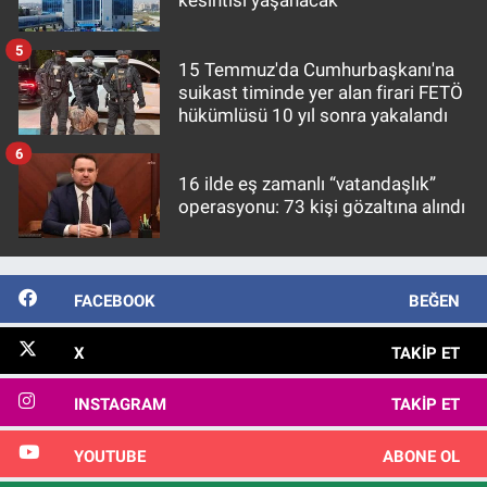
kesintisi yaşanacak
5
15 Temmuz'da Cumhurbaşkanı'na
suikast timinde yer alan firari FETÖ
hükümlüsü 10 yıl sonra yakalandı
6
16 ilde eş zamanlı “vatandaşlık”
operasyonu: 73 kişi gözaltına alındı
FACEBOOK
BEĞEN
X
TAKIP ET
INSTAGRAM
TAKIP ET
YOUTUBE
ABONE OL