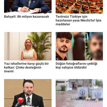
Bahçeli: 86 milyon kazanacak
Terörsüz Türkiye için
hazırlanan yasa Meclis'te! İşte
maddeler
Yaz ishallerine karşı güçlü bir
Düğün fotoğraflarını çektiği
kalkan: Çinko desteğinin
kişi vahşice öldürdü!
önemi