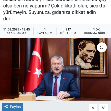
olsa ben ne yaparım? Çok dikkatli olun, sıcakta
Ege'den Esintiler
İletişim
yürümeyin. Suyunuza, gıdanıza dikkat edin"
dedi.
Eğitim
11.08.2025 - 13:45
1
217
1 DK
YAYINLANMA
PAYLAŞIM
GÖSTERIM
OKUNMA SÜRESI
Eğlence
Ekonomi
Forum
Gerçeğin İzinde
Gün Başlıyor
Gün Bitiyor
Paylaş
-
+
A
A
Gün Ortası