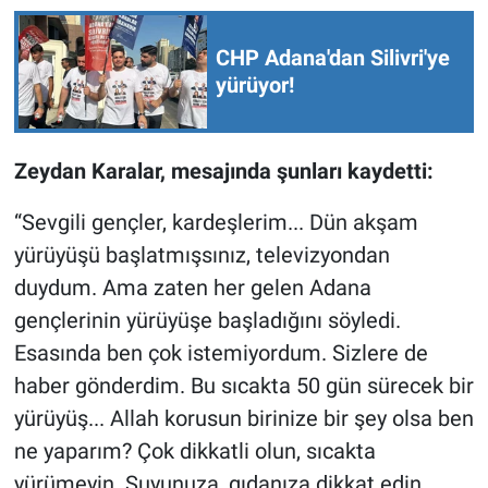
Nedir
CHP Adana'dan Silivri'ye
Popüler
yürüyor!
Programlar
Zeydan Karalar, mesajında şunları kaydetti:
Sağlık
“Sevgili gençler, kardeşlerim... Dün akşam
Spor
yürüyüşü başlatmışsınız, televizyondan
Teknoloji
duydum. Ama zaten her gelen Adana
gençlerinin yürüyüşe başladığını söyledi.
Türkiye'nin Geleceği
Esasında ben çok istemiyordum. Sizlere de
haber gönderdim. Bu sıcakta 50 gün sürecek bir
Türkiye'nin Gündemi
yürüyüş... Allah korusun birinize bir şey olsa ben
ne yaparım? Çok dikkatli olun, sıcakta
Yerel Gündem
yürümeyin. Suyunuza, gıdanıza dikkat edin.