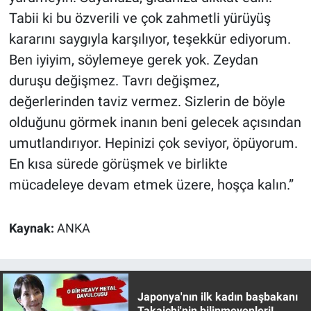
Yerel Yaşam
Tabii ki bu özverili ve çok zahmetli yürüyüş
kararını saygıyla karşılıyor, teşekkür ediyorum.
Canlı Yayın
Ben iyiyim, söylemeye gerek yok. Zeydan
duruşu değişmez. Tavrı değişmez,
değerlerinden taviz vermez. Sizlerin de böyle
olduğunu görmek inanın beni gelecek açısından
umutlandırıyor. Hepinizi çok seviyor, öpüyorum.
En kısa sürede görüşmek ve birlikte
mücadeleye devam etmek üzere, hoşça kalın.”
Kaynak:
ANKA
Japonya'nın ilk kadın başbakanı
Takaichi'nin bilinmeyenleri!