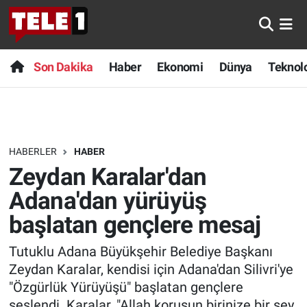
Anında Manşet
Son Dakika
Nöbetçi Eczaneler
Son Dakika
Haber
Ekonomi
Dünya
Teknolo
Başka Sohbetler
Haber
Hava Durumu
Belgesel
Ekonomi
Namaz Vakitleri
HABERLER
HABER
Bilim turu
Dünya
Trafik Durumu
Zeydan Karalar'dan
Bilim ve Teknoloji Evreni
Teknoloji
Süper Lig Puan Durumu ve Fikstür
Adana'dan yürüyüş
başlatan gençlere mesaj
Doğa Konuşuyor
Sağlık
Tüm Manşetler
Tutuklu Adana Büyükşehir Belediye Başkanı
Dünya
Spor
Son Dakika Haberleri
Zeydan Karalar, kendisi için Adana'dan Silivri'ye
"Özgürlük Yürüyüşü" başlatan gençlere
Ege Saati
Yayın Akışı
Haber Arşivi
seslendi. Karalar, "Allah korusun birinize bir şey