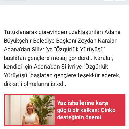
Gündem Özel
Günün görüntüsü
Tutuklanarak görevinden uzaklaştırılan Adana
Büyükşehir Belediye Başkanı Zeydan Karalar,
Haber
Adana’dan Silivri’ye "Özgürlük Yürüyüşü"
başlatan gençlere mesaj gönderdi. Karalar,
İlan
kendisi için Adana'dan Silivri'ye "Özgürlük
Kimdir
Yürüyüşü" başlatan gençlere teşekkür ederek,
dikkatli olmalarını istedi.
Koronavirüs
Kültür Sanat
Yaz ishallerine karşı
güçlü bir kalkan: Çinko
Ne demişti
desteğinin önemi