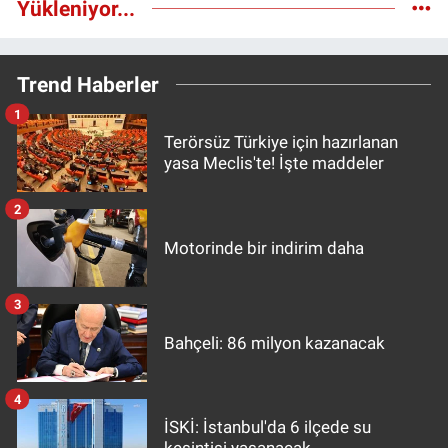
Yükleniyor...
Trend Haberler
1
Terörsüz Türkiye için hazırlanan
yasa Meclis'te! İşte maddeler
2
Motorinde bir indirim daha
3
Bahçeli: 86 milyon kazanacak
4
İSKİ: İstanbul'da 6 ilçede su