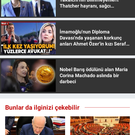
Thatcher hayranı, sağcı
muhafazakar
İmamoğlu'nun Diploma
Davası'nda yaşanan korkunç
anları Ahmet Özer'in kızı Seraf
Özer anlattı!
Nobel Barış ödülünü alan Maria
Corina Machado aslında bir
darbeci
Bunlar da ilginizi çekebilir