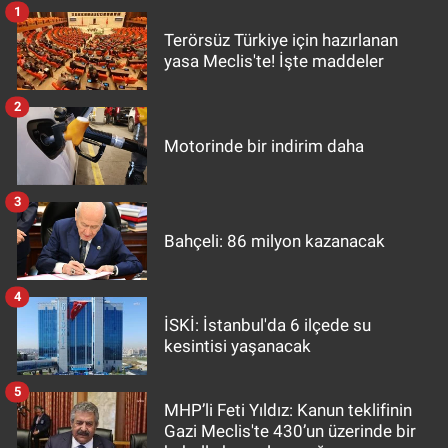
1
Terörsüz Türkiye için hazırlanan
yasa Meclis'te! İşte maddeler
2
Motorinde bir indirim daha
3
Bahçeli: 86 milyon kazanacak
4
İSKİ: İstanbul'da 6 ilçede su
kesintisi yaşanacak
5
MHP’li Feti Yıldız: Kanun teklifinin
Gazi Meclis'te 430’un üzerinde bir