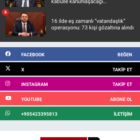
kabulle kanunlaşacağı
görülmektedir
6
16 ilde eş zamanlı “vatandaşlık”
operasyonu: 73 kişi gözaltına alındı
FACEBOOK
BEĞEN
X
TAKIP ET
INSTAGRAM
TAKIP ET
YOUTUBE
ABONE OL
+905423395813
İLETIŞIM