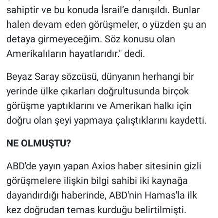
sahiptir ve bu konuda İsrail’e danışıldı. Bunlar
Gündem Özel
halen devam eden görüşmeler, o yüzden şu an
detaya girmeyeceğim. Söz konusu olan
Günün görüntüsü
Amerikalıların hayatlarıdır." dedi.
Haber
Beyaz Saray sözcüsü, dünyanın herhangi bir
yerinde ülke çıkarları doğrultusunda birçok
İlan
görüşme yaptıklarını ve Amerikan halkı için
doğru olan şeyi yapmaya çalıştıklarını kaydetti.
Kimdir
NE OLMUŞTU?
Koronavirüs
ABD'de yayın yapan Axios haber sitesinin gizli
Kültür Sanat
görüşmelere ilişkin bilgi sahibi iki kaynağa
dayandırdığı haberinde, ABD'nin Hamas'la ilk
Ne demişti
kez doğrudan temas kurduğu belirtilmişti.