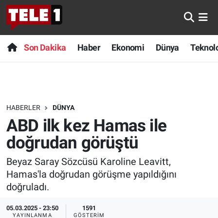
Anında Manşet
Son Dakika
Nöbetçi Eczaneler
Son Dakika
Haber
Ekonomi
Dünya
Teknolo
Başka Sohbetler
Haber
Hava Durumu
Belgesel
Ekonomi
Namaz Vakitleri
HABERLER
DÜNYA
Bilim turu
Dünya
Trafik Durumu
ABD ilk kez Hamas ile
Bilim ve Teknoloji Evreni
Teknoloji
Süper Lig Puan Durumu ve Fikstür
doğrudan görüştü
Beyaz Saray Sözcüsü Karoline Leavitt,
Doğa Konuşuyor
Sağlık
Tüm Manşetler
Hamas'la doğrudan görüşme yapıldığını
Dünya
Spor
Son Dakika Haberleri
doğruladı.
05.03.2025 - 23:50
1591
Ege Saati
Yayın Akışı
Haber Arşivi
YAYINLANMA
GÖSTERIM