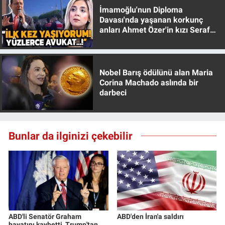
Yerel Yaşam
İmamoğlu'nun Diploma
Davası'nda yaşanan korkunç
anları Ahmet Özer'in kızı Seraf
Canlı Yayın
Özer anlattı!
Nobel Barış ödülünü alan Maria
Corina Machado aslında bir
darbeci
Bunlar da ilginizi çekebilir
ABD'li Senatör Graham
ABD'den İran'a saldırı
hayatını kaybetti, Trump'tan