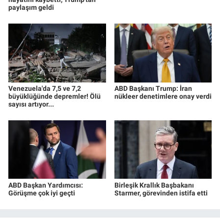
paylaşım geldi
Venezuela'da 7,5 ve 7,2
ABD Başkanı Trump: İran
büyüklüğünde depremler! Ölü
nükleer denetimlere onay verdi
sayısı artıyor...
ABD Başkan Yardımcısı:
Birleşik Krallık Başbakanı
Görüşme çok iyi geçti
Starmer, görevinden istifa etti