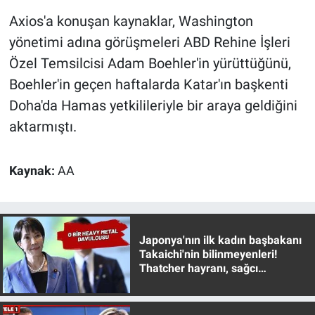
Nedir
Axios'a konuşan kaynaklar, Washington
Popüler
yönetimi adına görüşmeleri ABD Rehine İşleri
Özel Temsilcisi Adam Boehler'in yürüttüğünü,
Programlar
Boehler'in geçen haftalarda Katar'ın başkenti
Doha'da Hamas yetkilileriyle bir araya geldiğini
Sağlık
aktarmıştı.
Spor
Kaynak:
AA
Teknoloji
Türkiye'nin Geleceği
Japonya'nın ilk kadın başbakanı
Takaichi'nin bilinmeyenleri!
Türkiye'nin Gündemi
Thatcher hayranı, sağcı
muhafazakar
Yerel Gündem