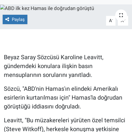
Ege'den Esintiler
İletişim
Paylaş
-
+
A
A
Eğitim
Eğlence
Ekonomi
Beyaz Saray Sözcüsü Karoline Leavitt,
gündemdeki konulara ilişkin basın
Forum
mensuplarının sorularını yanıtladı.
Gerçeğin İzinde
Sözcü, "ABD'nin Hamas'ın elindeki Amerikalı
esirlerin kurtarılması için" Hamas'la doğrudan
Gün Başlıyor
görüştüğü iddiasını doğruladı.
Gün Bitiyor
Leavitt, "Bu müzakereleri yürüten özel temsilci
(Steve Witkoff), herkesle konuşma yetkisine
Gün Ortası