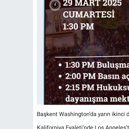
Nedir
Popüler
Programlar
Sağlık
Spor
Teknoloji
Türkiye'nin Geleceği
Türkiye'nin Gündemi
Başkent Washington’da yarın ikinci da
Yerel Gündem
Kaliforniya Eyaleti’nde Los Angeles’