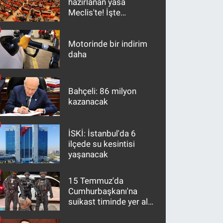
hazırlanan yasa
Meclis'te! İşte
maddeler
Motorinde bir indirim
daha
Bahçeli: 86 milyon
kazanacak
İSKİ: İstanbul'da 6
ilçede su kesintisi
yaşanacak
15 Temmuz'da
Cumhurbaşkanı'na
suikast timinde yer alan
firari FETÖ hükümlüsü
10 yıl sonra yakalandı