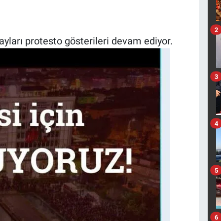
2
ayları protesto gösterileri devam ediyor.
3
4
5
6