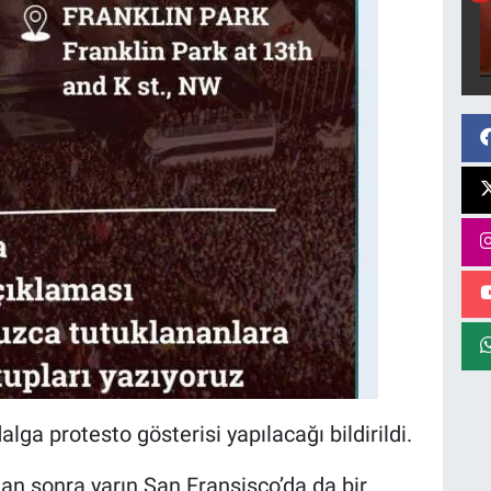
lga protesto gösterisi yapılacağı bildirildi.
tan sonra yarın San Fransisco’da da bir