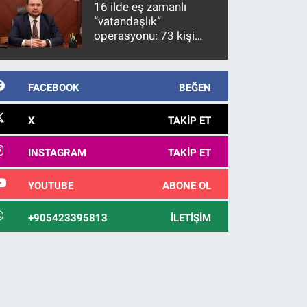
16 ilde eş zamanlı
“vatandaşlık”
operasyonu: 73 kişi
gözaltına alındı
FACEBOOK
BEĞEN
X
TAKIP ET
INSTAGRAM
TAKIP ET
YOUTUBE
ABONE OL
+905423395813
İLETIŞIM