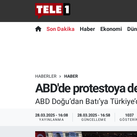
Anında Manşet
Son Dakika
Nöbetçi Eczaneler
Son Dakika
Haber
Ekonomi
Dün
Başka Sohbetler
Haber
Hava Durumu
Belgesel
Ekonomi
Namaz Vakitleri
Bilim turu
Dünya
Trafik Durumu
HABERLER
HABER
ABD'de protestoya 
Bilim ve Teknoloji Evreni
Teknoloji
Süper Lig Puan Durumu ve Fikstür
ABD Doğu’dan Batı’ya Türkiye’d
Doğa Konuşuyor
Sağlık
Tüm Manşetler
28.03.2025 - 16:08
28.03.2025 - 16:58
1037
Dünya
Spor
Son Dakika Haberleri
YAYINLANMA
GÜNCELLEME
GÖSTERI
Ege Saati
Yayın Akışı
Haber Arşivi