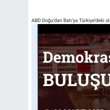
Gündem Özel
ABD Doğu’dan Batı’ya Türkiye’deki ol
Günün görüntüsü
Haber
İlan
Kimdir
Koronavirüs
Kültür Sanat
Ne demişti