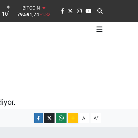
DOLAR
°
10
45,43620
0.02
EURO
53,38690
0.19
STERLİN
61,60380
0.18
G.ALTIN
6862,09000
0.19
BİST100
14.598,00
0
BITCOIN
79.591,74
-1.82
iyor.
-
+
A
A