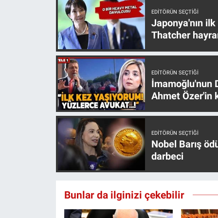
EDITÖRÜN SEÇTIĞI
Japonya'nın ilk
Thatcher hayra
EDITÖRÜN SEÇTIĞI
İmamoğlu'nun D
Ahmet Özer'in k
EDITÖRÜN SEÇTIĞI
Nobel Barış öd
darbeci
Bunlar da ilginizi çekebilir