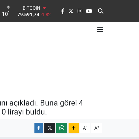
DOLAR
°
10
45,43620
0.02
EURO
53,38690
0.19
STERLİN
61,60380
0.18
G.ALTIN
6862,09000
0.19
BİST100
14.598,00
0
BITCOIN
79.591,74
-1.82
ını açıkladı. Buna görei 4
10 lirayı buldu.
-
+
A
A