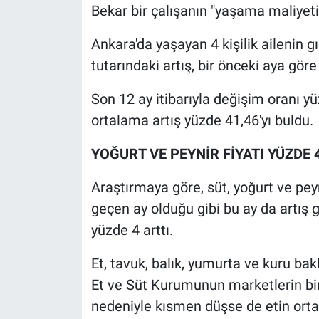
Nedir
Bekar bir çalışanın "yaşama maliyeti" 
Popüler
Ankara'da yaşayan 4 kişilik ailenin
tutarındaki artış, bir önceki aya gör
Programlar
Son 12 ay itibarıyla değişim oranı yü
Sağlık
ortalama artış yüzde 41,46'yı buldu.
Spor
YOĞURT VE PEYNİR FİYATI YÜZDE 
Araştırmaya göre, süt, yoğurt ve peyn
Teknoloji
geçen ay olduğu gibi bu ay da artış g
Türkiye'nin Geleceği
yüzde 4 arttı.
Türkiye'nin Gündemi
Et, tavuk, balık, yumurta ve kuru bak
Et ve Süt Kurumunun marketlerin bir
Yerel Gündem
nedeniyle kısmen düşse de etin ortal