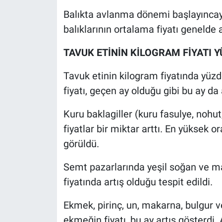
Yerel Yaşam
Balıkta avlanma dönemi başlayıncay
balıklarının ortalama fiyatı genelde a
Canlı Yayın
TAVUK ETİNİN KİLOGRAM FİYATI Y
Tavuk etinin kilogram fiyatında yüzd
fiyatı, geçen ay olduğu gibi bu ay da 
Kuru baklagiller (kuru fasulye, nohu
fiyatlar bir miktar arttı. En yüksek 
görüldü.
Semt pazarlarında yeşil soğan ve ma
fiyatında artış olduğu tespit edildi.
Ekmek, pirinç, un, makarna, bulgur v
ekmeğin fiyatı, bu ay artış gösterdi