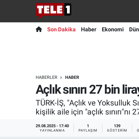
Anında Manşet
Son Dakika
Nöbetçi Eczaneler
Son Dakika
Haber
Ekonomi
Dün
Başka Sohbetler
Haber
Hava Durumu
Belgesel
Ekonomi
Namaz Vakitleri
Bilim turu
Dünya
Trafik Durumu
HABERLER
HABER
Açlık sınırı 27 bin lira
Bilim ve Teknoloji Evreni
Teknoloji
Süper Lig Puan Durumu ve Fikstür
TÜRK-İŞ, "Açlık ve Yoksulluk Sı
Doğa Konuşuyor
Sağlık
Tüm Manşetler
kişilik aile için "açlık sınırı"nı
Dünya
Spor
Son Dakika Haberleri
29.08.2025 - 17:40
1
139
YAYINLANMA
PAYLAŞIM
GÖSTERIM
Ege Saati
Yayın Akışı
Haber Arşivi