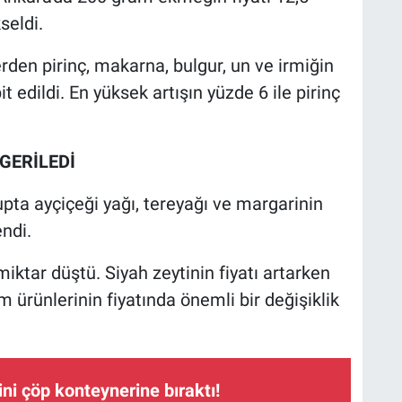
seldi.
den pirinç, makarna, bulgur, un ve irmiğin
it edildi. En yüksek artışın yüzde 6 ile pirinç
GERİLEDİ
pta ayçiçeği yağı, tereyağı ve margarinin
ndi.
miktar düştü. Siyah zeytinin fiyatı artarken
um ürünlerinin fiyatında önemli bir değişiklik
ni çöp konteynerine bıraktı!