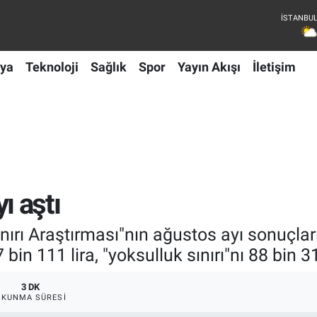
ya
Teknoloji
Sağlık
Spor
Yayın Akışı
İletişim
yı aştı
nırı Araştırması"nın ağustos ayı sonuçlar
 27 bin 111 lira, "yoksulluk sınırı"nı 88 bin 3
3 DK
OKUNMA SÜRESI