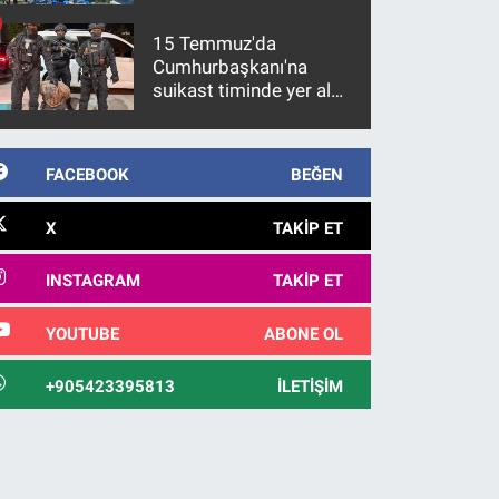
15 Temmuz'da
Cumhurbaşkanı'na
suikast timinde yer alan
firari FETÖ hükümlüsü
10 yıl sonra yakalandı
FACEBOOK
BEĞEN
X
TAKIP ET
INSTAGRAM
TAKIP ET
YOUTUBE
ABONE OL
+905423395813
İLETIŞIM