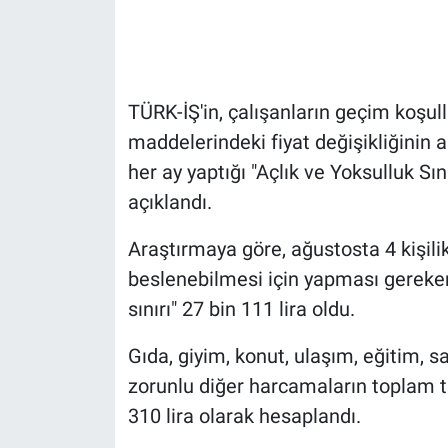
Gündem Özel
Günün görüntüsü
TÜRK-İŞ'in, çalışanların geçim koşul
maddelerindeki fiyat değişikliğinin a
Haber
her ay yaptığı "Açlık ve Yoksulluk Sı
açıklandı.
İlan
Araştırmaya göre, ağustosta 4 kişilik 
Kimdir
beslenebilmesi için yapması gereken
Koronavirüs
sınırı" 27 bin 111 lira oldu.
Kültür Sanat
Gıda, giyim, konut, ulaşım, eğitim, sa
zorunlu diğer harcamaların toplam tu
Ne demişti
310 lira olarak hesaplandı.