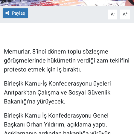
Paylaş
Gündem Özel
-
+
A
A
Günün görüntüsü
Haber
Memurlar, 8’inci dönem toplu sözleşme
İlan
görüşmelerinde hükümetin verdiği zam teklifini
protesto etmek için iş bıraktı.
Kimdir
Birleşik Kamu-İş Konfederasyonu üyeleri
Koronavirüs
Anıtpark'tan Çalışma ve Sosyal Güvenlik
Bakanlığı'na yürüyecek.
Kültür Sanat
Birleşik Kamu İş Konfederasyonu Genel
Ne demişti
Başkanı Orhan Yıldırım, açıklama yaptı.
Açıklamanın ardından bakanlığa yürüyüş