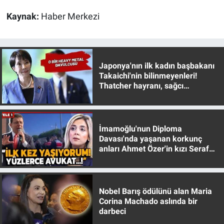
Kaynak:
Haber Merkezi
Japonya'nın ilk kadın başbakanı
Takaichi'nin bilinmeyenleri!
Thatcher hayranı, sağcı
muhafazakar
İmamoğlu'nun Diploma
Davası'nda yaşanan korkunç
anları Ahmet Özer'in kızı Seraf
Özer anlattı!
Nobel Barış ödülünü alan Maria
Corina Machado aslında bir
darbeci