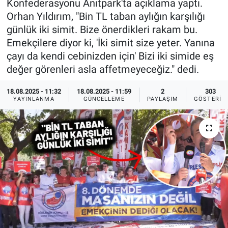
Konfederasyonu Anıtpark'ta açıklama yaptı.
Orhan Yıldırım, "Bin TL taban aylığın karşılığı
Ege'den Esintiler
İletişim
günlük iki simit. Bize önerdikleri rakam bu.
Emekçilere diyor ki, 'İki simit size yeter. Yanına
Eğitim
çayı da kendi cebinizden için' Bizi iki simide eş
değer görenleri asla affetmeyeceğiz." dedi.
Eğlence
18.08.2025 - 11:32
18.08.2025 - 11:59
2
303
Ekonomi
YAYINLANMA
GÜNCELLEME
PAYLAŞIM
GÖSTERIM
Forum
Gerçeğin İzinde
Gün Başlıyor
Gün Bitiyor
Gün Ortası