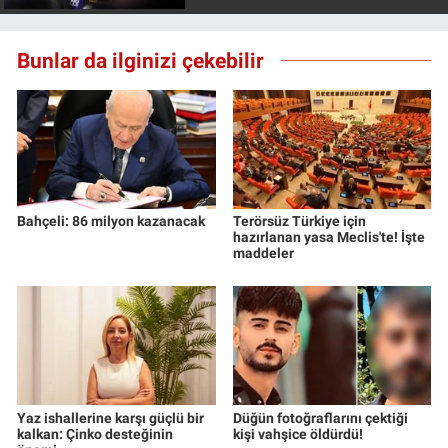
Bunlar da ilginizi çekebilir
Bahçeli: 86 milyon kazanacak
Terörsüz Türkiye için
hazırlanan yasa Meclis'te! İşte
maddeler
Yaz ishallerine karşı güçlü bir
Düğün fotoğraflarını çektiği
kalkan: Çinko desteğinin
kişi vahşice öldürdü!