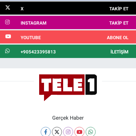
X
TAKIP ET
INSTAGRAM
TAKIP ET
YOUTUBE
ABONE OL
+905423395813
İLETIŞIM
Gerçek Haber