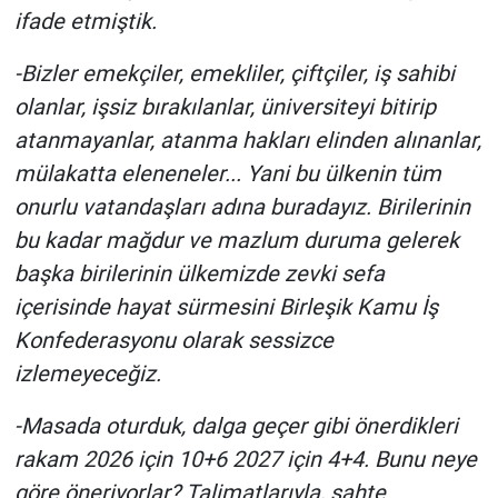
ifade etmiştik.
Yerel Yaşam
-Bizler emekçiler, emekliler, çiftçiler, iş sahibi
Canlı Yayın
olanlar, işsiz bırakılanlar, üniversiteyi bitirip
atanmayanlar, atanma hakları elinden alınanlar,
mülakatta eleneneler... Yani bu ülkenin tüm
onurlu vatandaşları adına buradayız. Birilerinin
bu kadar mağdur ve mazlum duruma gelerek
başka birilerinin ülkemizde zevki sefa
içerisinde hayat sürmesini Birleşik Kamu İş
Konfederasyonu olarak sessizce
izlemeyeceğiz.
-Masada oturduk, dalga geçer gibi önerdikleri
rakam 2026 için 10+6 2027 için 4+4. Bunu neye
göre öneriyorlar? Talimatlarıyla, sahte