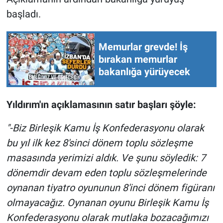
Nedir
başladı.
Popüler
Memurlar grevde! İş
Programlar
bırakan memurlar
bakanlığa yürüyecek
Sağlık
Yıldırım'ın açıklamasının satır başları şöyle:
Spor
"-Biz Birleşik Kamu İş Konfederasyonu olarak
Teknoloji
bu yıl ilk kez 8'sinci dönem toplu sözleşme
Türkiye'nin Geleceği
masasında yerimizi aldık. Ve şunu söyledik: 7
dönemdir devam eden toplu sözleşmelerinde
Türkiye'nin Gündemi
oynanan tiyatro oyununun 8'inci dönem figüranı
olmayacağız. Oynanan oyunu Birleşik Kamu İş
Yerel Gündem
Konfederasyonu olarak mutlaka bozacağımızı