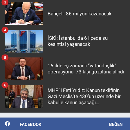
3
Bahçeli: 86 milyon kazanacak
4
İSKİ: İstanbul'da 6 ilçede su
kesintisi yaşanacak
5
16 ilde eş zamanlı “vatandaşlık”
operasyonu: 73 kişi gözaltına alındı
6
MHP’li Feti Yıldız: Kanun teklifinin
Gazi Meclis'te 430’un üzerinde bir
kabulle kanunlaşacağı
görülmektedir
FACEBOOK
BEĞEN