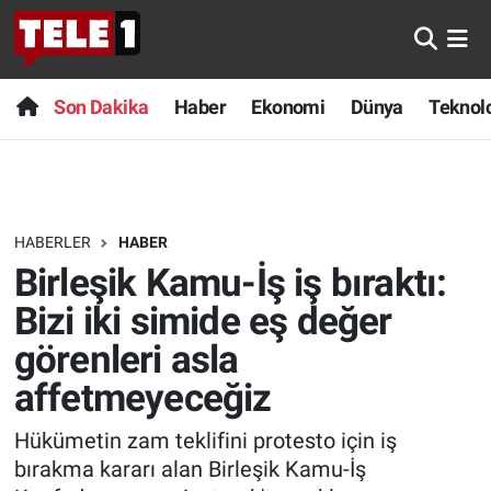
Anında Manşet
Son Dakika
Nöbetçi Eczaneler
Son Dakika
Haber
Ekonomi
Dünya
Teknolo
Başka Sohbetler
Haber
Hava Durumu
Belgesel
Ekonomi
Namaz Vakitleri
HABERLER
HABER
Bilim turu
Dünya
Trafik Durumu
Birleşik Kamu-İş iş bıraktı:
Bilim ve Teknoloji Evreni
Teknoloji
Süper Lig Puan Durumu ve Fikstür
Bizi iki simide eş değer
görenleri asla
Doğa Konuşuyor
Sağlık
Tüm Manşetler
affetmeyeceğiz
Dünya
Spor
Son Dakika Haberleri
Hükümetin zam teklifini protesto için iş
bırakma kararı alan Birleşik Kamu-İş
Ege Saati
Yayın Akışı
Haber Arşivi