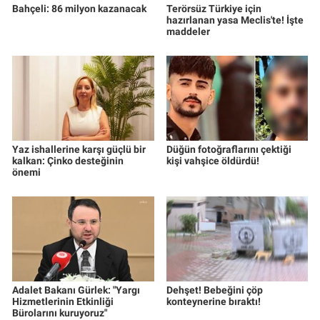
Bahçeli: 86 milyon kazanacak
Terörsüz Türkiye için
hazırlanan yasa Meclis'te! İşte
maddeler
Yaz ishallerine karşı güçlü bir
Düğün fotoğraflarını çektiği
kalkan: Çinko desteğinin
kişi vahşice öldürdü!
önemi
Adalet Bakanı Gürlek: "Yargı
Dehşet! Bebeğini çöp
Hizmetlerinin Etkinliği
konteynerine bıraktı!
Bürolarını kuruyoruz"