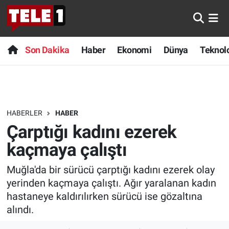
Anında Manşet
Son Dakika
Nöbetçi Eczaneler
Son Dakika
Haber
Ekonomi
Dünya
Teknolo
Başka Sohbetler
Haber
Hava Durumu
Belgesel
Ekonomi
Namaz Vakitleri
HABERLER
HABER
Bilim turu
Dünya
Trafik Durumu
Çarptığı kadını ezerek
Bilim ve Teknoloji Evreni
Teknoloji
Süper Lig Puan Durumu ve Fikstür
kaçmaya çalıştı
Muğla'da bir sürücü çarptığı kadını ezerek olay
Doğa Konuşuyor
Sağlık
Tüm Manşetler
yerinden kaçmaya çalıştı. Ağır yaralanan kadın
Dünya
Spor
Son Dakika Haberleri
hastaneye kaldırılırken sürücü ise gözaltına
alındı.
Ege Saati
Yayın Akışı
Haber Arşivi