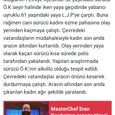
Ö.K seyir halinde iken yaya geçidinde yabancı
Gündem Özel
uyruklu 61 yaşındaki yaya L.J.P.'ye çarptı. Buna
rağmen cani sürücü kadını ezme pahasına olay
Günün görüntüsü
yerinden kaçmaya çalıştı. Çevredeki
vatandaşların müdahalesiyle kadın son anda
Haber
aracın altından kurtarıldı. Olay yerinden yaya
İlan
olarak kaçan sürücü kısa sürede polis
tarafından yakalandı. Yapılan araştırmada
Kimdir
sürücü Ö.K.'nin alkollü olduğu tespit edildi.
Çevredeki vatandaşlar aracın önünü keserek
Koronavirüs
durdurmaya çalıştı. Aracın altından son anda
Kültür Sanat
çıkarılan kadın ağır şekilde yaralandı.
Ne demişti
MasterChef Eren