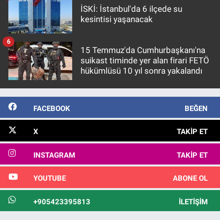
İSKİ: İstanbul'da 6 ilçede su
kesintisi yaşanacak
6
15 Temmuz'da Cumhurbaşkanı'na
suikast timinde yer alan firari FETÖ
hükümlüsü 10 yıl sonra yakalandı
FACEBOOK
BEĞEN
X
TAKIP ET
INSTAGRAM
TAKIP ET
YOUTUBE
ABONE OL
+905423395813
İLETIŞIM