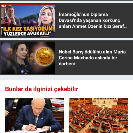
Yerel Yaşam
İmamoğlu'nun Diploma
Canlı Yayın
Davası'nda yaşanan korkunç
anları Ahmet Özer'in kızı Seraf
Özer anlattı!
Nobel Barış ödülünü alan Maria
Corina Machado aslında bir
darbeci
Bunlar da ilginizi çekebilir