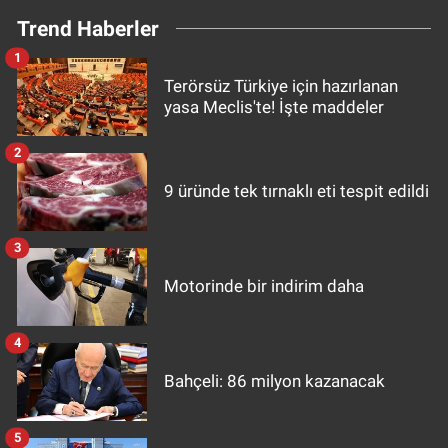
Trend Haberler
1
Terörsüz Türkiye için hazırlanan
yasa Meclis'te! İşte maddeler
2
9 üründe tek tırnaklı eti tespit edildi
3
Motorinde bir indirim daha
4
Bahçeli: 86 milyon kazanacak
5