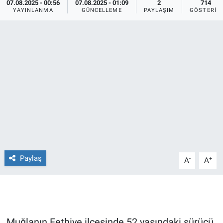
07.08.2025 - 00:56
07.08.2025 - 01:09
2
714
YAYINLANMA
GÜNCELLEME
PAYLAŞIM
GÖSTERIM
Ege'den Esintiler
İletişim
Eğitim
Eğlence
Ekonomi
Forum
Gerçeğin İzinde
Paylaş
-
+
A
A
Gün Başlıyor
Gün Bitiyor
Gün Ortası
Muğlanın Fethiye ilçesinde 52 yaşındaki sürücü