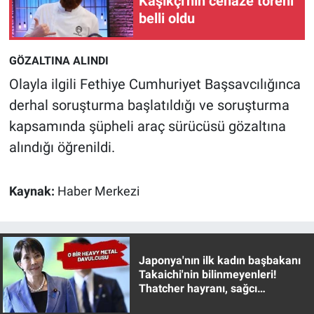
Kaşıkçı'nın cenaze töreni
Nedir
belli oldu
Popüler
GÖZALTINA ALINDI
Programlar
Olayla ilgili Fethiye Cumhuriyet Başsavcılığınca
derhal soruşturma başlatıldığı ve soruşturma
Sağlık
kapsamında şüpheli araç sürücüsü gözaltına
alındığı öğrenildi.
Spor
Teknoloji
Kaynak:
Haber Merkezi
Türkiye'nin Geleceği
Türkiye'nin Gündemi
Japonya'nın ilk kadın başbakanı
Takaichi'nin bilinmeyenleri!
Thatcher hayranı, sağcı
Yerel Gündem
muhafazakar