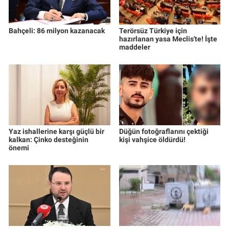
Bahçeli: 86 milyon kazanacak
Terörsüz Türkiye için
hazırlanan yasa Meclis'te! İşte
maddeler
Yaz ishallerine karşı güçlü bir
Düğün fotoğraflarını çektiği
kalkan: Çinko desteğinin
kişi vahşice öldürdü!
önemi