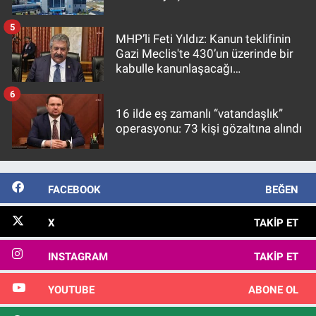
5
MHP’li Feti Yıldız: Kanun teklifinin
Gazi Meclis'te 430’un üzerinde bir
kabulle kanunlaşacağı
görülmektedir
6
16 ilde eş zamanlı “vatandaşlık”
operasyonu: 73 kişi gözaltına alındı
FACEBOOK
BEĞEN
X
TAKIP ET
INSTAGRAM
TAKIP ET
YOUTUBE
ABONE OL