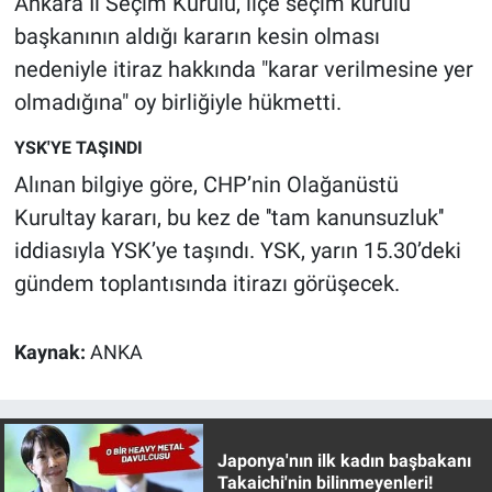
Ankara İl Seçim Kurulu, ilçe seçim kurulu
Nedir
başkanının aldığı kararın kesin olması
Popüler
nedeniyle itiraz hakkında "karar verilmesine yer
olmadığına" oy birliğiyle hükmetti.
Programlar
YSK'YE TAŞINDI
Sağlık
Alınan bilgiye göre, CHP’nin Olağanüstü
Kurultay kararı, bu kez de ''tam kanunsuzluk''
Spor
iddiasıyla YSK’ye taşındı. YSK, yarın 15.30’deki
gündem toplantısında itirazı görüşecek.
Teknoloji
Türkiye'nin Geleceği
Kaynak:
ANKA
Türkiye'nin Gündemi
Yerel Gündem
Japonya'nın ilk kadın başbakanı
Takaichi'nin bilinmeyenleri!