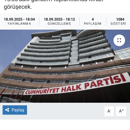
görüşecek.
Ege'den Esintiler
İletişim
18.09.2025 - 18:04
18.09.2025 - 18:12
4
1084
YAYINLANMA
GÜNCELLEME
PAYLAŞIM
GÖSTERIM
Eğitim
Eğlence
Ekonomi
Forum
Gerçeğin İzinde
Gün Başlıyor
Paylaş
-
+
A
A
Gün Bitiyor
Gün Ortası