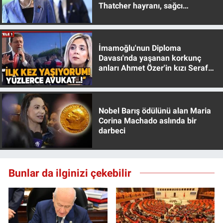
Thatcher hayranı, sağcı
Yerel Yaşam
muhafazakar
Canlı Yayın
İmamoğlu'nun Diploma
Davası'nda yaşanan korkunç
anları Ahmet Özer'in kızı Seraf
Özer anlattı!
Nobel Barış ödülünü alan Maria
Corina Machado aslında bir
darbeci
Bunlar da ilginizi çekebilir