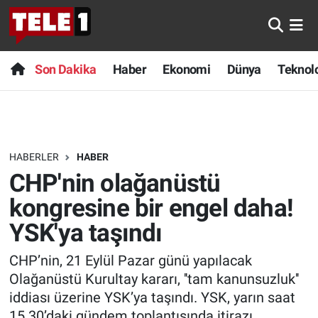
Anında Manşet
Son Dakika
Nöbetçi Eczaneler
Son Dakika
Haber
Ekonomi
Dünya
Teknolo
Başka Sohbetler
Haber
Hava Durumu
Belgesel
Ekonomi
Namaz Vakitleri
HABERLER
HABER
Bilim turu
Dünya
Trafik Durumu
CHP'nin olağanüstü
Bilim ve Teknoloji Evreni
Teknoloji
Süper Lig Puan Durumu ve Fikstür
kongresine bir engel daha!
YSK'ya taşındı
Doğa Konuşuyor
Sağlık
Tüm Manşetler
CHP’nin, 21 Eylül Pazar günü yapılacak
Dünya
Spor
Son Dakika Haberleri
Olağanüstü Kurultay kararı, ''tam kanunsuzluk''
iddiası üzerine YSK’ya taşındı. YSK, yarın saat
Ege Saati
Yayın Akışı
Haber Arşivi
15.30’daki gündem toplantısında itirazı