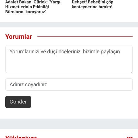
Adalet Bakanı Gürlek: "Yargı
Dehşet! Bebeğini çöp
Hizmetlerinin Etkinliği
konteynerine bıraktı!
Bürolarını kuruyoruz"
Yorumlar
Gönder