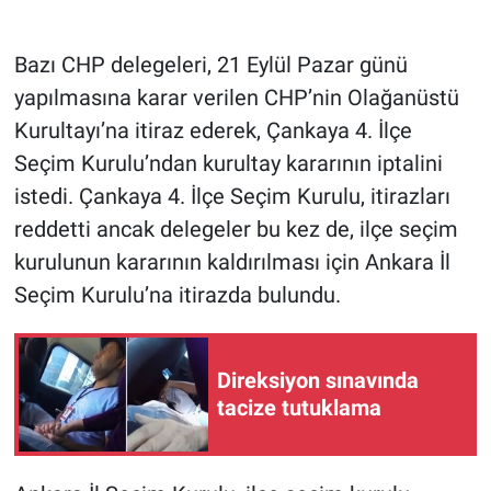
Gündem Özel
Bazı CHP delegeleri, 21 Eylül Pazar günü
yapılmasına karar verilen CHP’nin Olağanüstü
Günün görüntüsü
Kurultayı’na itiraz ederek, Çankaya 4. İlçe
Seçim Kurulu’ndan kurultay kararının iptalini
Haber
istedi. Çankaya 4. İlçe Seçim Kurulu, itirazları
İlan
reddetti ancak delegeler bu kez de, ilçe seçim
kurulunun kararının kaldırılması için Ankara İl
Kimdir
Seçim Kurulu’na itirazda bulundu.
Koronavirüs
Direksiyon sınavında
Kültür Sanat
tacize tutuklama
Ne demişti