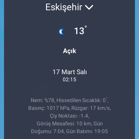
Eskişehir
Ege'den Esintiler
İletişim
Eğitim
°
13
Eğlence
Açık
Ekonomi
17 Mart Salı
Forum
02:15
Gerçeğin İzinde
°
Nem: %78, Hissedilen Sıcaklık: 0
,
Gün Başlıyor
Basınç: 1017 hPa, Rüzgar: 17 km/s,
Çiy Noktası: -1.4,
Gün Bitiyor
Görüş Mesafesi: 10 km, Gün
Doğumu: 7:04, Gün Batımı: 19:05
Gün Ortası