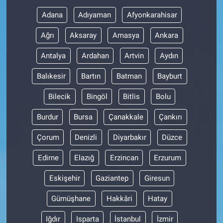
Adana
Adıyaman
Afyonkarahisar
Gündem Özel
Ağrı
Aksaray
Amasya
Ankara
Günün görüntüsü
Antalya
Ardahan
Artvin
Aydın
Haber
Balıkesir
Bartın
Batman
Bayburt
Bilecik
Bingöl
Bitlis
Bolu
İlan
Burdur
Bursa
Çanakkale
Çankırı
Kimdir
Çorum
Denizli
Diyarbakır
Düzce
Koronavirüs
Edirne
Elazığ
Erzincan
Erzurum
Kültür Sanat
Eskişehir
Gaziantep
Giresun
Gümüşhane
Hakkâri
Hatay
Ne demişti
Iğdır
Isparta
İstanbul
İzmir