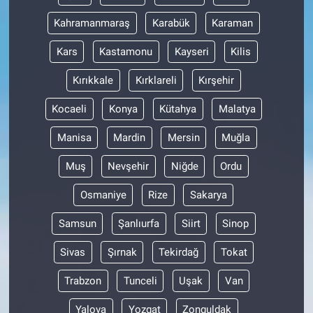
Nedir
Kahramanmaraş
Karabük
Karaman
Popüler
Kars
Kastamonu
Kayseri
Kilis
Programlar
Kırıkkale
Kırklareli
Kırşehir
Kocaeli
Konya
Kütahya
Malatya
Sağlık
Manisa
Mardin
Mersin
Muğla
Spor
Muş
Nevşehir
Niğde
Ordu
Teknoloji
Osmaniye
Rize
Sakarya
Türkiye'nin Geleceği
Samsun
Şanlıurfa
Siirt
Sinop
Sivas
Şırnak
Tekirdağ
Tokat
Türkiye'nin Gündemi
Trabzon
Tunceli
Uşak
Van
Yerel Gündem
Yalova
Yozgat
Zonguldak