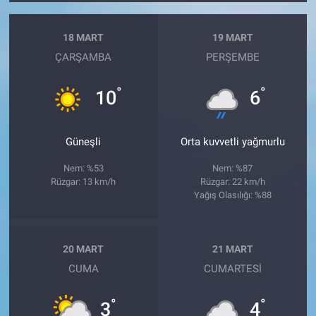
18 MART
19 MART
ÇARŞAMBA
PERŞEMBE
°
°
10
6
Güneşli
Orta kuvvetli yağmurlu
Nem: %53
Nem: %87
Rüzgar: 13 km/h
Rüzgar: 22 km/h
Yağış Olasılığı: %88
20 MART
21 MART
CUMA
CUMARTESI
°
°
3
4