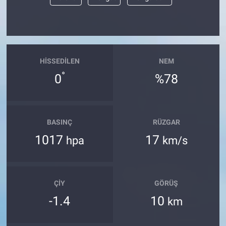
Yerel Yaşam
Canlı Yayın
HISSEDILEN
NEM
°
0
%78
BASINÇ
RÜZGAR
1017
17
hpa
km/s
ÇIY
GÖRÜŞ
-1.4
10
km