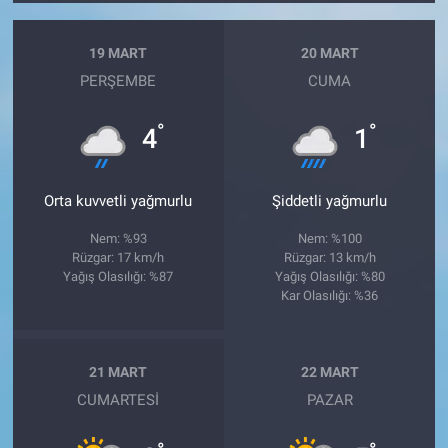
19 MART
20 MART
PERŞEMBE
CUMA
°
°
4
1
Orta kuvvetli yağmurlu
Şiddetli yağmurlu
Nem: %93
Nem: %100
Rüzgar: 17 km/h
Rüzgar: 13 km/h
Yağış Olasılığı: %87
Yağış Olasılığı: %80
Kar Olasılığı: %36
21 MART
22 MART
CUMARTESI
PAZAR