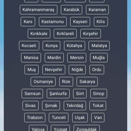
Nedir
Kahramanmaraş
Karabük
Karaman
Popüler
Kars
Kastamonu
Kayseri
Kilis
Programlar
Kırıkkale
Kırklareli
Kırşehir
Kocaeli
Konya
Kütahya
Malatya
Sağlık
Manisa
Mardin
Mersin
Muğla
Spor
Muş
Nevşehir
Niğde
Ordu
Teknoloji
Osmaniye
Rize
Sakarya
Türkiye'nin Geleceği
Samsun
Şanlıurfa
Siirt
Sinop
Sivas
Şırnak
Tekirdağ
Tokat
Türkiye'nin Gündemi
Trabzon
Tunceli
Uşak
Van
Yerel Gündem
Yalova
Yozgat
Zonguldak