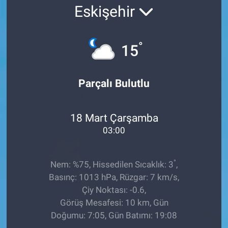
Eskişehir
Ege'den Esintiler
İletişim
Eğitim
°
15
Eğlence
Parçalı Bulutlu
Ekonomi
18 Mart Çarşamba
Forum
03:00
Gerçeğin İzinde
°
Nem: %75, Hissedilen Sıcaklık: 3
,
Gün Başlıyor
Basınç: 1013 hPa, Rüzgar: 7 km/s,
Çiy Noktası: -0.6,
Gün Bitiyor
Görüş Mesafesi: 10 km, Gün
Doğumu: 7:05, Gün Batımı: 19:08
Gün Ortası