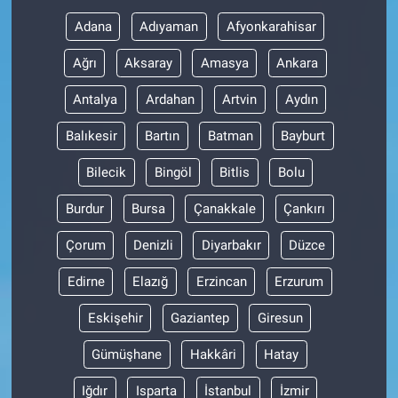
Adana
Adıyaman
Afyonkarahisar
Gündem Özel
Ağrı
Aksaray
Amasya
Ankara
Günün görüntüsü
Antalya
Ardahan
Artvin
Aydın
Haber
Balıkesir
Bartın
Batman
Bayburt
Bilecik
Bingöl
Bitlis
Bolu
İlan
Burdur
Bursa
Çanakkale
Çankırı
Kimdir
Çorum
Denizli
Diyarbakır
Düzce
Koronavirüs
Edirne
Elazığ
Erzincan
Erzurum
Kültür Sanat
Eskişehir
Gaziantep
Giresun
Gümüşhane
Hakkâri
Hatay
Ne demişti
Iğdır
Isparta
İstanbul
İzmir