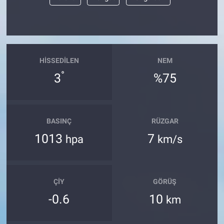
Yerel Yaşam
Canlı Yayın
HISSEDILEN
NEM
°
3
%75
BASINÇ
RÜZGAR
1013
7
hpa
km/s
ÇIY
GÖRÜŞ
-0.6
10
km