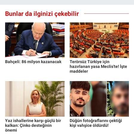
Bunlar da ilginizi çekebilir
Bahçeli: 86 milyon kazanacak
Terörsüz Türkiye için
hazırlanan yasa Meclis'te! İşte
maddeler
Yaz ishallerine karşı güçlü bir
Düğün fotoğraflarını çektiği
kalkan: Çinko desteğinin
kişi vahşice öldürdü!
önemi