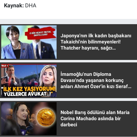
Kaynak:
DHA
Japonya'nın ilk kadın başbakanı
Takaichi'nin bilinmeyenleri!
Thatcher hayranı, sağcı
muhafazakar
İmamoğlu'nun Diploma
Davası'nda yaşanan korkunç
anları Ahmet Özer'in kızı Seraf
Özer anlattı!
Nobel Barış ödülünü alan Maria
Corina Machado aslında bir
darbeci