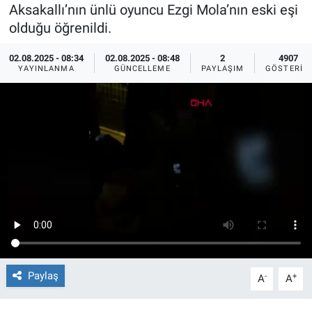
Aksakallı’nın ünlü oyuncu Ezgi Mola’nın eski eşi
Ege'den Esintiler
İletişim
olduğu öğrenildi.
02.08.2025 - 08:34
02.08.2025 - 08:48
2
4907
Eğitim
YAYINLANMA
GÜNCELLEME
PAYLAŞIM
GÖSTERIM
Eğlence
Ekonomi
Forum
Gerçeğin İzinde
Gün Başlıyor
Gün Bitiyor
Paylaş
-
+
A
A
Gün Ortası