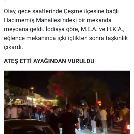
Nedir
Olay, gece saatlerinde Çeşme ilçesine bağlı
Popüler
Hacımemiş Mahallesi'ndeki bir mekanda
meydana geldi. İddiaya göre, M.E.A. ve H.K.A.,
Programlar
eğlence mekanında içki içtikten sonra taşkınlık
çıkardı.
Sağlık
ATEŞ ETTİ AYAĞINDAN VURULDU
Spor
Teknoloji
Türkiye'nin Geleceği
Türkiye'nin Gündemi
Yerel Gündem