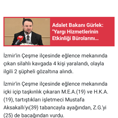
Gündem Özel
Adalet Bakanı Gürlek:
Günün görüntüsü
"Yargı Hizmetlerinin
Etkinliği Bürolarını
Haber
kuruyoruz"
İlan
İzmir'in Çeşme ilçesinde eğlence mekanında
çıkan silahlı kavgada 4 kişi yaralandı, olayla
Kimdir
ilgili 2 şüpheli gözaltına alındı.
Koronavirüs
İzmir'in Çeşme ilçesinde eğlence mekanında
içki içip taşkınlık çıkaran M.E.A.(19) ve H.K.A.
Kültür Sanat
(19), tartıştıkları işletmeci Mustafa
Ne demişti
Aksakallı'yı(39) tabancayla ayağından, Z.G.'yi
(25) de bacağından vurdu.