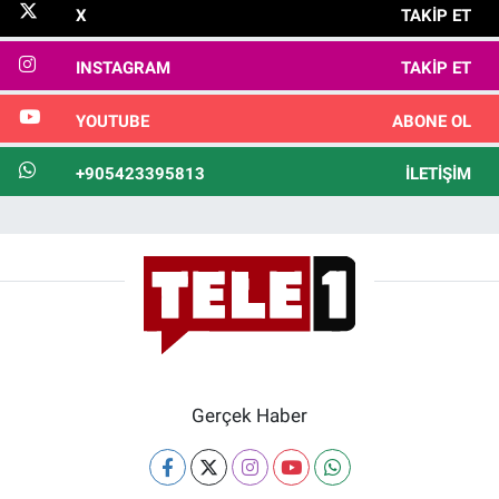
X
TAKIP ET
INSTAGRAM
TAKIP ET
YOUTUBE
ABONE OL
+905423395813
İLETIŞIM
Gerçek Haber