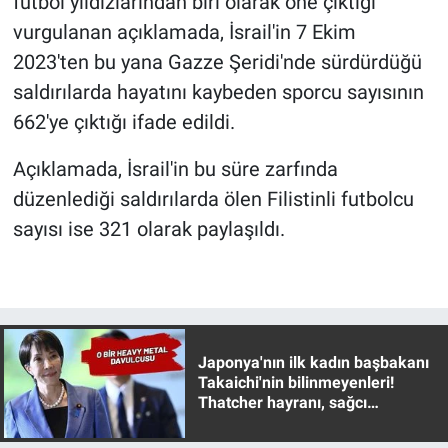
futbol yıldızlarından biri olarak öne çıktığı
Nedir
vurgulanan açıklamada, İsrail'in 7 Ekim
Popüler
2023'ten bu yana Gazze Şeridi'nde sürdürdüğü
saldırılarda hayatını kaybeden sporcu sayısının
Programlar
662'ye çıktığı ifade edildi.
Sağlık
Açıklamada, İsrail'in bu süre zarfında
düzenlediği saldırılarda ölen Filistinli futbolcu
Spor
sayısı ise 321 olarak paylaşıldı.
Teknoloji
Türkiye'nin Geleceği
Japonya'nın ilk kadın başbakanı
Türkiye'nin Gündemi
Takaichi'nin bilinmeyenleri!
Thatcher hayranı, sağcı
Yerel Gündem
muhafazakar