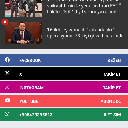
suikast timinde yer alan firari FETÖ
hükümlüsü 10 yıl sonra yakalandı
6
16 ilde eş zamanlı “vatandaşlık”
operasyonu: 73 kişi gözaltına alındı
FACEBOOK
BEĞEN
X
TAKIP ET
INSTAGRAM
TAKIP ET
YOUTUBE
ABONE OL
+905423395813
İLETIŞIM