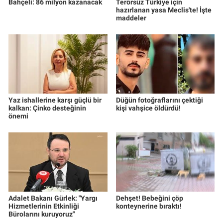
Bahçeli: 86 milyon kazanacak
Terörsüz Türkiye için
hazırlanan yasa Meclis'te! İşte
maddeler
Yaz ishallerine karşı güçlü bir
Düğün fotoğraflarını çektiği
kalkan: Çinko desteğinin
kişi vahşice öldürdü!
önemi
Adalet Bakanı Gürlek: "Yargı
Dehşet! Bebeğini çöp
Hizmetlerinin Etkinliği
konteynerine bıraktı!
Bürolarını kuruyoruz"