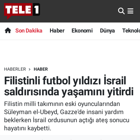
Anında Manşet
Son Dakika
Nöbetçi Eczaneler
Son Dakika
Haber
Ekonomi
Dünya
Teknolo
Başka Sohbetler
Haber
Hava Durumu
Belgesel
Ekonomi
Namaz Vakitleri
HABERLER
HABER
Bilim turu
Dünya
Trafik Durumu
Filistinli futbol yıldızı İsrail
Bilim ve Teknoloji Evreni
Teknoloji
Süper Lig Puan Durumu ve Fikstür
saldırısında yaşamını yitirdi
Filistin milli takımının eski oyuncularından
Doğa Konuşuyor
Sağlık
Tüm Manşetler
Süleyman el-Ubeyd, Gazze'de insani yardım
Dünya
Spor
Son Dakika Haberleri
beklerken İsrail ordusunun açtığı ateş sonucu
hayatını kaybetti.
Ege Saati
Yayın Akışı
Haber Arşivi