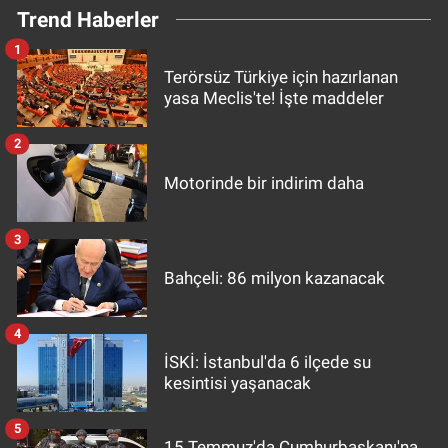
Trend Haberler
1
Terörsüz Türkiye için hazırlanan
yasa Meclis'te! İşte maddeler
2
Motorinde bir indirim daha
3
Bahçeli: 86 milyon kazanacak
4
İSKİ: İstanbul'da 6 ilçede su
kesintisi yaşanacak
5
15 Temmuz'da Cumhurbaşkanı'na