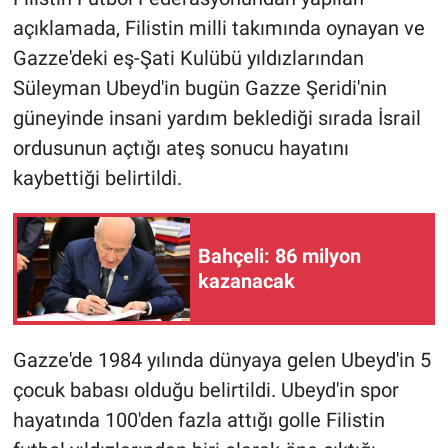
açıklamada, Filistin milli takımında oynayan ve
Gündem Özel
Gazze'deki eş-Şati Kulübü yıldızlarından
Süleyman Ubeyd'in bugün Gazze Şeridi'nin
Günün görüntüsü
güneyinde insani yardım beklediği sırada İsrail
ordusunun açtığı ateş sonucu hayatını
Haber
kaybettiği belirtildi.
İlan
Kimdir
Bahçeli: 86 milyon
kazanacak
Koronavirüs
Kültür Sanat
Gazze'de 1984 yılında dünyaya gelen Ubeyd'in 5
çocuk babası olduğu belirtildi. Ubeyd'in spor
Ne demişti
hayatında 100'den fazla attığı golle Filistin