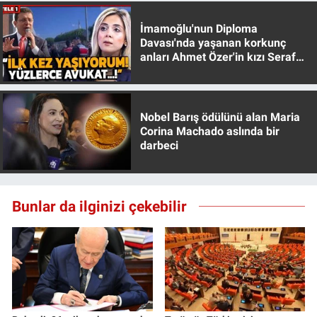
Yerel Yaşam
İmamoğlu'nun Diploma
Davası'nda yaşanan korkunç
Canlı Yayın
anları Ahmet Özer'in kızı Seraf
Özer anlattı!
Nobel Barış ödülünü alan Maria
Corina Machado aslında bir
darbeci
Bunlar da ilginizi çekebilir