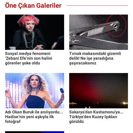
Öne Çıkan Galeriler
Sosyal medya fenomeni
Tırnak makasındaki gizemli
‘Zebani Efe’nin son halini
delik! Ne işe yaradığına
görenler şoke oldu
şaşıracaksınız
Adı Okan Buruk ile anılıyordu...
Sakarya'dan Kastamonu'ya...
Hadise’nin yeni aşkıyla ilk
Türkiye'den Kuzey Işıkları
fotoğraf
görüldü