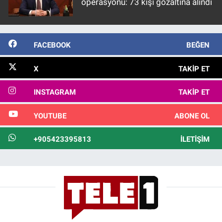
operasyonu: 73 kişi gözaltına alındı
FACEBOOK
BEĞEN
X
TAKIP ET
INSTAGRAM
TAKIP ET
YOUTUBE
ABONE OL
+905423395813
İLETIŞIM