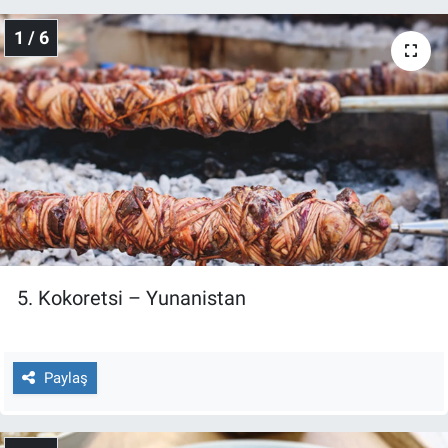
1 / 6
Gündem Özel
Günün görüntüsü
Haber
İlan
Kimdir
5. Kokoretsi – Yunanistan
Koronavirüs
Kültür Sanat
Paylaş
Ne demişti