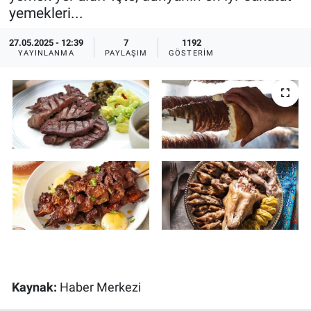
yemekleri...
Ege'den Esintiler
İletişim
27.05.2025 - 12:39
7
1192
YAYINLANMA
PAYLAŞIM
GÖSTERIM
Eğitim
Eğlence
Ekonomi
Forum
Gerçeğin İzinde
Gün Başlıyor
Gün Bitiyor
Kaynak:
Haber Merkezi
Gün Ortası