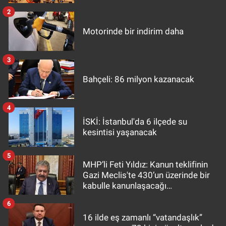
2
Motorinde bir indirim daha
3
Bahçeli: 86 milyon kazanacak
4
İSKİ: İstanbul'da 6 ilçede su
kesintisi yaşanacak
5
MHP’li Feti Yıldız: Kanun teklifinin
Gazi Meclis'te 430’un üzerinde bir
kabulle kanunlaşacağı
görülmektedir
6
16 ilde eş zamanlı “vatandaşlık”