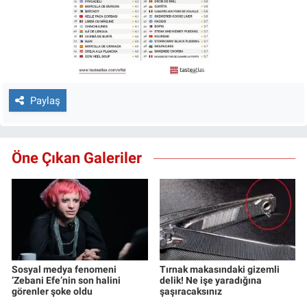
Paylaş
Öne Çıkan Galeriler
Sosyal medya fenomeni
Tırnak makasındaki gizemli
‘Zebani Efe’nin son halini
delik! Ne işe yaradığına
görenler şoke oldu
şaşıracaksınız