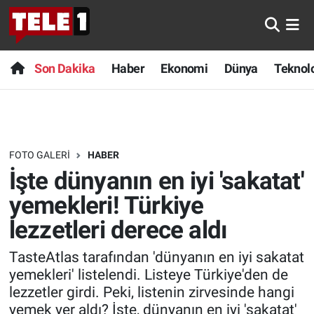
Anında Manşet
Son Dakika
Nöbetçi Eczaneler
Son Dakika
Haber
Ekonomi
Dünya
Teknolo
Başka Sohbetler
Haber
Hava Durumu
Belgesel
Ekonomi
Namaz Vakitleri
FOTO GALERI
HABER
Bilim turu
Dünya
Trafik Durumu
İşte dünyanın en iyi 'sakatat'
Bilim ve Teknoloji Evreni
Teknoloji
Süper Lig Puan Durumu ve Fikstür
yemekleri! Türkiye
lezzetleri derece aldı
Doğa Konuşuyor
Sağlık
Tüm Manşetler
TasteAtlas tarafından 'dünyanın en iyi sakatat
Dünya
Spor
Son Dakika Haberleri
yemekleri' listelendi. Listeye Türkiye'den de
lezzetler girdi. Peki, listenin zirvesinde hangi
Ege Saati
Yayın Akışı
Haber Arşivi
yemek yer aldı? İşte, dünyanın en iyi 'sakatat'