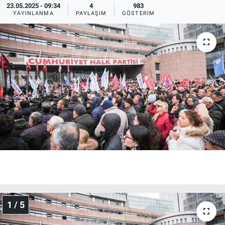
23.05.2025 - 09:34
4
983
YAYINLANMA
PAYLAŞIM
GÖSTERIM
Ege'den Esintiler
İletişim
Eğitim
Eğlence
Ekonomi
Forum
Gerçeğin İzinde
Gün Başlıyor
Gün Bitiyor
1 / 5
Gün Ortası