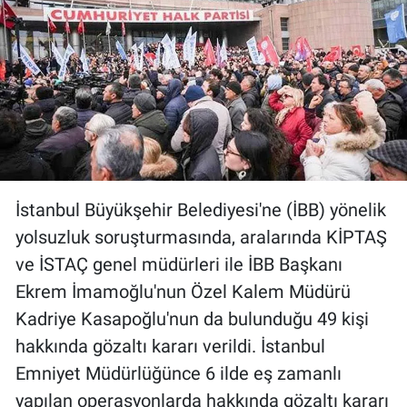
Gündem Özel
Günün görüntüsü
Haber
İlan
İstanbul Büyükşehir Belediyesi'ne (İBB) yönelik
Kimdir
yolsuzluk soruşturmasında, aralarında KİPTAŞ
ve İSTAÇ genel müdürleri ile İBB Başkanı
Koronavirüs
Ekrem İmamoğlu'nun Özel Kalem Müdürü
Kadriye Kasapoğlu'nun da bulunduğu 49 kişi
Kültür Sanat
hakkında gözaltı kararı verildi. İstanbul
Ne demişti
Emniyet Müdürlüğünce 6 ilde eş zamanlı
yapılan operasyonlarda hakkında gözaltı kararı