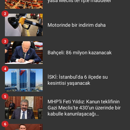
yasa Meclis'te! İşte maddeler
2
Motorinde bir indirim daha
3
Bahçeli: 86 milyon kazanacak
4
İSKİ: İstanbul'da 6 ilçede su
kesintisi yaşanacak
5
MHP’li Feti Yıldız: Kanun teklifinin
Gazi Meclis'te 430’un üzerinde bir
kabulle kanunlaşacağı
görülmektedir
6