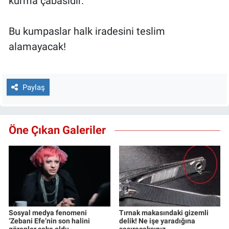
kurma çabasıdır.
Bu kumpaslar halk iradesini teslim
alamayacak!
Paylaş
Öne Çıkan Galeriler
Sosyal medya fenomeni
Tırnak makasındaki gizemli
‘Zebani Efe’nin son halini
delik! Ne işe yaradığına