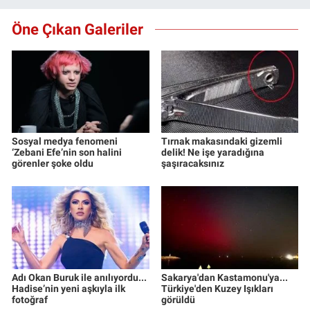
Öne Çıkan Galeriler
Sosyal medya fenomeni
Tırnak makasındaki gizemli
‘Zebani Efe’nin son halini
delik! Ne işe yaradığına
görenler şoke oldu
şaşıracaksınız
Adı Okan Buruk ile anılıyordu...
Sakarya'dan Kastamonu'ya...
Hadise’nin yeni aşkıyla ilk
Türkiye'den Kuzey Işıkları
fotoğraf
görüldü