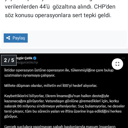
Nedir
verilenlerden 44'ü gözaltına alındı. CHP'den
söz konusu operasyonlara sert tepki geldi.
Popüler
Programlar
Paylaş
Sağlık
2 / 5
Spor
Teknoloji
Türkiye'nin Geleceği
Türkiye'nin Gündemi
Yerel Gündem