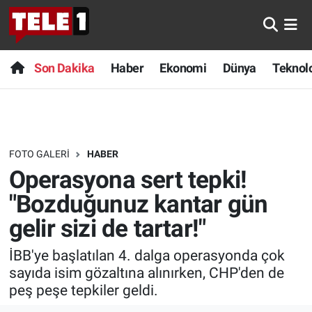
Anında Manşet
Son Dakika
Nöbetçi Eczaneler
Son Dakika
Haber
Ekonomi
Dünya
Teknolo
Başka Sohbetler
Haber
Hava Durumu
Belgesel
Ekonomi
Namaz Vakitleri
FOTO GALERI
HABER
Bilim turu
Dünya
Trafik Durumu
Operasyona sert tepki!
Bilim ve Teknoloji Evreni
Teknoloji
Süper Lig Puan Durumu ve Fikstür
"Bozduğunuz kantar gün
gelir sizi de tartar!"
Doğa Konuşuyor
Sağlık
Tüm Manşetler
İBB'ye başlatılan 4. dalga operasyonda çok
Dünya
Spor
Son Dakika Haberleri
sayıda isim gözaltına alınırken, CHP'den de
peş peşe tepkiler geldi.
Ege Saati
Yayın Akışı
Haber Arşivi