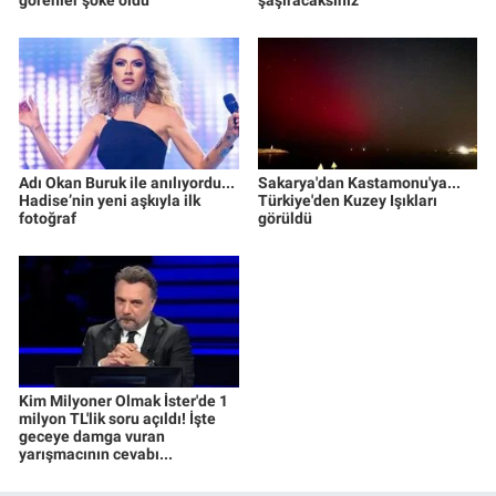
görenler şoke oldu
şaşıracaksınız
Adı Okan Buruk ile anılıyordu...
Sakarya'dan Kastamonu'ya...
Hadise’nin yeni aşkıyla ilk
Türkiye'den Kuzey Işıkları
fotoğraf
görüldü
Kim Milyoner Olmak İster'de 1
milyon TL'lik soru açıldı! İşte
geceye damga vuran
yarışmacının cevabı...