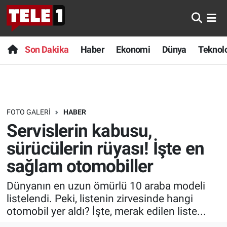
Anında Manşet
Son Dakika
Nöbetçi Eczaneler
Son Dakika
Haber
Ekonomi
Dünya
Teknolo
Başka Sohbetler
Haber
Hava Durumu
Belgesel
Ekonomi
Namaz Vakitleri
FOTO GALERI
HABER
Bilim turu
Dünya
Trafik Durumu
Servislerin kabusu,
Bilim ve Teknoloji Evreni
Teknoloji
Süper Lig Puan Durumu ve Fikstür
sürücülerin rüyası! İşte en
sağlam otomobiller
Doğa Konuşuyor
Sağlık
Tüm Manşetler
Dünyanın en uzun ömürlü 10 araba modeli
Dünya
Spor
Son Dakika Haberleri
listelendi. Peki, listenin zirvesinde hangi
otomobil yer aldı? İşte, merak edilen liste...
Ege Saati
Yayın Akışı
Haber Arşivi