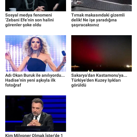
Sosyal medya fenomeni
Tırnak makasındaki gizemli
‘Zebani Efe’nin son halini
delik! Ne işe yaradığına
görenler şoke oldu
şaşıracaksınız
Adı Okan Buruk ile anılıyordu...
Sakarya'dan Kastamonu'ya...
Hadise’nin yeni aşkıyla ilk
Türkiye'den Kuzey Işıkları
fotoğraf
görüldü
Kim Milyoner Olmak İster'de 1