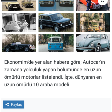
Gündem Özel
Günün görüntüsü
Haber
İlan
Ekonomim'de yer alan habere göre; Autocar'ın
Kimdir
zamana yolculuk yapan bölümünde en uzun
Koronavirüs
ömürlü motorlar listelendi. İşte, dünyanın en
uzun ömürlü 10 araba modeli…
Kültür Sanat
Ne demişti
Paylaş