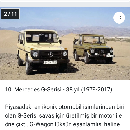
Nedir
2 / 11
Popüler
Programlar
Sağlık
Spor
Teknoloji
10. Mercedes G-Serisi - 38 yıl (1979-2017)
Türkiye'nin Geleceği
Türkiye'nin Gündemi
Piyasadaki en ikonik otomobil isimlerinden biri
olan G-Serisi savaş için üretilmiş bir motor ile
Yerel Gündem
öne çıktı. G-Wagon lüksün eşanlamlısı haline