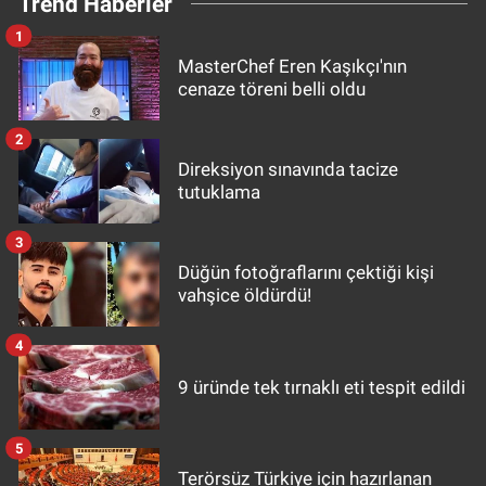
Trend Haberler
1
MasterChef Eren Kaşıkçı'nın
cenaze töreni belli oldu
2
Direksiyon sınavında tacize
tutuklama
3
Düğün fotoğraflarını çektiği kişi
vahşice öldürdü!
4
9 üründe tek tırnaklı eti tespit edildi
5
Terörsüz Türkiye için hazırlanan