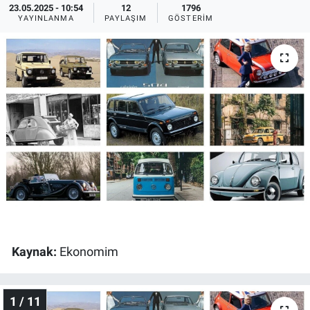
23.05.2025 - 10:54
12
1796
YAYINLANMA
PAYLAŞIM
GÖSTERIM
Ege'den Esintiler
İletişim
Eğitim
Eğlence
Ekonomi
Forum
Gerçeğin İzinde
Gün Başlıyor
Kaynak:
Ekonomim
Gün Bitiyor
1 / 11
Gün Ortası