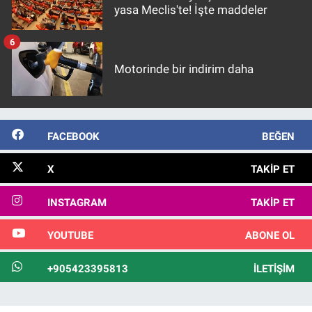
yasa Meclis'te! İşte maddeler
6
Motorinde bir indirim daha
FACEBOOK
BEĞEN
X
TAKIP ET
INSTAGRAM
TAKIP ET
YOUTUBE
ABONE OL
+905423395813
İLETIŞIM