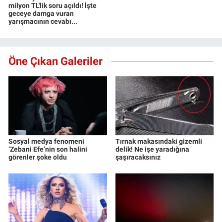
milyon TL'lik soru açıldı! İşte
geceye damga vuran
yarışmacının cevabı...
Öne Çıkan Galeriler
Sosyal medya fenomeni
Tırnak makasındaki gizemli
‘Zebani Efe’nin son halini
delik! Ne işe yaradığına
görenler şoke oldu
şaşıracaksınız