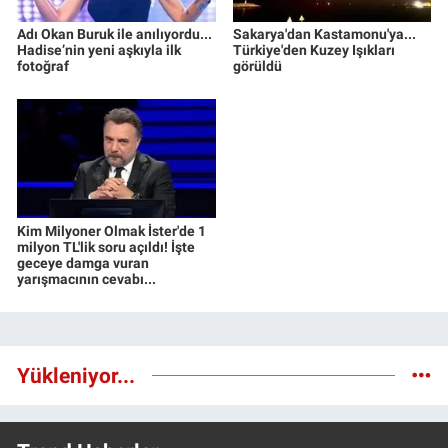
Adı Okan Buruk ile anılıyordu...
Sakarya'dan Kastamonu'ya...
Hadise’nin yeni aşkıyla ilk
Türkiye'den Kuzey Işıkları
fotoğraf
görüldü
Kim Milyoner Olmak İster'de 1
milyon TL'lik soru açıldı! İşte
geceye damga vuran
yarışmacının cevabı...
Yükleniyor...