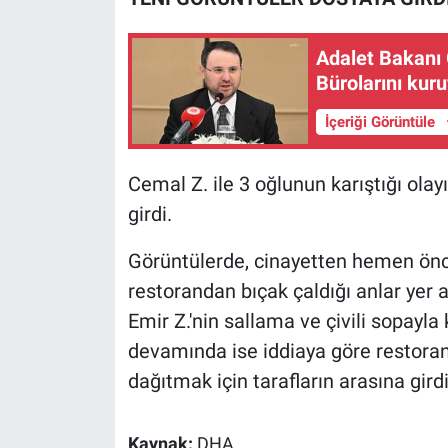
Nedir
Adalet Bakanı G
Popüler
Bürolarını kur
Programlar
İçeriği Görüntüle
Sağlık
Cemal Z. ile 3 oğlunun karıştığı ola
Spor
girdi.
Görüntülerde, cinayetten hemen önc
Teknoloji
restorandan bıçak çaldığı anlar yer a
Türkiye'nin Geleceği
Emir Z.'nin sallama ve çivili sopayla
devamında ise iddiaya göre restoran 
Türkiye'nin Gündemi
dağıtmak için tarafların arasına gird
Yerel Gündem
Kaynak:
DHA