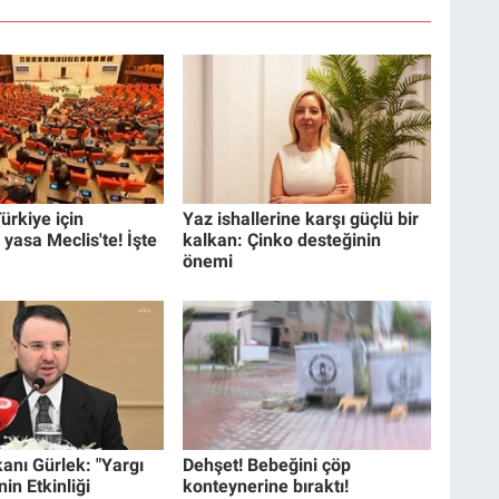
ürkiye için
Yaz ishallerine karşı güçlü bir
 yasa Meclis'te! İşte
kalkan: Çinko desteğinin
önemi
anı Gürlek: "Yargı
Dehşet! Bebeğini çöp
in Etkinliği
konteynerine bıraktı!