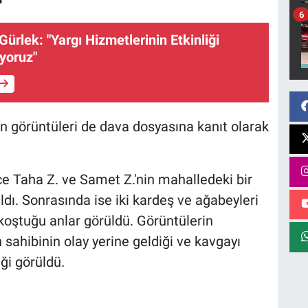
6
ürlek: "Yargı Hizmetlerinin Etkinliği
uyoruz"
yın görüntüleri de dava dosyasına kanıt olarak
e Taha Z. ve Samet Z.'nin mahalledeki bir
ldı. Sonrasında ise iki kardeş ve ağabeyleri
 koştuğu anlar görüldü. Görüntülerin
sahibinin olay yerine geldiği ve kavgayı
iği görüldü.