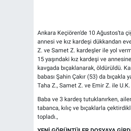
Gündem Özel
Günün görüntüsü
Ankara Keçiören'de 10 Ağustos'ta çiğ
annesi ve kız kardeşi dükkandan ev
Haber
Z. ve Samet Z. kardeşler ile yol ver
15 yaşındaki kız kardeşi ve annesine
İlan
kavgada bıçaklanarak, öldürüldü. Kav
Kimdir
babası Şahin Çakır (53) da bıçakla y
Taha Z., Samet Z. ve Emir Z. ile U.K. 
Koronavirüs
Baba ve 3 kardeş tutuklanırken, ail
Kültür Sanat
tabanca, kılıç ve bıçaklarla çektirdik
topladı.,
Ne demişti
YENİ GÖRÜNTÜLER DOSYAYA GİRD