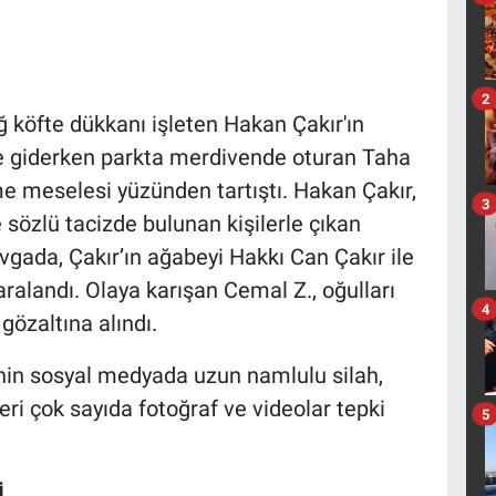
2
 köfte dükkanı işleten Hakan Çakır'ın
e giderken parkta merdivende oturan Taha
me meselesi yüzünden tartıştı. Hakan Çakır,
3
 sözlü tacizde bulunan kişilerle çıkan
gada, Çakır’ın ağabeyi Hakkı Can Çakır ile
aralandı. Olaya karışan Cemal Z., oğulları
4
gözaltına alındı.
enin sosyal medyada uzun namlulu silah,
leri çok sayıda fotoğraf ve videolar tepki
5
İ