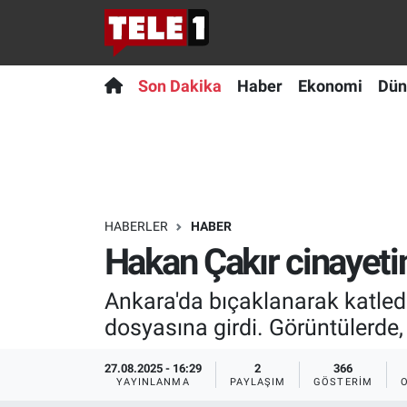
Anında Manşet
Son Dakika
Nöbetçi Eczaneler
Son Dakika
Haber
Ekonomi
Dün
Başka Sohbetler
Haber
Hava Durumu
Belgesel
Ekonomi
Namaz Vakitleri
Bilim turu
Dünya
Trafik Durumu
HABERLER
HABER
Hakan Çakır cinayeti
Bilim ve Teknoloji Evreni
Teknoloji
Süper Lig Puan Durumu ve Fikstür
Ankara'da bıçaklanarak katled
Doğa Konuşuyor
Sağlık
Tüm Manşetler
dosyasına girdi. Görüntülerde, s
Dünya
Spor
Son Dakika Haberleri
27.08.2025 - 16:29
2
366
YAYINLANMA
PAYLAŞIM
GÖSTERIM
Ege Saati
Yayın Akışı
Haber Arşivi