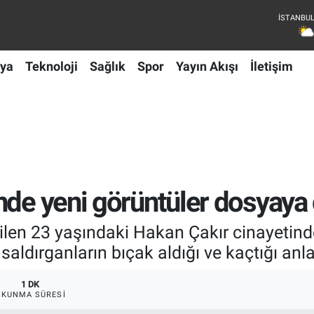
ya
Teknoloji
Sağlık
Spor
Yayın Akışı
İletişim
nde yeni görüntüler dosyaya 
ilen 23 yaşındaki Hakan Çakır cinayetind
aldırganların bıçak aldığı ve kaçtığı anlar
1 DK
OKUNMA SÜRESI