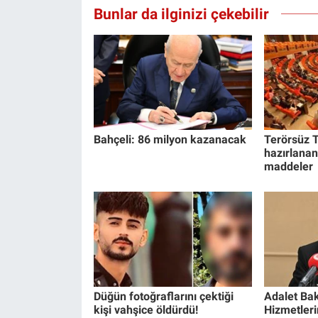
Bunlar da ilginizi çekebilir
Bahçeli: 86 milyon kazanacak
Terörsüz T
hazırlanan
maddeler
Düğün fotoğraflarını çektiği
Adalet Bak
kişi vahşice öldürdü!
Hizmetlerin