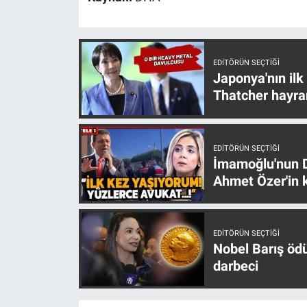
Yerel Yaşam
Canlı Yayın
EDITÖRÜN SEÇTIĞI
Japonya'nın ilk
Thatcher hayra
EDITÖRÜN SEÇTIĞI
İmamoğlu'nun D
Ahmet Özer'in k
EDITÖRÜN SEÇTIĞI
Nobel Barış öd
darbeci