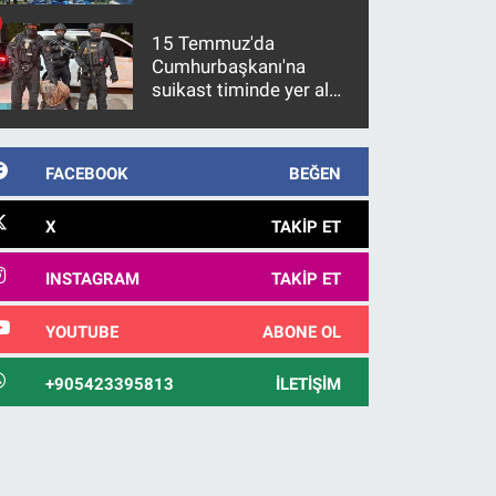
15 Temmuz'da
Cumhurbaşkanı'na
suikast timinde yer alan
firari FETÖ hükümlüsü
10 yıl sonra yakalandı
FACEBOOK
BEĞEN
X
TAKIP ET
INSTAGRAM
TAKIP ET
YOUTUBE
ABONE OL
+905423395813
İLETIŞIM