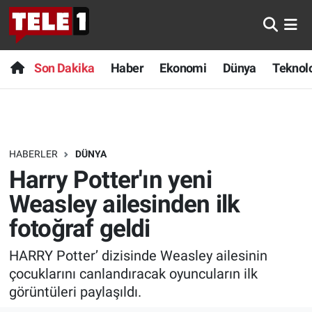
Anında Manşet
Son Dakika
Nöbetçi Eczaneler
Son Dakika
Haber
Ekonomi
Dünya
Teknolo
Başka Sohbetler
Haber
Hava Durumu
Belgesel
Ekonomi
Namaz Vakitleri
HABERLER
DÜNYA
Bilim turu
Dünya
Trafik Durumu
Harry Potter'ın yeni
Bilim ve Teknoloji Evreni
Teknoloji
Süper Lig Puan Durumu ve Fikstür
Weasley ailesinden ilk
fotoğraf geldi
Doğa Konuşuyor
Sağlık
Tüm Manşetler
HARRY Potter’ dizisinde Weasley ailesinin
Dünya
Spor
Son Dakika Haberleri
çocuklarını canlandıracak oyuncuların ilk
görüntüleri paylaşıldı.
Ege Saati
Yayın Akışı
Haber Arşivi