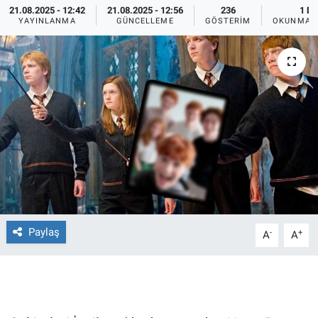
21.08.2025 - 12:42
21.08.2025 - 12:56
236
1 DK
YAYINLANMA
GÜNCELLEME
GÖSTERIM
OKUNMA S
Ege'den Esintiler
İletişim
Eğitim
Eğlence
Ekonomi
Forum
Gerçeğin İzinde
Paylaş
-
+
A
A
Gün Başlıyor
Gün Bitiyor
Gün Ortası