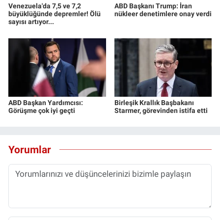
Venezuela'da 7,5 ve 7,2
ABD Başkanı Trump: İran
büyüklüğünde depremler! Ölü
nükleer denetimlere onay verdi
sayısı artıyor...
ABD Başkan Yardımcısı:
Birleşik Krallık Başbakanı
Görüşme çok iyi geçti
Starmer, görevinden istifa etti
Yorumlar