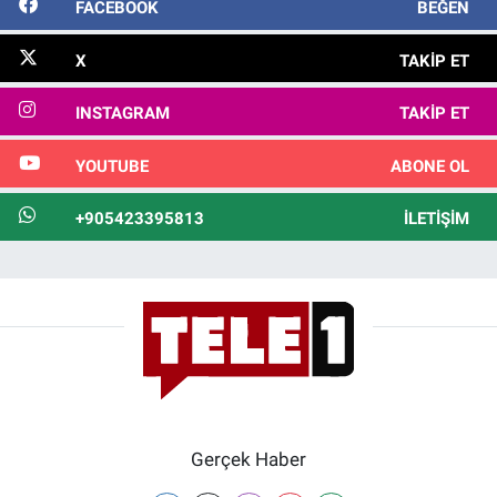
FACEBOOK
BEĞEN
X
TAKIP ET
INSTAGRAM
TAKIP ET
YOUTUBE
ABONE OL
+905423395813
İLETIŞIM
Gerçek Haber