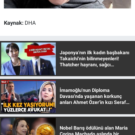
Kaynak:
DHA
Japonya'nın ilk kadın başbakanı
Takaichi'nin bilinmeyenleri!
Thatcher hayranı, sağcı
muhafazakar
İmamoğlu'nun Diploma
Davası'nda yaşanan korkunç
anları Ahmet Özer'in kızı Seraf
Özer anlattı!
Nobel Barış ödülünü alan Maria
Corina Machado aslında bir