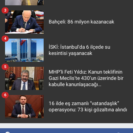
3
Bahçeli: 86 milyon kazanacak
4
İSKİ: İstanbul'da 6 ilçede su
kesintisi yaşanacak
5
MHP’li Feti Yıldız: Kanun teklifinin
Gazi Meclis'te 430’un üzerinde bir
kabulle kanunlaşacağı
görülmektedir
6
16 ilde eş zamanlı “vatandaşlık”
operasyonu: 73 kişi gözaltına alındı