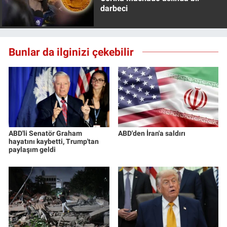
darbeci
Bunlar da ilginizi çekebilir
ABD'li Senatör Graham
ABD'den İran'a saldırı
hayatını kaybetti, Trump'tan
paylaşım geldi