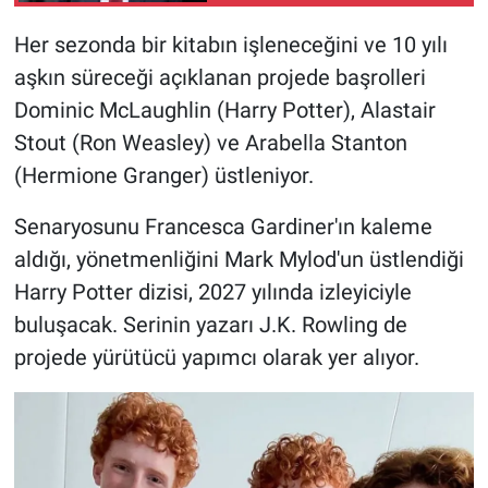
Nedir
Her sezonda bir kitabın işleneceğini ve 10 yılı
Popüler
aşkın süreceği açıklanan projede başrolleri
Dominic McLaughlin (Harry Potter), Alastair
Programlar
Stout (Ron Weasley) ve Arabella Stanton
(Hermione Granger) üstleniyor.
Sağlık
Senaryosunu Francesca Gardiner'ın kaleme
Spor
aldığı, yönetmenliğini Mark Mylod'un üstlendiği
Teknoloji
Harry Potter dizisi, 2027 yılında izleyiciyle
buluşacak. Serinin yazarı J.K. Rowling de
Türkiye'nin Geleceği
projede yürütücü yapımcı olarak yer alıyor.
Türkiye'nin Gündemi
Yerel Gündem