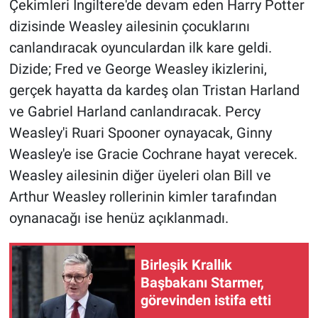
Çekimleri İngiltere'de devam eden Harry Potter
dizisinde Weasley ailesinin çocuklarını
Gündem Özel
canlandıracak oyunculardan ilk kare geldi.
Dizide; Fred ve George Weasley ikizlerini,
Günün görüntüsü
gerçek hayatta da kardeş olan Tristan Harland
Haber
ve Gabriel Harland canlandıracak. Percy
Weasley'i Ruari Spooner oynayacak, Ginny
İlan
Weasley'e ise Gracie Cochrane hayat verecek.
Weasley ailesinin diğer üyeleri olan Bill ve
Kimdir
Arthur Weasley rollerinin kimler tarafından
Koronavirüs
oynanacağı ise henüz açıklanmadı.
Kültür Sanat
Birleşik Krallık
Başbakanı Starmer,
Ne demişti
görevinden istifa etti