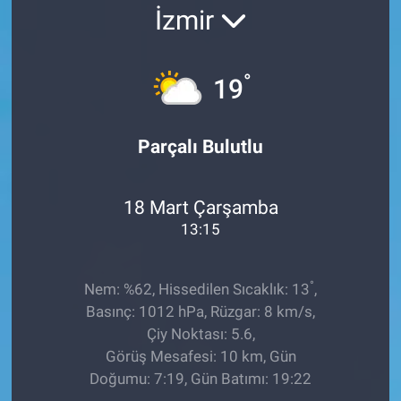
İzmir
Ege'den Esintiler
İletişim
Eğitim
°
19
Eğlence
Parçalı Bulutlu
Ekonomi
18 Mart Çarşamba
Forum
13:15
Gerçeğin İzinde
°
Nem: %62, Hissedilen Sıcaklık: 13
,
Gün Başlıyor
Basınç: 1012 hPa, Rüzgar: 8 km/s,
Çiy Noktası: 5.6,
Gün Bitiyor
Görüş Mesafesi: 10 km, Gün
Doğumu: 7:19, Gün Batımı: 19:22
Gün Ortası