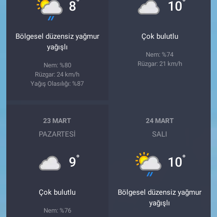
°
°
8
10
Bölgesel düzensiz yağmur
Çok bulutlu
yağışlı
Nem: %74
Rüzgar: 21 km/h
Nem: %80
Rüzgar: 24 km/h
Yağış Olasılığı: %87
23 MART
24 MART
PAZARTESI
SALI
°
°
9
10
Çok bulutlu
Bölgesel düzensiz yağmur
yağışlı
Nem: %76