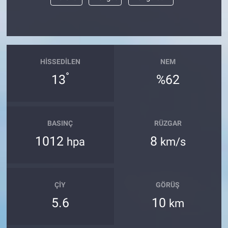
Yerel Yaşam
Canlı Yayın
HISSEDILEN
NEM
°
13
%62
BASINÇ
RÜZGAR
1012
8
hpa
km/s
ÇIY
GÖRÜŞ
5.6
10
km