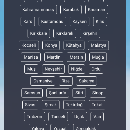
Nedir
Kahramanmaraş
Karabük
Karaman
Popüler
Kars
Kastamonu
Kayseri
Kilis
Programlar
Kırıkkale
Kırklareli
Kırşehir
Kocaeli
Konya
Kütahya
Malatya
Sağlık
Manisa
Mardin
Mersin
Muğla
Spor
Muş
Nevşehir
Niğde
Ordu
Teknoloji
Osmaniye
Rize
Sakarya
Türkiye'nin Geleceği
Samsun
Şanlıurfa
Siirt
Sinop
Sivas
Şırnak
Tekirdağ
Tokat
Türkiye'nin Gündemi
Trabzon
Tunceli
Uşak
Van
Yerel Gündem
Yalova
Yozgat
Zonguldak