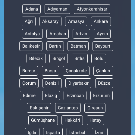
Adana
Adıyaman
Afyonkarahisar
Gündem Özel
Ağrı
Aksaray
Amasya
Ankara
Günün görüntüsü
Antalya
Ardahan
Artvin
Aydın
Haber
Balıkesir
Bartın
Batman
Bayburt
Bilecik
Bingöl
Bitlis
Bolu
İlan
Burdur
Bursa
Çanakkale
Çankırı
Kimdir
Çorum
Denizli
Diyarbakır
Düzce
Koronavirüs
Edirne
Elazığ
Erzincan
Erzurum
Kültür Sanat
Eskişehir
Gaziantep
Giresun
Gümüşhane
Hakkâri
Hatay
Ne demişti
Iğdır
Isparta
İstanbul
İzmir