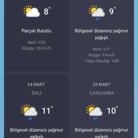
°
°
8
9
Parçalı Bulutlu
Bölgesel düzensiz yağmur
yağışlı
Nem: %76
Rüzgar: 10 km/h
Nem: %71
Rüzgar: 9 km/h
Yağış Olasılığı: %88
24 MART
25 MART
SALI
ÇARŞAMBA
°
°
11
10
Bölgesel düzensiz yağmur
Bölgesel düzensiz yağmur
yağışlı
yağışlı