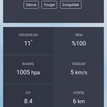
Yerel Yaşam
Yalova
Yozgat
Zonguldak
Canlı Yayın
HISSEDILEN
NEM
°
11
%100
BASINÇ
RÜZGAR
1005
5
hpa
km/s
ÇIY
GÖRÜŞ
8.4
6
km