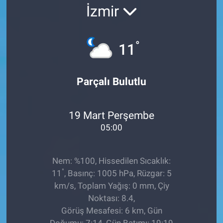
İzmir
Ege'den Esintiler
İletişim
Eğitim
°
11
Eğlence
Parçalı Bulutlu
Ekonomi
19 Mart Perşembe
Forum
05:00
Gerçeğin İzinde
Nem: %100, Hissedilen Sıcaklık:
Gün Başlıyor
°
11
, Basınç: 1005 hPa, Rüzgar: 5
km/s, Toplam Yağış: 0 mm, Çiy
Gün Bitiyor
Noktası: 8.4,
Görüş Mesafesi: 6 km, Gün
Gün Ortası