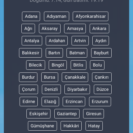
Doğumu: 7:14, Gün Batımı: 19:19
Gündem Özel
Adana
Adıyaman
Afyonkarahisar
Ağrı
Aksaray
Amasya
Ankara
Günün görüntüsü
Antalya
Ardahan
Artvin
Aydın
Haber
Balıkesir
Bartın
Batman
Bayburt
İlan
Bilecik
Bingöl
Bitlis
Bolu
Kimdir
Burdur
Bursa
Çanakkale
Çankırı
Koronavirüs
Çorum
Denizli
Diyarbakır
Düzce
Edirne
Elazığ
Erzincan
Erzurum
Kültür Sanat
Eskişehir
Gaziantep
Giresun
Ne demişti
Gümüşhane
Hakkâri
Hatay