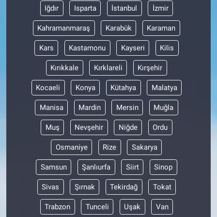
Nedir
Iğdır
Isparta
İstanbul
İzmir
Popüler
Kahramanmaraş
Karabük
Karaman
Kars
Kastamonu
Kayseri
Kilis
Programlar
Kırıkkale
Kırklareli
Kırşehir
Sağlık
Kocaeli
Konya
Kütahya
Malatya
Spor
Manisa
Mardin
Mersin
Muğla
Teknoloji
Muş
Nevşehir
Niğde
Ordu
Osmaniye
Rize
Sakarya
Türkiye'nin Geleceği
Samsun
Şanlıurfa
Siirt
Sinop
Türkiye'nin Gündemi
Sivas
Şırnak
Tekirdağ
Tokat
Yerel Gündem
Trabzon
Tunceli
Uşak
Van