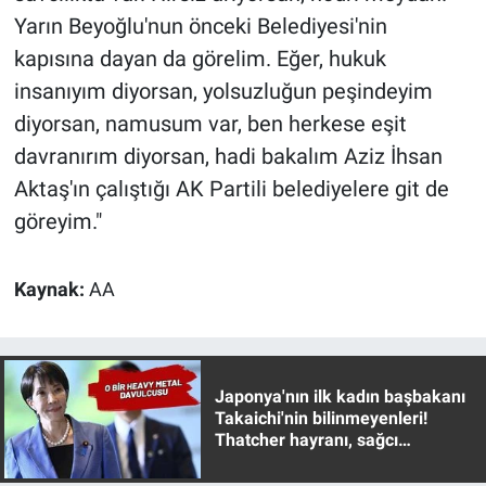
Yerel Yaşam
Yarın Beyoğlu'nun önceki Belediyesi'nin
kapısına dayan da görelim. Eğer, hukuk
Canlı Yayın
insanıyım diyorsan, yolsuzluğun peşindeyim
diyorsan, namusum var, ben herkese eşit
davranırım diyorsan, hadi bakalım Aziz İhsan
Aktaş'ın çalıştığı AK Partili belediyelere git de
göreyim."
Kaynak:
AA
Japonya'nın ilk kadın başbakanı
Takaichi'nin bilinmeyenleri!
Thatcher hayranı, sağcı
muhafazakar