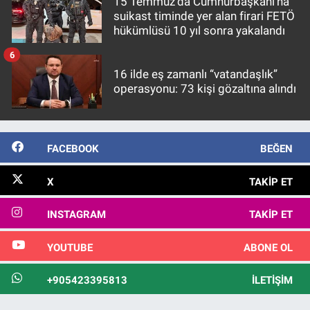
15 Temmuz'da Cumhurbaşkanı'na
suikast timinde yer alan firari FETÖ
hükümlüsü 10 yıl sonra yakalandı
6
16 ilde eş zamanlı “vatandaşlık”
operasyonu: 73 kişi gözaltına alındı
FACEBOOK
BEĞEN
X
TAKIP ET
INSTAGRAM
TAKIP ET
YOUTUBE
ABONE OL
+905423395813
İLETIŞIM