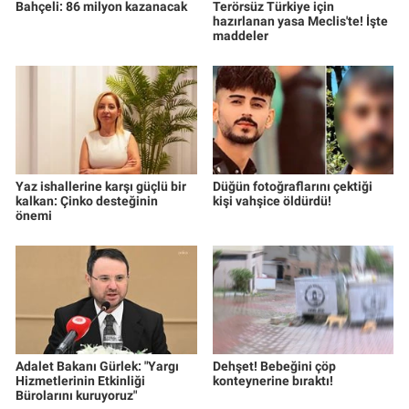
Bahçeli: 86 milyon kazanacak
Terörsüz Türkiye için
hazırlanan yasa Meclis'te! İşte
maddeler
Yaz ishallerine karşı güçlü bir
Düğün fotoğraflarını çektiği
kalkan: Çinko desteğinin
kişi vahşice öldürdü!
önemi
Adalet Bakanı Gürlek: "Yargı
Dehşet! Bebeğini çöp
Hizmetlerinin Etkinliği
konteynerine bıraktı!
Bürolarını kuruyoruz"