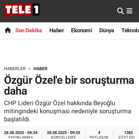
Anında Manşet
Son Dakika
Nöbetçi Eczaneler
Son Dakika
Haber
Ekonomi
Dünya
Teknolo
Başka Sohbetler
Haber
Hava Durumu
Belgesel
Ekonomi
Namaz Vakitleri
HABERLER
HABER
Bilim turu
Dünya
Trafik Durumu
Özgür Özel'e bir soruşturma
Bilim ve Teknoloji Evreni
Teknoloji
Süper Lig Puan Durumu ve Fikstür
daha
CHP Lideri Özgür Özel hakkında Beyoğlu
Doğa Konuşuyor
Sağlık
Tüm Manşetler
mitingindeki konuşması nedeniyle soruşturma
Dünya
Spor
Son Dakika Haberleri
başlatıldı.
28.08.2025 - 09:34
28.08.2025 - 09:55
4
1382
Ege Saati
Yayın Akışı
Haber Arşivi
YAYINLANMA
GÜNCELLEME
PAYLAŞIM
GÖSTERIM