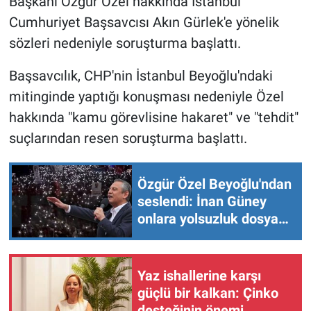
Başkanı Özgür Özel hakkında İstanbul
Cumhuriyet Başsavcısı Akın Gürlek'e yönelik
Gündem Özel
sözleri nedeniyle soruşturma başlattı.
Günün görüntüsü
Başsavcılık, CHP'nin İstanbul Beyoğlu'ndaki
mitinginde yaptığı konuşması nedeniyle Özel
Haber
hakkında "kamu görevlisine hakaret" ve "tehdit"
suçlarından resen soruşturma başlattı.
İlan
Kimdir
Özgür Özel Beyoğlu'ndan
seslendi: İnan Güney
Koronavirüs
onlara yolsuzluk dosyası
hazırladı
Kültür Sanat
Yaz ishallerine karşı
Ne demişti
güçlü bir kalkan: Çinko
desteğinin önemi