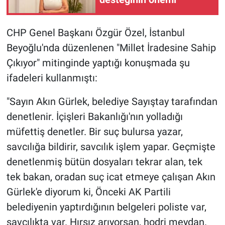
Nedir
Popüler
CHP Genel Başkanı Özgür Özel, İstanbul
Beyoğlu'nda düzenlenen "Millet İradesine Sahip
Programlar
Çıkıyor" mitinginde yaptığı konuşmada şu
ifadeleri kullanmıştı:
Sağlık
"Sayın Akın Gürlek, belediye Sayıştay tarafından
Spor
denetlenir. İçişleri Bakanlığı'nın yolladığı
müfettiş denetler. Bir suç bulursa yazar,
Teknoloji
savcılığa bildirir, savcılık işlem yapar. Geçmişte
Türkiye'nin Geleceği
denetlenmiş bütün dosyaları tekrar alan, tek
tek bakan, oradan suç icat etmeye çalışan Akın
Türkiye'nin Gündemi
Gürlek'e diyorum ki, Önceki AK Partili
belediyenin yaptırdığının belgeleri poliste var,
Yerel Gündem
savcılıkta var. Hırsız arıyorsan, hodri meydan.