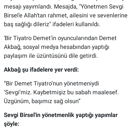
mesajı yayımlandı. Mesajda, "Yönetmen Sevgi
Gündem Özel
Birsel'e Allah'tan rahmet, ailesini ve sevenlerine
baş sağlığı dileriz" ifadeleri kullanıldı.
Günün görüntüsü
'Bir Tiyatro Demet'in oyuncularından Demet
Haber
Akbağ, sosyal medya hesabından yaptığı
paylaşım ile üzüntüsünü dile getirdi.
İlan
Akbağ şu ifadelere yer verdi:
Kimdir
“Bir Demet Tiyatro’nun yönetmeniydi
Koronavirüs
‘Sevgi’miz. Kaybetmişiz bu sabah maalesef.
Üzgünüm, başımız sağ olsun”
Kültür Sanat
Sevgi Birsel'in yönetmenlik yaptığı yapımlar
Ne demişti
şöyle: