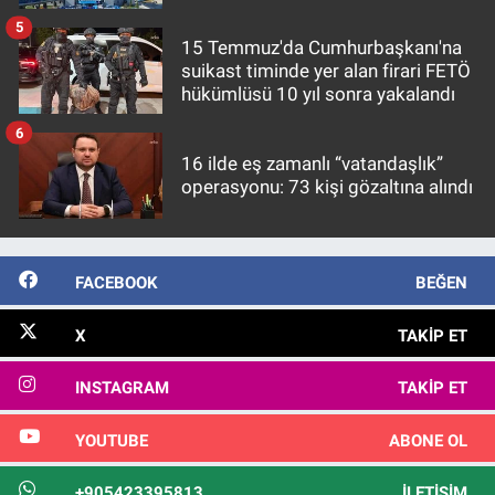
5
15 Temmuz'da Cumhurbaşkanı'na
suikast timinde yer alan firari FETÖ
hükümlüsü 10 yıl sonra yakalandı
6
16 ilde eş zamanlı “vatandaşlık”
operasyonu: 73 kişi gözaltına alındı
FACEBOOK
BEĞEN
X
TAKIP ET
INSTAGRAM
TAKIP ET
YOUTUBE
ABONE OL
+905423395813
İLETIŞIM