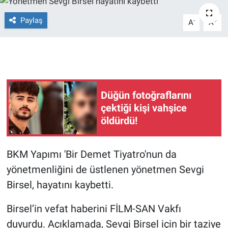
Ege'den Esintiler
İletişim
Paylaş
-
+
A
A
Eğitim
Eğlence
Düğün fotoğraflarını
Ekonomi
çektiği kişi vahşice
öldürdü!
Forum
Gerçeğin İzinde
BKM Yapımı 'Bir Demet Tiyatro'nun da
yönetmenliğini de üstlenen yönetmen Sevgi
Gün Başlıyor
Birsel, hayatını kaybetti.
Gün Bitiyor
Birsel’in vefat haberini FİLM-SAN Vakfı
duyurdu. Açıklamada, Sevgi Birsel için bir taziye
Gün Ortası