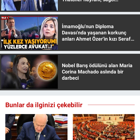
Yerel Yaşam
muhafazakar
Canlı Yayın
İmamoğlu'nun Diploma
Davası'nda yaşanan korkunç
anları Ahmet Özer'in kızı Seraf
Özer anlattı!
Nobel Barış ödülünü alan Maria
Corina Machado aslında bir
darbeci
Bunlar da ilginizi çekebilir