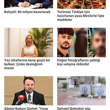
Bahçeli: 86 milyon kazanacak
Terörsüz Türkiye için
hazırlanan yasa Meclis'te! İşte
maddeler
Yaz ishallerine karşı güçlü bir
Düğün fotoğraflarını çektiği
kalkan: Çinko desteğinin
kişi vahşice öldürdü!
önemi
Adalet Bakanı Gürlek: "Yargı
Dehşet! Bebeğini çöp