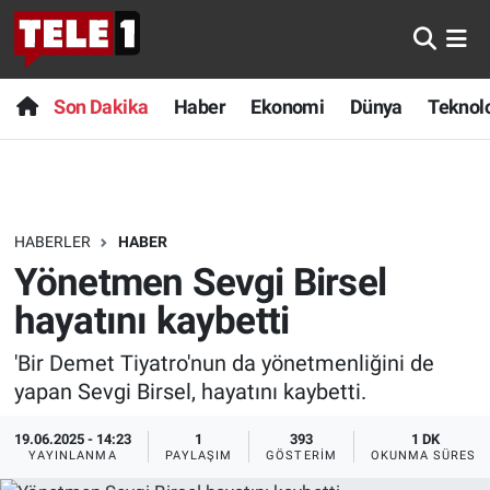
Anında Manşet
Son Dakika
Nöbetçi Eczaneler
Son Dakika
Haber
Ekonomi
Dünya
Teknolo
Başka Sohbetler
Haber
Hava Durumu
Belgesel
Ekonomi
Namaz Vakitleri
HABERLER
HABER
Bilim turu
Dünya
Trafik Durumu
Yönetmen Sevgi Birsel
Bilim ve Teknoloji Evreni
Teknoloji
Süper Lig Puan Durumu ve Fikstür
hayatını kaybetti
'Bir Demet Tiyatro'nun da yönetmenliğini de
Doğa Konuşuyor
Sağlık
Tüm Manşetler
yapan Sevgi Birsel, hayatını kaybetti.
Dünya
Spor
Son Dakika Haberleri
19.06.2025 - 14:23
1
393
1 DK
YAYINLANMA
PAYLAŞIM
GÖSTERIM
OKUNMA SÜRESI
Ege Saati
Yayın Akışı
Haber Arşivi