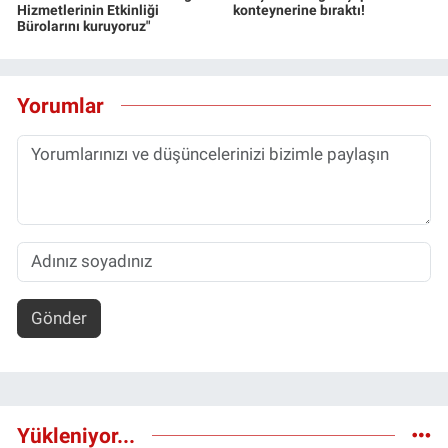
Hizmetlerinin Etkinliği
konteynerine bıraktı!
Bürolarını kuruyoruz"
Yorumlar
Gönder
Yükleniyor...