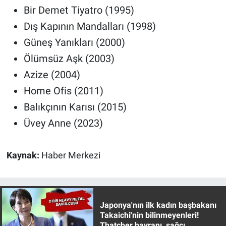
Nedir
Bir Demet Tiyatro (1995)
Dış Kapının Mandalları (1998)
Popüler
Güneş Yanıkları (2000)
Programlar
Ölümsüz Aşk (2003)
Azize (2004)
Sağlık
Home Ofis (2011)
Balıkçının Karısı (2015)
Spor
Üvey Anne (2023)
Teknoloji
Kaynak:
Haber Merkezi
Türkiye'nin Geleceği
Türkiye'nin Gündemi
Japonya'nın ilk kadın başbakanı
Yerel Gündem
Takaichi'nin bilinmeyenleri!
Thatcher hayranı, sağcı