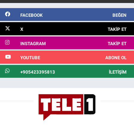
FACEBOOK
BEĞEN
X
TAKIP ET
INSTAGRAM
TAKIP ET
YOUTUBE
ABONE OL
+905423395813
İLETIŞIM