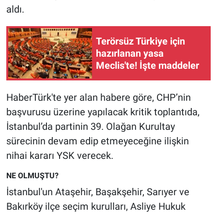
aldı.
Gündem Özel
Terörsüz Türkiye için
Günün görüntüsü
hazırlanan yasa
Meclis'te! İşte maddeler
Haber
HaberTürk'te yer alan habere göre, CHP’nin
İlan
başvurusu üzerine yapılacak kritik toplantıda,
Kimdir
İstanbul’da partinin 39. Olağan Kurultay
sürecinin devam edip etmeyeceğine ilişkin
Koronavirüs
nihai kararı YSK verecek.
Kültür Sanat
NE OLMUŞTU?
İstanbul'un Ataşehir, Başakşehir, Sarıyer ve
Ne demişti
Bakırköy ilçe seçim kurulları, Asliye Hukuk