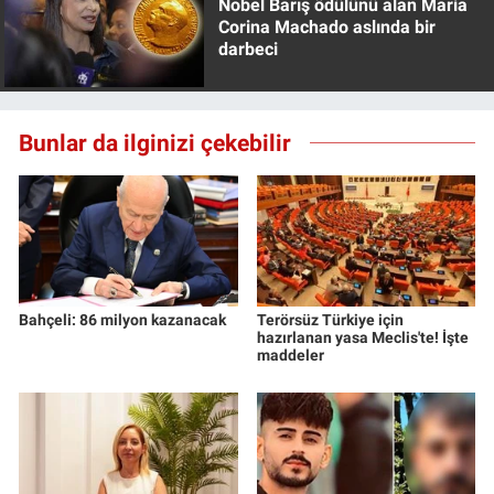
Nobel Barış ödülünü alan Maria
Yerel Yaşam
Corina Machado aslında bir
darbeci
Canlı Yayın
Bunlar da ilginizi çekebilir
Bahçeli: 86 milyon kazanacak
Terörsüz Türkiye için
hazırlanan yasa Meclis'te! İşte
maddeler