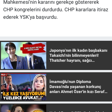
Mahkemesi'nin kararını gerekçe göstererek
Nedir
CHP kongrelerini durdurdu. CHP kararlara itiraz
Popüler
ederek YSK'ya başvurdu.
Programlar
Sağlık
Japonya'nın ilk kadın başbakanı
Spor
Takaichi'nin bilinmeyenleri!
Thatcher hayranı, sağcı
muhafazakar
Teknoloji
Türkiye'nin Geleceği
İmamoğlu'nun Diploma
Davası'nda yaşanan korkunç
Türkiye'nin Gündemi
anları Ahmet Özer'in kızı Seraf
Özer anlattı!
Yerel Gündem