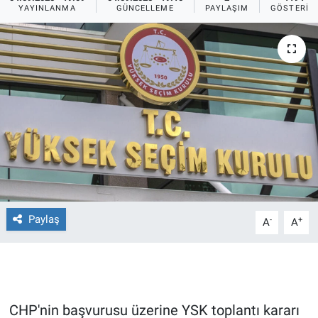
YAYINLANMA
GÜNCELLEME
PAYLAŞIM
GÖSTERIM
Ege'den Esintiler
İletişim
Eğitim
Eğlence
Ekonomi
Forum
Gerçeğin İzinde
Paylaş
-
+
A
A
Gün Başlıyor
Gün Bitiyor
CHP'nin başvurusu üzerine YSK toplantı kararı
Gün Ortası