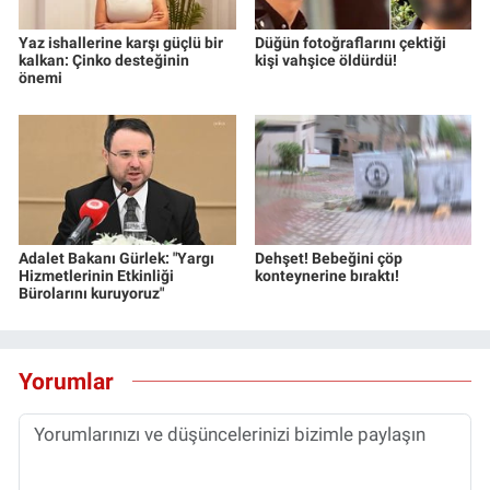
Yaz ishallerine karşı güçlü bir
Düğün fotoğraflarını çektiği
kalkan: Çinko desteğinin
kişi vahşice öldürdü!
önemi
Adalet Bakanı Gürlek: "Yargı
Dehşet! Bebeğini çöp
Hizmetlerinin Etkinliği
konteynerine bıraktı!
Bürolarını kuruyoruz"
Yorumlar