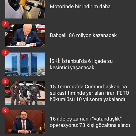
Motorinde bir indirim daha
3
Bahçeli: 86 milyon kazanacak
4
İSKİ: İstanbul'da 6 ilçede su
kesintisi yaşanacak
5
15 Temmuz'da Cumhurbaşkanı'na
suikast timinde yer alan firari FETÖ
hükümlüsü 10 yıl sonra yakalandı
6
16 ilde eş zamanlı “vatandaşlık”
operasyonu: 73 kişi gözaltına alındı