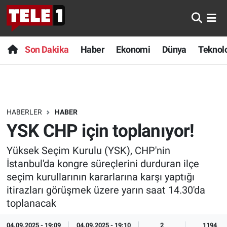
Anında Manşet
Son Dakika
Nöbetçi Eczaneler
Son Dakika
Haber
Ekonomi
Dünya
Teknolo
Başka Sohbetler
Haber
Hava Durumu
Belgesel
Ekonomi
Namaz Vakitleri
HABERLER
HABER
Bilim turu
Dünya
Trafik Durumu
YSK CHP için toplanıyor!
Bilim ve Teknoloji Evreni
Teknoloji
Süper Lig Puan Durumu ve Fikstür
Yüksek Seçim Kurulu (YSK), CHP'nin
İstanbul'da kongre süreçlerini durduran ilçe
Doğa Konuşuyor
Sağlık
Tüm Manşetler
seçim kurullarının kararlarına karşı yaptığı
itirazları görüşmek üzere yarın saat 14.30'da
Dünya
Spor
Son Dakika Haberleri
toplanacak
Ege Saati
Yayın Akışı
Haber Arşivi
04.09.2025 - 19:09
04.09.2025 - 19:10
2
1194