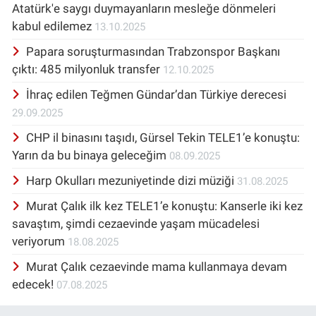
Atatürk'e saygı duymayanların mesleğe dönmeleri
kabul edilemez
13.10.2025
Papara soruşturmasından Trabzonspor Başkanı
çıktı: 485 milyonluk transfer
12.10.2025
İhraç edilen Teğmen Gündar’dan Türkiye derecesi
29.09.2025
CHP il binasını taşıdı, Gürsel Tekin TELE1’e konuştu:
Yarın da bu binaya geleceğim
08.09.2025
Harp Okulları mezuniyetinde dizi müziği
31.08.2025
Murat Çalık ilk kez TELE1’e konuştu: Kanserle iki kez
savaştım, şimdi cezaevinde yaşam mücadelesi
veriyorum
18.08.2025
Murat Çalık cezaevinde mama kullanmaya devam
edecek!
07.08.2025