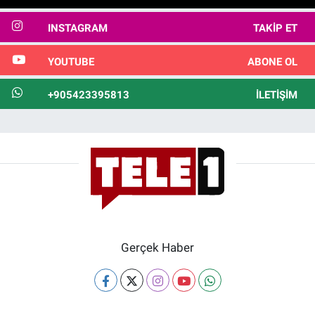
INSTAGRAM
TAKIP ET
YOUTUBE
ABONE OL
+905423395813
İLETIŞIM
Gerçek Haber