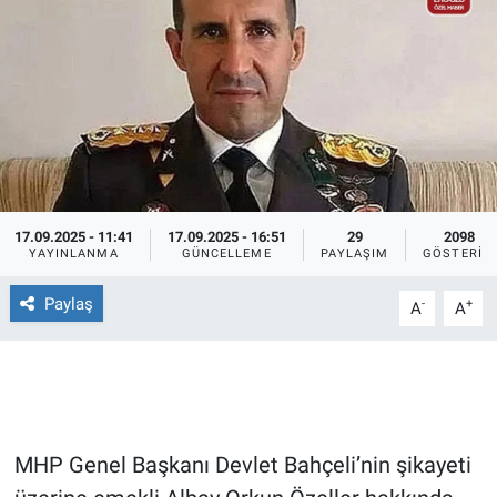
Ege'den Esintiler
İletişim
Eğitim
Eğlence
Ekonomi
17.09.2025 - 11:41
17.09.2025 - 16:51
29
2098
YAYINLANMA
GÜNCELLEME
PAYLAŞIM
GÖSTERIM
Forum
Paylaş
-
+
A
A
Gerçeğin İzinde
Gün Başlıyor
Gün Bitiyor
MHP Genel Başkanı Devlet Bahçeli’nin şikayeti
Gün Ortası