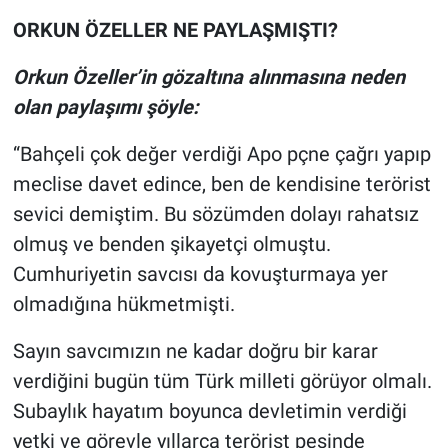
Yerel Yaşam
ORKUN ÖZELLER NE PAYLAŞMIŞTI?
Canlı Yayın
Orkun Özeller’in gözaltına alınmasına neden
olan paylaşımı şöyle:
“Bahçeli çok değer verdiği Apo pçne çağrı yapıp
meclise davet edince, ben de kendisine terörist
sevici demiştim. Bu sözümden dolayı rahatsız
olmuş ve benden şikayetçi olmuştu.
Cumhuriyetin savcısı da kovuşturmaya yer
olmadığına hükmetmişti.
Sayın savcımızın ne kadar doğru bir karar
verdiğini bugün tüm Türk milleti görüyor olmalı.
Subaylık hayatım boyunca devletimin verdiği
yetki ve görevle yıllarca terörist peşinde