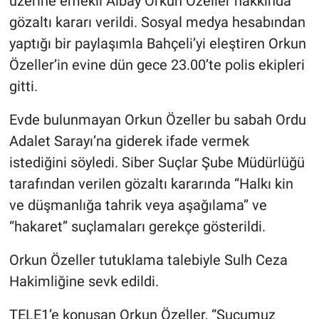
üzerine emekli Albay Orkun Özeller hakkında
gözaltı kararı verildi. Sosyal medya hesabından
Gündem Özel
yaptığı bir paylaşımla Bahçeli’yi eleştiren Orkun
Özeller’in evine dün gece 23.00’te polis ekipleri
Günün görüntüsü
gitti.
Haber
Evde bulunmayan Orkun Özeller bu sabah Ordu
Adalet Sarayı’na giderek ifade vermek
İlan
istediğini söyledi. Siber Suçlar Şube Müdürlüğü
Kimdir
tarafından verilen gözaltı kararında “Halkı kin
ve düşmanlığa tahrik veya aşağılama” ve
Koronavirüs
“hakaret” suçlamaları gerekçe gösterildi.
Kültür Sanat
Orkun Özeller tutuklama talebiyle Sulh Ceza
Hakimliğine sevk edildi.
Ne demişti
TELE1’e konuşan Orkun Özeller, “Suçumuz