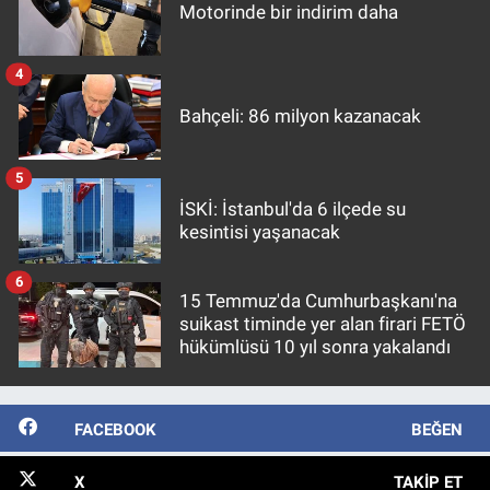
Motorinde bir indirim daha
4
Bahçeli: 86 milyon kazanacak
5
İSKİ: İstanbul'da 6 ilçede su
kesintisi yaşanacak
6
15 Temmuz'da Cumhurbaşkanı'na
suikast timinde yer alan firari FETÖ
hükümlüsü 10 yıl sonra yakalandı
FACEBOOK
BEĞEN
X
TAKIP ET