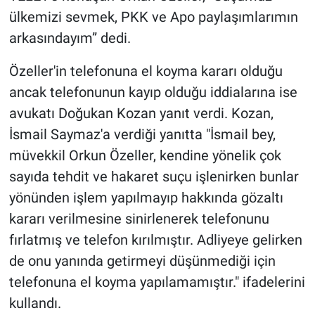
Nedir
ülkemizi sevmek, PKK ve Apo paylaşımlarımın
arkasındayım” dedi.
Popüler
Özeller'in telefonuna el koyma kararı olduğu
Programlar
ancak telefonunun kayıp olduğu iddialarına ise
avukatı Doğukan Kozan yanıt verdi. Kozan,
Sağlık
İsmail Saymaz'a verdiği yanıtta "İsmail bey,
Spor
müvekkil Orkun Özeller, kendine yönelik çok
sayıda tehdit ve hakaret suçu işlenirken bunlar
Teknoloji
yönünden işlem yapılmayıp hakkında gözaltı
kararı verilmesine sinirlenerek telefonunu
Türkiye'nin Geleceği
fırlatmış ve telefon kırılmıştır. Adliyeye gelirken
Türkiye'nin Gündemi
de onu yanında getirmeyi düşünmediği için
telefonuna el koyma yapılamamıştır." ifadelerini
Yerel Gündem
kullandı.