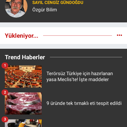
SAYIL CENGIZ GÜNDOĞDU
Özgür Bilim
Yükleniyor...
Trend Haberler
1
Terörsüz Türkiye için hazırlanan
yasa Meclis'te! İşte maddeler
2
9 üründe tek tırnaklı eti tespit edildi
3