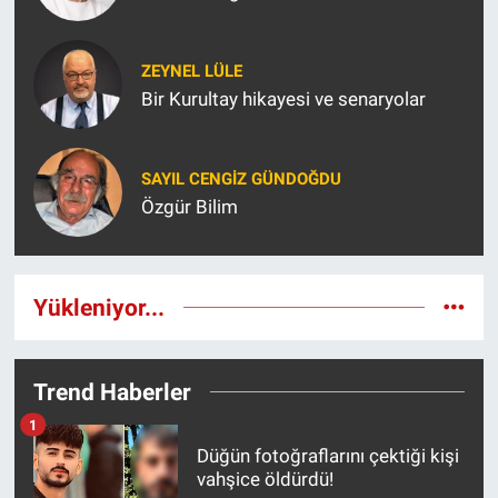
ZEYNEL LÜLE
Bir Kurultay hikayesi ve senaryolar
SAYIL CENGIZ GÜNDOĞDU
Özgür Bilim
Yükleniyor...
Trend Haberler
1
Düğün fotoğraflarını çektiği kişi
vahşice öldürdü!