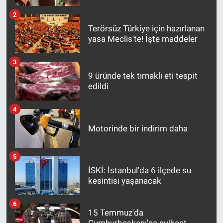
2
Terörsüz Türkiye için hazırlanan
yasa Meclis'te! İşte maddeler
3
9 üründe tek tırnaklı eti tespit
edildi
4
Motorinde bir indirim daha
5
İSKİ: İstanbul'da 6 ilçede su
kesintisi yaşanacak
6
15 Temmuz'da
Cumhurbaşkanı'na suikast