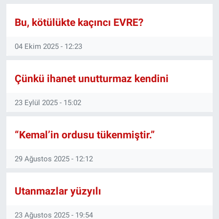
Ege'den Esintiler
İletişim
Bu, kötülükte kaçıncı EVRE?
Eğitim
04 Ekim 2025 - 12:23
Eğlence
Çünkü ihanet unutturmaz kendini
Ekonomi
23 Eylül 2025 - 15:02
Forum
“Kemal’in ordusu tükenmiştir.”
Gerçeğin İzinde
29 Ağustos 2025 - 12:12
Gün Başlıyor
Utanmazlar yüzyılı
Gün Bitiyor
23 Ağustos 2025 - 19:54
Gün Ortası