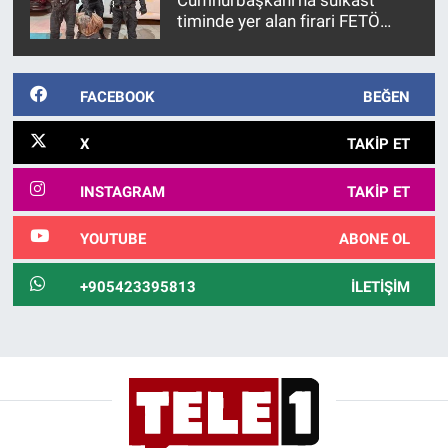
timinde yer alan firari FETÖ
hükümlüsü 10 yıl sonra
yakalandı
FACEBOOK
BEĞEN
X
TAKIP ET
INSTAGRAM
TAKIP ET
YOUTUBE
ABONE OL
+905423395813
İLETIŞIM