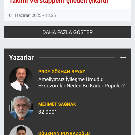
Takımı Verstappen'i çileden çıkardı
Yerel Yaşam
01 Haziran 2025 - 18:25
Canlı Yayın
DAHA FAZLA GÖSTER
Yazarlar
PROF. GÖKHAN BEYAZ
Ameliyatsız İyileşme Umudu:
Eksozomlar Neden Bu Kadar Popüler?
MEHMET SAĞNAK
82 0001
OĞUZHAN POYRAZOĞLU