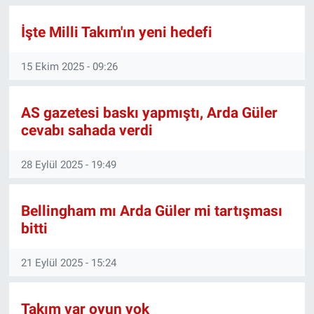
Ege'den Esintiler
İletişim
İşte Milli Takım'ın yeni hedefi
Eğitim
15 Ekim 2025 - 09:26
Eğlence
AS gazetesi baskı yapmıştı, Arda Güler
cevabı sahada verdi
Ekonomi
28 Eylül 2025 - 19:49
Forum
Gerçeğin İzinde
Bellingham mı Arda Güler mi tartışması
bitti
Gün Başlıyor
21 Eylül 2025 - 15:24
Gün Bitiyor
Takım var oyun yok
Gün Ortası