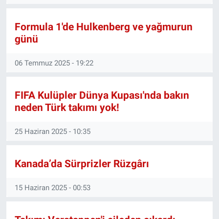
Nedir
Formula 1'de Hulkenberg ve yağmurun
Popüler
günü
Programlar
06 Temmuz 2025 - 19:22
Sağlık
FIFA Kulüpler Dünya Kupası'nda bakın
Spor
neden Türk takımı yok!
Teknoloji
25 Haziran 2025 - 10:35
Türkiye'nin Geleceği
Kanada’da Sürprizler Rüzgârı
Türkiye'nin Gündemi
15 Haziran 2025 - 00:53
Yerel Gündem