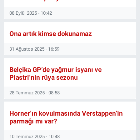
08 Eylül 2025 - 10:42
Gündem Özel
Günün görüntüsü
Ona artık kimse dokunamaz
Haber
31 Ağustos 2025 - 16:59
İlan
Belçika GP’de yağmur isyanı ve
Piastri’nin rüya sezonu
Kimdir
28 Temmuz 2025 - 08:58
Koronavirüs
Kültür Sanat
Horner’ın kovulmasında Verstappen’in
parmağı mı var?
Ne demişti
10 Temmuz 2025 - 10:48