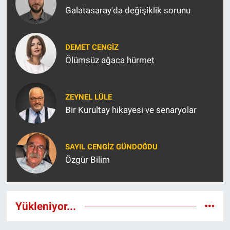
Galatasaray'da değişiklik sorunu
DEMET CENGIZ
Ölümsüz ağaca hürmet
ZEYNEL LÜLE
Bir Kurultay hikayesi ve senaryolar
SAYIL CENGIZ GÜNDOĞDU
Özgür Bilim
Yükleniyor...