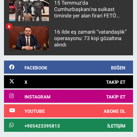
15 Temmuz'da
Cumhurbaşkanı'na suikast
timinde yer alan firari FETÖ
hükümlüsü 10 yıl sonra
6
yakalandı
16 ilde eş zamanlı “vatandaşlık”
operasyonu: 73 kişi gözaltına
alındı
FACEBOOK
BEĞEN
X
TAKIP ET
INSTAGRAM
TAKIP ET
YOUTUBE
ABONE OL
+905423395813
İLETIŞIM