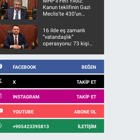
MHP’li Feti Yıldız:
Kanun teklifinin Gazi
Meclis'te 430’un
üzerinde bir kabulle
kanunlaşacağı
16 ilde eş zamanlı
görülmektedir
“vatandaşlık”
operasyonu: 73 kişi
gözaltına alındı
FACEBOOK
BEĞEN
X
TAKIP ET
INSTAGRAM
TAKIP ET
YOUTUBE
ABONE OL
+905423395813
İLETIŞIM