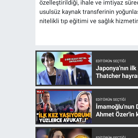
özelleştirildiği, ihale ve imtiyaz süreç
usulsüz kaynak transferinin yoğunlaşt
nitelikli tıp eğitimi ve sağlık hizmet
EDITÖRÜN SEÇTIĞI
Japonya'nın ilk
Thatcher hayra
EDITÖRÜN SEÇTIĞI
İmamoğlu'nun D
Ahmet Özer'in k
EDITÖRÜN SEÇTIĞI