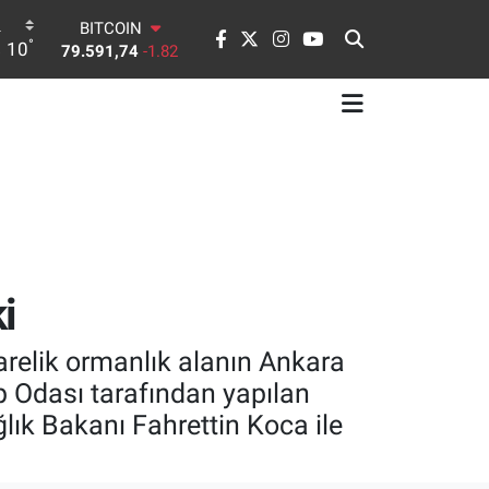
BITCOIN
°
10
79.591,74
-1.82
DOLAR
45,43620
0.02
EURO
53,38690
0.19
STERLİN
61,60380
0.18
G.ALTIN
6862,09000
0.19
BİST100
14.598,00
0
i
karelik ormanlık alanın Ankara
p Odası tarafından yapılan
lık Bakanı Fahrettin Koca ile