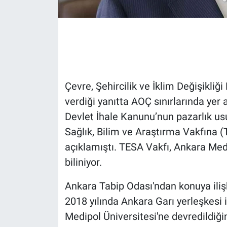
Gündem Özel
Günün görüntüsü
Haber
Çevre, Şehircilik ve İklim Değişikliğ
verdiği yanıtta AOÇ sınırlarında yer
İlan
Devlet İhale Kanunu’nun pazarlık usu
Kimdir
Sağlık, Bilim ve Araştırma Vakfına (T
açıklamıştı. TESA Vakfı, Ankara Medi
Koronavirüs
biliniyor.
Kültür Sanat
Ankara Tabip Odası'ndan konuya iliş
2018 yılında Ankara Garı yerleşkesi iç
Ne demişti
Medipol Üniversitesi'ne devredildiğin