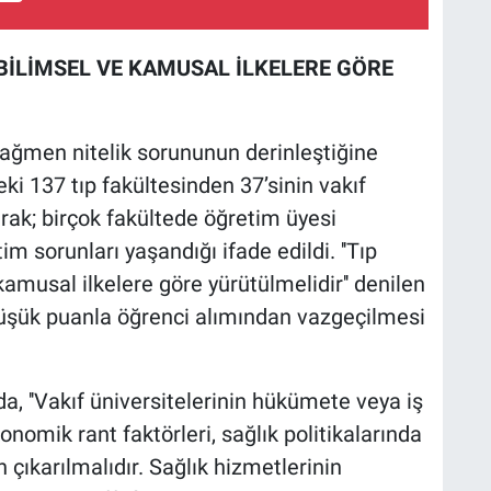
, BİLİMSEL VE KAMUSAL İLKELERE GÖRE
rağmen nitelik sorununun derinleştiğine
ki 137 tıp fakültesinden 37’sinin vakıf
larak; birçok fakültede öğretim üyesi
tim sorunları yaşandığı ifade edildi. ''Tıp
 kamusal ilkelere göre yürütülmelidir'' denilen
düşük puanla öğrenci alımından vazgeçilmesi
, ''Vakıf üniversitelerinin hükümete veya iş
konomik rant faktörleri, sağlık politikalarında
 çıkarılmalıdır. Sağlık hizmetlerinin