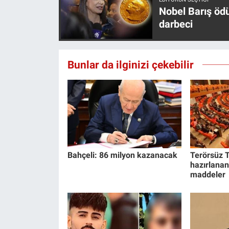
Nobel Barış öd
darbeci
Bunlar da ilginizi çekebilir
Bahçeli: 86 milyon kazanacak
Terörsüz T
hazırlanan
maddeler