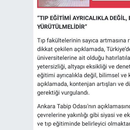
Yerel Yaşam
“TIP EĞİTİMİ AYRICALIKLA DEĞİL
Canlı Yayın
YÜRÜTÜLMELİDİR”
Tıp fakültelerinin sayıca artmasına 
dikkat çekilen açıklamada, Türkiye’de
üniversitelerine ait olduğu hatırlatı
yetersizliği, altyapı eksikliği ve dene
eğitimi ayrıcalıkla değil, bilimsel ve
açıklamada, kontenjan artışları ve 
gerektiği vurgulandı.
Ankara Tabip Odası'nın açıklamasında
çevrelerine yakınlığı gibi siyasi ve e
ve tıp eğitiminde belirleyici olmaktan