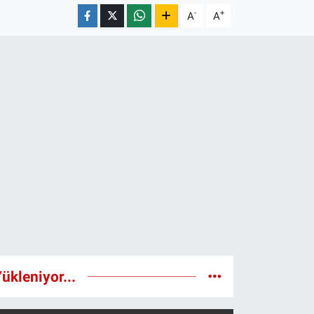
-
+
A
A
ükleniyor...