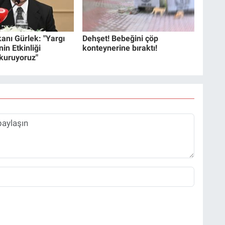
anı Gürlek: "Yargı
Dehşet! Bebeğini çöp
in Etkinliği
konteynerine bıraktı!
 kuruyoruz"