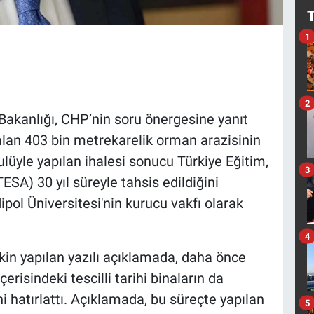
1
2
i Bakanlığı, CHP’nin soru önergesine yanıt
 alan 403 bin metrekarelik orman arazisinin
lüyle yapılan ihalesi sonucu Türkiye Eğitim,
3
ESA) 30 yıl süreyle tahsis edildiğini
pol Üniversitesi'nin kurucu vakfı olarak
4
kin yapılan yazılı açıklamada, daha önce
erisindeki tescilli tarihi binaların da
i hatırlattı. Açıklamada, bu süreçte yapılan
5