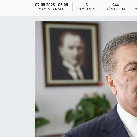
07.08.2025 - 06:08
3
944
YAYINLANMA
PAYLAŞIM
GÖSTERIM
Ege'den Esintiler
İletişim
Eğitim
Eğlence
Ekonomi
Forum
Gerçeğin İzinde
Gün Başlıyor
Gün Bitiyor
Gün Ortası