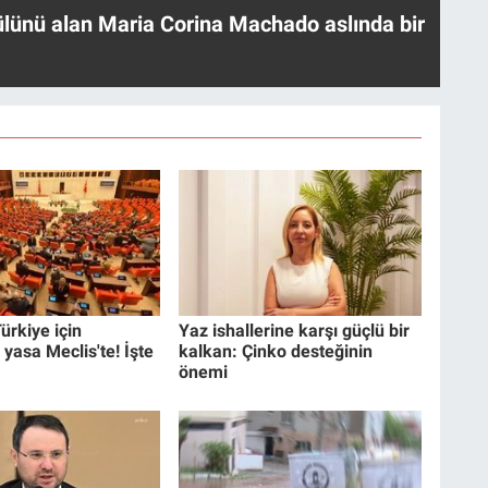
ülünü alan Maria Corina Machado aslında bir
ürkiye için
Yaz ishallerine karşı güçlü bir
 yasa Meclis'te! İşte
kalkan: Çinko desteğinin
önemi