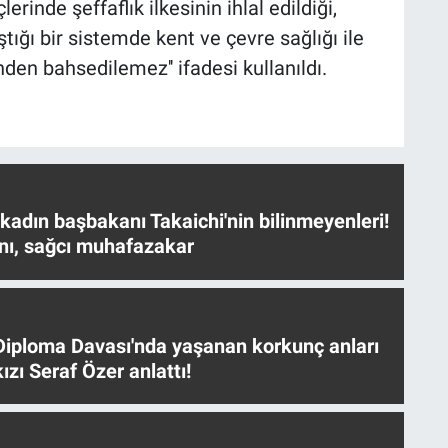
lerinde şeffaflık ilkesinin ihlal edildiği,
ığı bir sistemde kent ve çevre sağlığı ile
inden bahsedilemez'' ifadesi kullanıldı.
 kadın başbakanı Takaichi'nin bilinmeyenleri!
nı, sağcı muhafazakar
iploma Davası'nda yaşanan korkunç anları
ızı Seraf Özer anlattı!