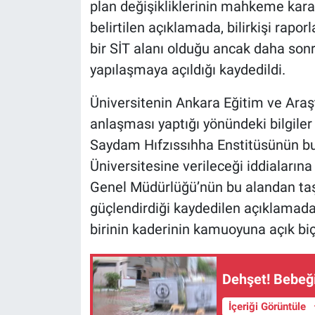
plan değişikliklerinin mahkeme kararl
Nedir
belirtilen açıklamada, bilirkişi rap
Popüler
bir SİT alanı olduğu ancak daha sonra
yapılaşmaya açıldığı kaydedildi.
Programlar
Üniversitenin Ankara Eğitim ve Araş
Sağlık
anlaşması yaptığı yönündeki bilgiler 
Saydam Hıfzıssıhha Enstitüsünün b
Spor
Üniversitesine verileceği iddiaların
Teknoloji
Genel Müdürlüğü’nün bu alandan taş
güçlendirdiği kaydedilen açıklamada
Türkiye'nin Geleceği
birinin kaderinin kamuoyuna açık biç
Türkiye'nin Gündemi
Dehşet! Bebeği
Yerel Gündem
İçeriği Görüntüle