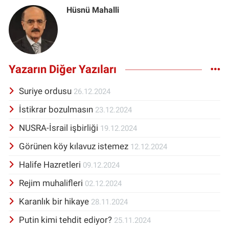
Hüsnü Mahalli
Yazarın Diğer Yazıları
Suriye ordusu
26.12.2024
İstikrar bozulmasın
23.12.2024
NUSRA-İsrail işbirliği
19.12.2024
Görünen köy kılavuz istemez
12.12.2024
Halife Hazretleri
09.12.2024
Rejim muhalifleri
02.12.2024
Karanlık bir hikaye
28.11.2024
Putin kimi tehdit ediyor?
25.11.2024