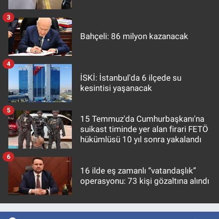
3
Bahçeli: 86 milyon kazanacak
4
İSKİ: İstanbul'da 6 ilçede su
kesintisi yaşanacak
5
15 Temmuz'da Cumhurbaşkanı'na
suikast timinde yer alan firari FETÖ
hükümlüsü 10 yıl sonra yakalandı
6
16 ilde eş zamanlı “vatandaşlık”
operasyonu: 73 kişi gözaltına alındı