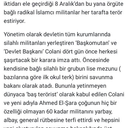
iktidarı ele geçirdiği 8 Aralık’dan bu yana örgüte
bağlı radikal İslamcı militanlar her tarafta terör
Gündem Özel
estiriyor.
Günün görüntüsü
Yönetim olarak devletin tüm kurumlarında
silahlı militanları yerleştiren ‘Başkomutan’ ve
Haber
‘Devlet Başkanı’ Colani dört gün önce herkesi
İlan
şaşırtacak bir karara imza attı. Öncesinde
kendisine bağlı silahlı bir grubun lise mezunu (
Kimdir
bazılarına göre ilk okul terk) birini savunma
bakanı olarak atadı. Bununla yetinmeyen
Koronavirüs
dünyaca ‘baş terörist’ olarak kabul edilen Colani
Kültür Sanat
ve yeni adıyla Ahmed El-Şara çoğunun hiç bir
özelliği olmayan 60 kadar militanını yarbay,
Ne demişti
albay, general rütbesine terfi ettirdi ve hepsini