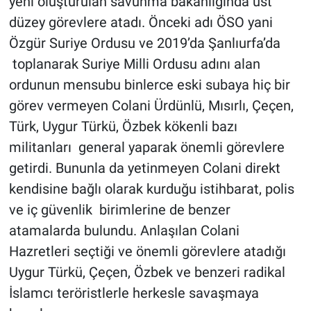
yeni oluşturulan savunma bakanlığında üst
Nedir
düzey görevlere atadı. Önceki adı ÖSO yani
Popüler
Özgür Suriye Ordusu ve 2019’da Şanlıurfa’da
toplanarak Suriye Milli Ordusu adını alan
Programlar
ordunun mensubu binlerce eski subaya hiç bir
görev vermeyen Colani Ürdünlü, Mısırlı, Çeçen,
Sağlık
Türk, Uygur Türkü, Özbek kökenli bazı
militanları general yaparak önemli görevlere
Spor
getirdi. Bununla da yetinmeyen Colani direkt
Teknoloji
kendisine bağlı olarak kurduğu istihbarat, polis
ve iç güvenlik birimlerine de benzer
Türkiye'nin Geleceği
atamalarda bulundu. Anlaşılan Colani
Hazretleri seçtiği ve önemli görevlere atadığı
Türkiye'nin Gündemi
Uygur Türkü, Çeçen, Özbek ve benzeri radikal
Yerel Gündem
İslamcı teröristlerle herkesle savaşmaya