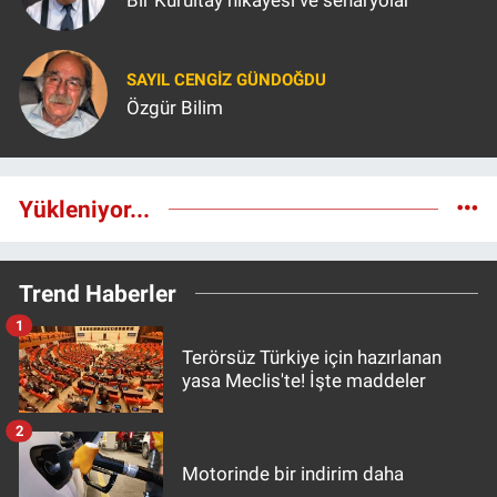
Bir Kurultay hikayesi ve senaryolar
SAYIL CENGIZ GÜNDOĞDU
Özgür Bilim
Yükleniyor...
Trend Haberler
1
Terörsüz Türkiye için hazırlanan
yasa Meclis'te! İşte maddeler
2
Motorinde bir indirim daha