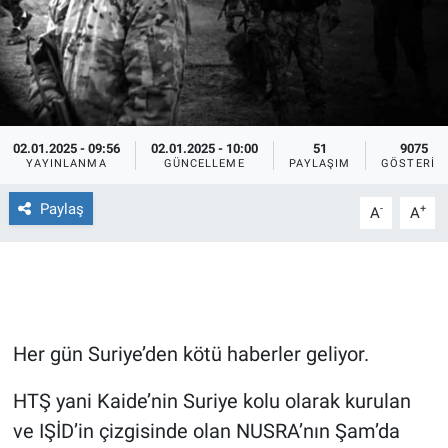
Ege'den Esintiler
İletişim
Eğitim
Eğlence
02.01.2025 - 09:56
02.01.2025 - 10:00
51
9075
YAYINLANMA
GÜNCELLEME
PAYLAŞIM
GÖSTERIM
Ekonomi
Paylaş
-
+
A
A
Forum
Gerçeğin İzinde
Gün Başlıyor
Her gün Suriye’den kötü haberler geliyor.
Gün Bitiyor
HTŞ yani Kaide’nin Suriye kolu olarak kurulan
ve IŞİD’in çizgisinde olan NUSRA’nın Şam’da
Gün Ortası