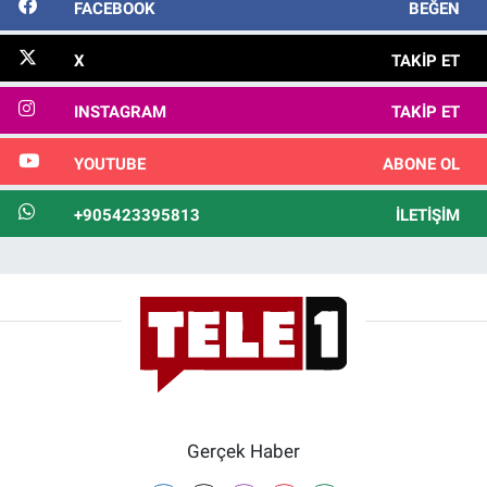
FACEBOOK
BEĞEN
X
TAKIP ET
INSTAGRAM
TAKIP ET
YOUTUBE
ABONE OL
+905423395813
İLETIŞIM
Gerçek Haber